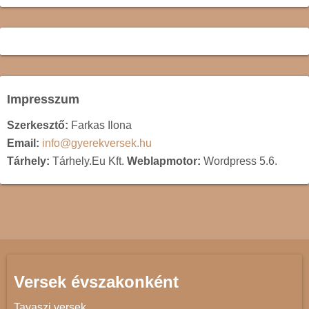
Impresszum
Szerkesztő:
Farkas Ilona
Email:
info@gyerekversek.hu
Tárhely:
Tárhely.Eu Kft.
Weblapmotor:
Wordpress 5.6.
Versek évszakonként
Tavaszi versek