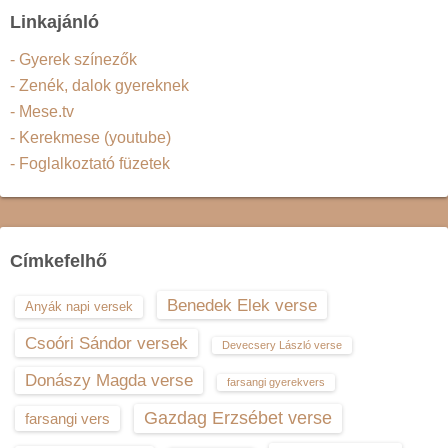
Linkajánló
- Gyerek színezők
- Zenék, dalok gyereknek
- Mese.tv
- Kerekmese (youtube)
- Foglalkoztató füzetek
Címkefelhő
Benedek Elek verse
Anyák napi versek
Csoóri Sándor versek
Devecsery László verse
Donászy Magda verse
farsangi gyerekvers
Gazdag Erzsébet verse
farsangi vers