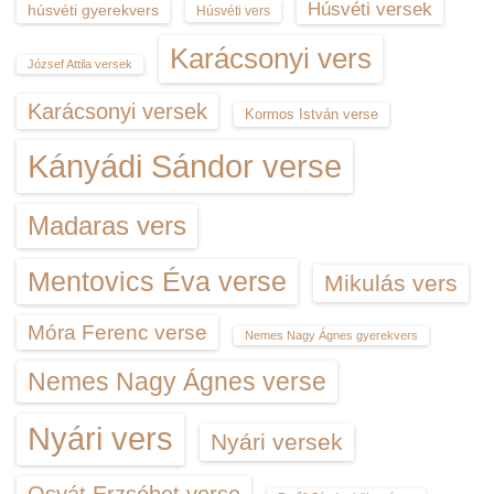
Húsvéti versek
húsvéti gyerekvers
Húsvéti vers
Karácsonyi vers
József Attila versek
Karácsonyi versek
Kormos István verse
Kányádi Sándor verse
Madaras vers
Mentovics Éva verse
Mikulás vers
Móra Ferenc verse
Nemes Nagy Ágnes gyerekvers
Nemes Nagy Ágnes verse
Nyári vers
Nyári versek
Osvát Erzsébet verse