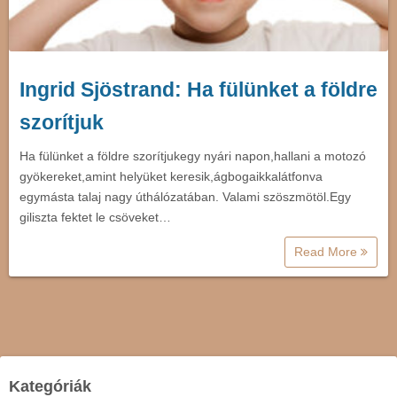
Ingrid Sjöstrand: Ha fülünket a földre
szorítjuk
Ha fülünket a földre szorítjukegy nyári napon,hallani a motozó
gyökereket,amint helyüket keresik,ágbogaikkalátfonva
egymásta talaj nagy úthálózatában. Valami szöszmötöl.Egy
giliszta fektet le csöveket…
Read More
Kategóriák