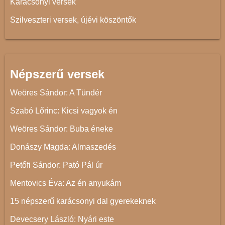
Karácsonyi versek
Szilveszteri versek, újévi köszöntők
Népszerű versek
Weöres Sándor: A Tündér
Szabó Lőrinc: Kicsi vagyok én
Weöres Sándor: Buba éneke
Donászy Magda: Almaszedés
Petőfi Sándor: Pató Pál úr
Mentovics Éva: Az én anyukám
15 népszerű karácsonyi dal gyerekeknek
Devecsery László: Nyári este