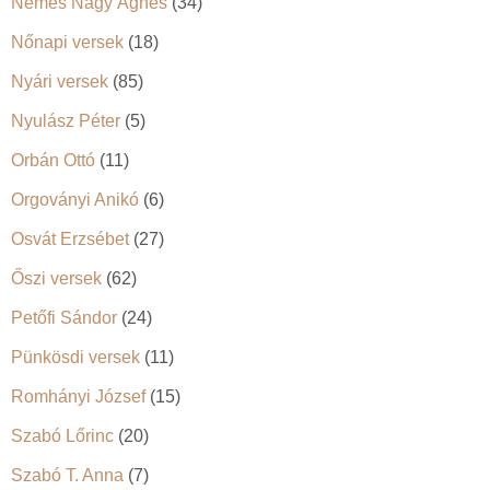
Nemes Nagy Ágnes
(34)
Nőnapi versek
(18)
Nyári versek
(85)
Nyulász Péter
(5)
Orbán Ottó
(11)
Orgoványi Anikó
(6)
Osvát Erzsébet
(27)
Őszi versek
(62)
Petőfi Sándor
(24)
Pünkösdi versek
(11)
Romhányi József
(15)
Szabó Lőrinc
(20)
Szabó T. Anna
(7)