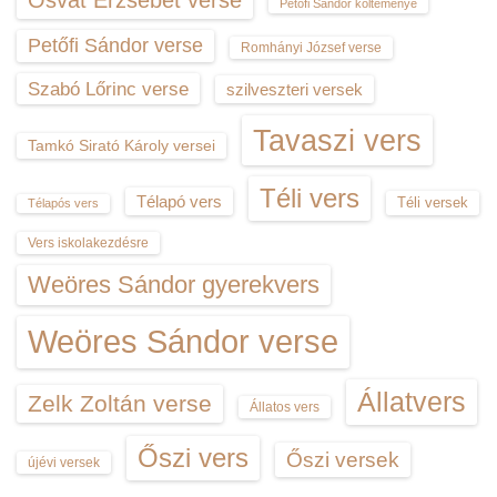
Petőfi Sándor költeménye
Petőfi Sándor verse
Romhányi József verse
Szabó Lőrinc verse
szilveszteri versek
Tavaszi vers
Tamkó Sirató Károly versei
Téli vers
Télapó vers
Téli versek
Télapós vers
Vers iskolakezdésre
Weöres Sándor gyerekvers
Weöres Sándor verse
Állatvers
Zelk Zoltán verse
Állatos vers
Őszi vers
Őszi versek
újévi versek