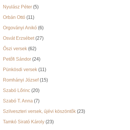
Nyulász Péter
(5)
Orbán Ottó
(11)
Orgoványi Anikó
(6)
Osvát Erzsébet
(27)
Őszi versek
(62)
Petőfi Sándor
(24)
Pünkösdi versek
(11)
Romhányi József
(15)
Szabó Lőrinc
(20)
Szabó T. Anna
(7)
Szilveszteri versek, újévi köszöntők
(23)
Tamkó Sirató Károly
(23)