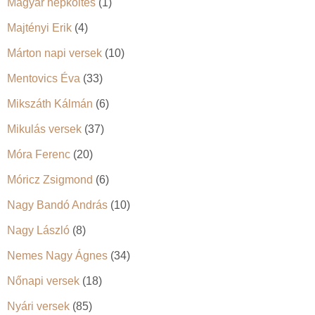
Magyar népköltés
(1)
Majtényi Erik
(4)
Márton napi versek
(10)
Mentovics Éva
(33)
Mikszáth Kálmán
(6)
Mikulás versek
(37)
Móra Ferenc
(20)
Móricz Zsigmond
(6)
Nagy Bandó András
(10)
Nagy László
(8)
Nemes Nagy Ágnes
(34)
Nőnapi versek
(18)
Nyári versek
(85)