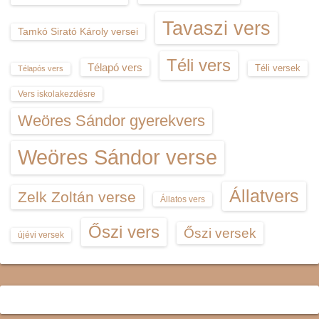
Tavaszi vers
Tamkó Sirató Károly versei
Téli vers
Télapó vers
Téli versek
Télapós vers
Vers iskolakezdésre
Weöres Sándor gyerekvers
Weöres Sándor verse
Állatvers
Zelk Zoltán verse
Állatos vers
Őszi vers
Őszi versek
újévi versek