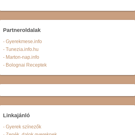
Partneroldalak
- Gyerekmese.info
- Tunezia.info.hu
- Marton-nap.info
- Bolognai Receptek
Linkajánló
- Gyerek színezők
- Zenék, dalok gyereknek