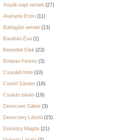
Anyák napi versek
(27)
Aranyosi Ervin
(11)
Ballagási versek
(13)
Barabás Éva
(1)
Benedek Elek
(23)
Birtalan Ferenc
(3)
Csanádi Imre
(10)
Csoóri Sándor
(18)
Csukás István
(19)
Devecseri Gábor
(3)
Devecsery László
(15)
Donászy Magda
(21)
Drégely László
(7)