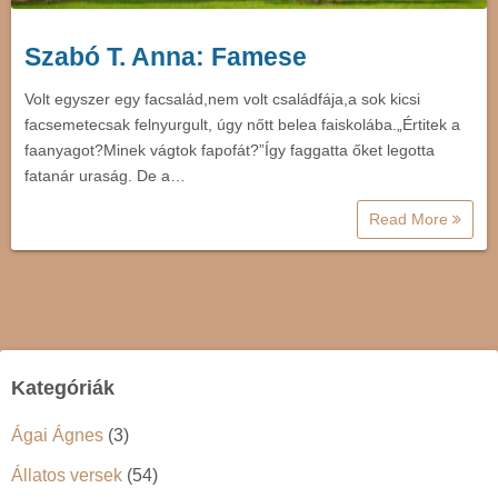
Szabó T. Anna: Famese
Volt egyszer egy facsalád,nem volt családfája,a sok kicsi
facsemetecsak felnyurgult, úgy nőtt belea faiskolába.„Értitek a
faanyagot?Minek vágtok fapofát?”Így faggatta őket legotta
fatanár uraság. De a…
Read More
Kategóriák
Ágai Ágnes
(3)
Állatos versek
(54)