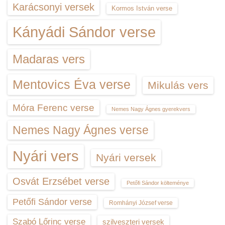
Karácsonyi versek
Kormos István verse
Kányádi Sándor verse
Madaras vers
Mentovics Éva verse
Mikulás vers
Móra Ferenc verse
Nemes Nagy Ágnes gyerekvers
Nemes Nagy Ágnes verse
Nyári vers
Nyári versek
Osvát Erzsébet verse
Petőfi Sándor költeménye
Petőfi Sándor verse
Romhányi József verse
Szabó Lőrinc verse
szilveszteri versek