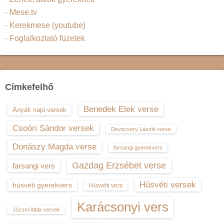
- Mese.tv
- Kerekmese (youtube)
- Foglalkoztató füzetek
Címkefelhő
Benedek Elek verse
Anyák napi versek
Csoóri Sándor versek
Devecsery László verse
Donászy Magda verse
farsangi gyerekvers
Gazdag Erzsébet verse
farsangi vers
Húsvéti versek
húsvéti gyerekvers
Húsvéti vers
Karácsonyi vers
József Attila versek