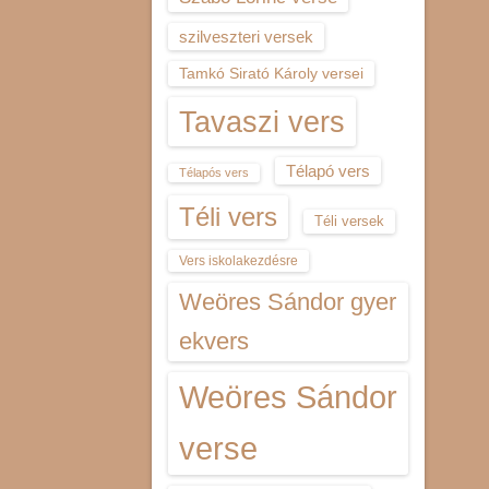
szilveszteri versek
Tamkó Sirató Károly versei
Tavaszi vers
Télapó vers
Télapós vers
Téli vers
Téli versek
Vers iskolakezdésre
Weöres Sándor gyer
ekvers
Weöres Sándor
verse