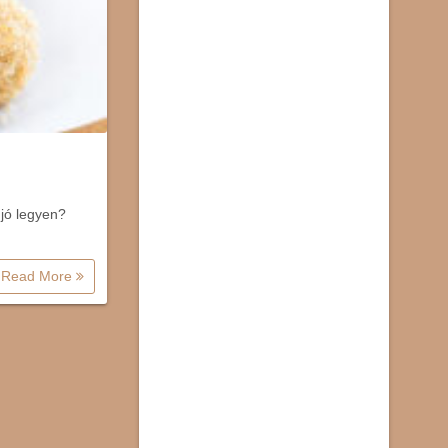
 jó legyen?
Read More