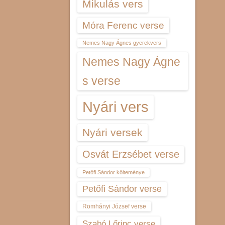
Mikulás vers
Móra Ferenc verse
Nemes Nagy Ágnes gyerekvers
Nemes Nagy Ágne
s verse
Nyári vers
Nyári versek
Osvát Erzsébet verse
Petőfi Sándor költeménye
Petőfi Sándor verse
Romhányi József verse
Szabó Lőrinc verse