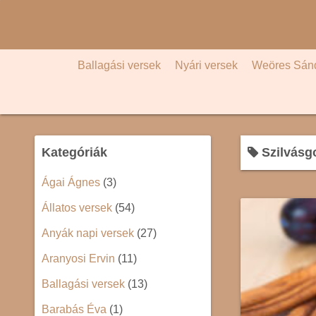
S
k
i
p
Ballagási versek
Nyári versek
Weöres Sán
t
o
c
o
Kategóriák
Szilvás
n
t
Ágai Ágnes
(3)
e
Állatos versek
(54)
n
t
Anyák napi versek
(27)
Aranyosi Ervin
(11)
Ballagási versek
(13)
Barabás Éva
(1)