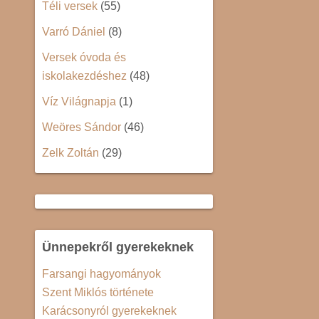
Téli versek
(55)
Varró Dániel
(8)
Versek óvoda és
iskolakezdéshez
(48)
Víz Világnapja
(1)
Weöres Sándor
(46)
Zelk Zoltán
(29)
Ünnepekről gyerekeknek
Farsangi hagyományok
Szent Miklós története
Karácsonyról gyerekeknek