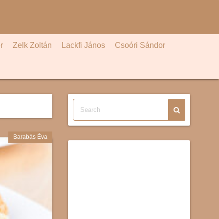
r
Zelk Zoltán
Lackfi János
Csoóri Sándor
Barabás Éva