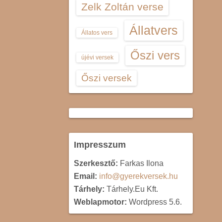
Zelk Zoltán verse
Állatvers
Állatos vers
Őszi vers
újévi versek
Őszi versek
Impresszum
Szerkesztő:
Farkas Ilona
Email:
info@gyerekversek.hu
Tárhely:
Tárhely.Eu Kft.
Weblapmotor:
Wordpress 5.6.