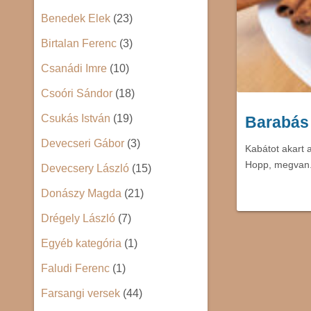
Benedek Elek
(23)
Birtalan Ferenc
(3)
Csanádi Imre
(10)
Csoóri Sándor
(18)
Csukás István
(19)
Barabás
Devecseri Gábor
(3)
Kabátot akart a
Hopp, megvan.
Devecsery László
(15)
Donászy Magda
(21)
Drégely László
(7)
Egyéb kategória
(1)
Faludi Ferenc
(1)
Farsangi versek
(44)