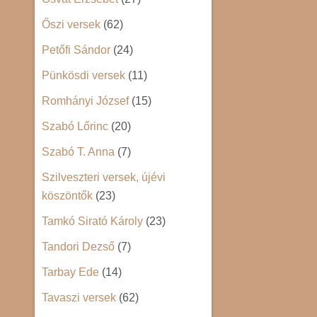
Őszi versek
(62)
Petőfi Sándor
(24)
Pünkösdi versek
(11)
Romhányi József
(15)
Szabó Lőrinc
(20)
Szabó T. Anna
(7)
Szilveszteri versek, újévi
köszöntők
(23)
Tamkó Sirató Károly
(23)
Tandori Dezső
(7)
Tarbay Ede
(14)
Tavaszi versek
(62)