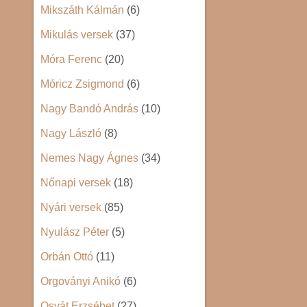
Mikszáth Kálmán
(6)
Mikulás versek
(37)
Móra Ferenc
(20)
Móricz Zsigmond
(6)
Nagy Bandó András
(10)
Nagy László
(8)
Nemes Nagy Ágnes
(34)
Nőnapi versek
(18)
Nyári versek
(85)
Nyulász Péter
(5)
Orbán Ottó
(11)
Orgoványi Anikó
(6)
Osvát Erzsébet
(27)