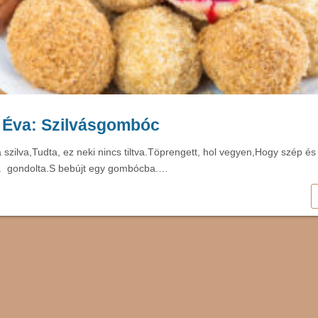
 Éva: Szilvásgombóc
 szilva,Tudta, ez neki nincs tiltva.Töprengett, hol vegyen,Hogy szép és
  gondolta.S bebújt egy gombócba.…