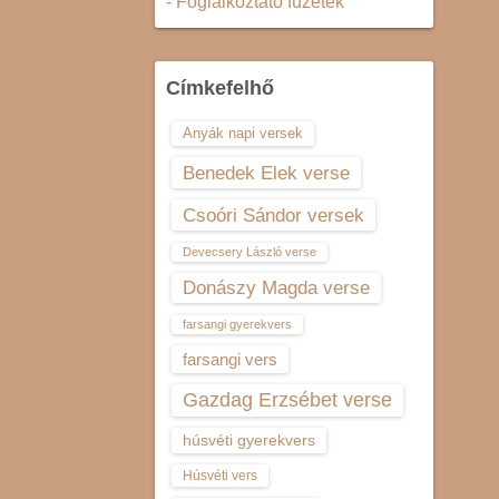
- Foglalkoztató füzetek
Címkefelhő
Anyák napi versek
Benedek Elek verse
Csoóri Sándor versek
Devecsery László verse
Donászy Magda verse
farsangi gyerekvers
farsangi vers
Gazdag Erzsébet verse
húsvéti gyerekvers
Húsvéti vers