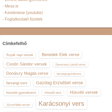
- Mese.tv
- Kerekmese (youtube)
- Foglalkoztató füzetek
Címkefelhő
Benedek Elek verse
Anyák napi versek
Csoóri Sándor versek
Devecsery László verse
Donászy Magda verse
farsangi gyerekvers
Gazdag Erzsébet verse
farsangi vers
Húsvéti versek
húsvéti gyerekvers
Húsvéti vers
Karácsonyi vers
József Attila versek