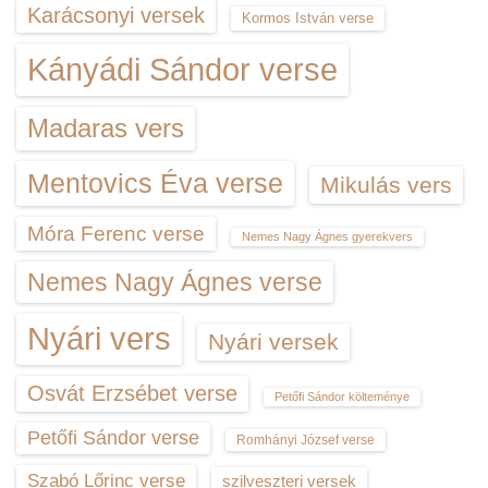
Karácsonyi versek
Kormos István verse
Kányádi Sándor verse
Madaras vers
Mentovics Éva verse
Mikulás vers
Móra Ferenc verse
Nemes Nagy Ágnes gyerekvers
Nemes Nagy Ágnes verse
Nyári vers
Nyári versek
Osvát Erzsébet verse
Petőfi Sándor költeménye
Petőfi Sándor verse
Romhányi József verse
Szabó Lőrinc verse
szilveszteri versek