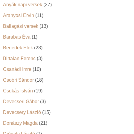
Anyák napi versek
(27)
Aranyosi Ervin
(11)
Ballagási versek
(13)
Barabás Éva
(1)
Benedek Elek
(23)
Birtalan Ferenc
(3)
Csanádi Imre
(10)
Csoóri Sándor
(18)
Csukás István
(19)
Devecseri Gábor
(3)
Devecsery László
(15)
Donászy Magda
(21)
Drégely László
(7)