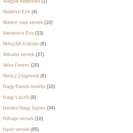
Magyar népköltés
(1)
Majtényi Erik
(4)
Márton napi versek
(10)
Mentovics Éva
(33)
Mikszáth Kálmán
(6)
Mikulás versek
(37)
Móra Ferenc
(20)
Móricz Zsigmond
(6)
Nagy Bandó András
(10)
Nagy László
(8)
Nemes Nagy Ágnes
(34)
Nőnapi versek
(18)
Nyári versek
(85)