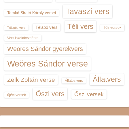
Tavaszi vers
Tamkó Sirató Károly versei
Téli vers
Télapó vers
Téli versek
Télapós vers
Vers iskolakezdésre
Weöres Sándor gyerekvers
Weöres Sándor verse
Állatvers
Zelk Zoltán verse
Állatos vers
Őszi vers
Őszi versek
újévi versek