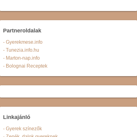
Partneroldalak
- Gyerekmese.info
- Tunezia.info.hu
- Marton-nap.info
- Bolognai Receptek
Linkajánló
- Gyerek színezők
- Zenék, dalok gyereknek