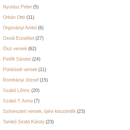
Nyulász Péter
(5)
Orbán Ottó
(11)
Orgoványi Anikó
(6)
Osvát Erzsébet
(27)
Őszi versek
(62)
Petőfi Sándor
(24)
Pünkösdi versek
(11)
Romhányi József
(15)
Szabó Lőrinc
(20)
Szabó T. Anna
(7)
Szilveszteri versek, újévi köszöntők
(23)
Tamkó Sirató Károly
(23)