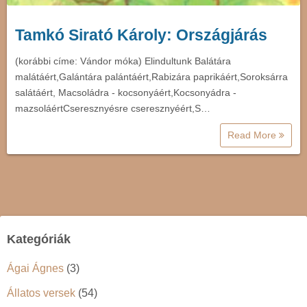
Tamkó Sirató Károly: Országjárás
(korábbi címe: Vándor móka) Elindultunk Balátára
malátáért,Galántára palántáért,Rabizára paprikáért,Soroksárra
salátáért, Macsoládra - kocsonyáért,Kocsonyádra -
mazsoláértCseresznyésre cseresznyéért,S…
Read More
Kategóriák
Ágai Ágnes
(3)
Állatos versek
(54)