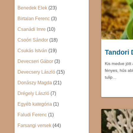
Benedek Elek
(23)
Birtalan Ferenc
(3)
Csanádi Imre
(10)
Csoóri Sándor
(18)
Csukás István
(19)
Tandori 
Devecseri Gábor
(3)
Kis medve jött
fényes, hűs ab
Devecsery László
(15)
tulip…
Donászy Magda
(21)
Drégely László
(7)
Egyéb kategória
(1)
Faludi Ferenc
(1)
Farsangi versek
(44)