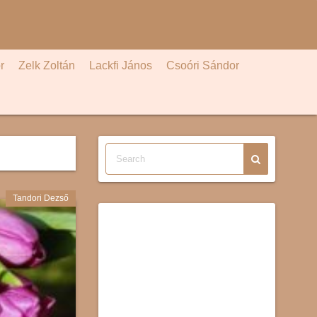
r
Zelk Zoltán
Lackfi János
Csoóri Sándor
Tandori Dezső