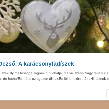
Dezső: A karácsonyfadíszek
íszekOly méltósággal lógnak.Ki tudhatja, melyik szebb!Nagy rejtély k
a, de hátha!És máris az ágakon állnak,És föl-le, előre-hátraHintáznak 