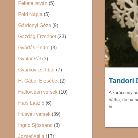
Fekete István
(5)
Föld Napja
(5)
Gárdonyi Géza
(9)
Gazdag Erzsébet
(23)
Gyárfás Endre
(8)
Gyulai Pál
(3)
Gyurkovics Tibor
(7)
Tandori 
H. Gábor Erzsébet
(2)
Halloween versek
(10)
A karácsonyfad
hátha, de háth
Hárs László
(6)
hi…
Húsvéti versek
(39)
Ingrid Sjöstrand
(3)
József Attila
(17)