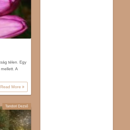
tság télen. Egy
mellett. A
Read More
Tandori Dezső