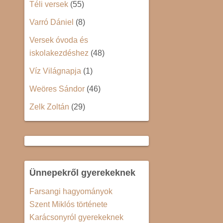
Téli versek
(55)
Varró Dániel
(8)
Versek óvoda és
iskolakezdéshez
(48)
Víz Világnapja
(1)
Weöres Sándor
(46)
Zelk Zoltán
(29)
Ünnepekről gyerekeknek
Farsangi hagyományok
Szent Miklós története
Karácsonyról gyerekeknek