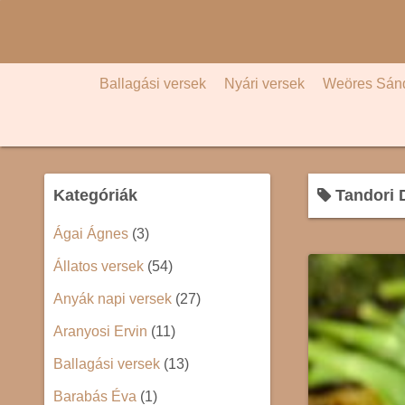
S
k
i
p
Ballagási versek
Nyári versek
Weöres Sán
t
o
c
o
Kategóriák
Tandori 
n
t
Ágai Ágnes
(3)
e
Állatos versek
(54)
n
t
Anyák napi versek
(27)
Aranyosi Ervin
(11)
Ballagási versek
(13)
Barabás Éva
(1)