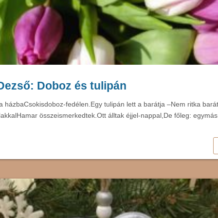
Dezső: Doboz és tulipán
 a házbaCsokisdoboz-fedélen.Egy tulipán lett a barátja –Nem ritka bará
lakkalHamar összeismerkedtek.Ott álltak éjjel-nappal,De főleg: egymás 