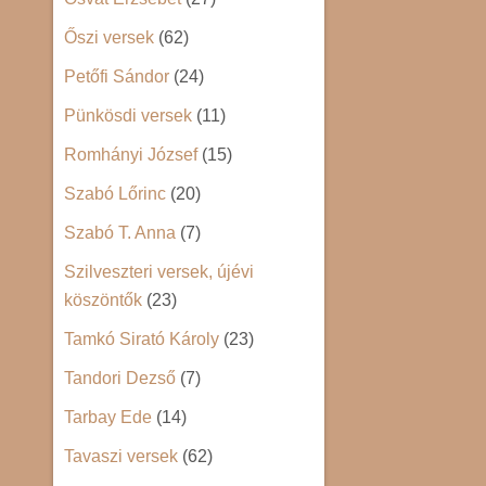
Őszi versek
(62)
Petőfi Sándor
(24)
Pünkösdi versek
(11)
Romhányi József
(15)
Szabó Lőrinc
(20)
Szabó T. Anna
(7)
Szilveszteri versek, újévi
köszöntők
(23)
Tamkó Sirató Károly
(23)
Tandori Dezső
(7)
Tarbay Ede
(14)
Tavaszi versek
(62)