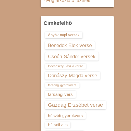
- Foglalkoztató füzetek
Címkefelhő
Anyák napi versek
Benedek Elek verse
Csoóri Sándor versek
Devecsery László verse
Donászy Magda verse
farsangi gyerekvers
farsangi vers
Gazdag Erzsébet verse
húsvéti gyerekvers
Húsvéti vers