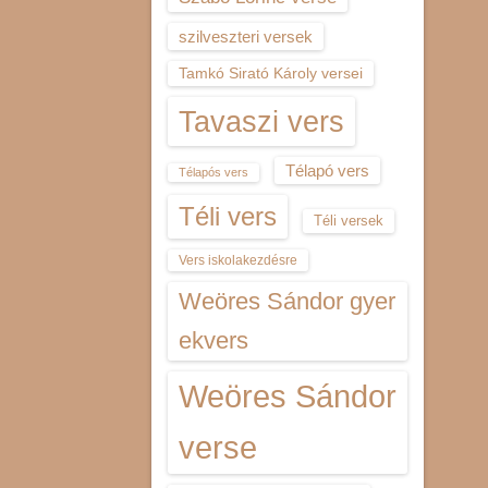
szilveszteri versek
Tamkó Sirató Károly versei
Tavaszi vers
Télapó vers
Télapós vers
Téli vers
Téli versek
Vers iskolakezdésre
Weöres Sándor gyer
ekvers
Weöres Sándor
verse