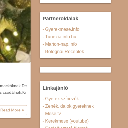
Partneroldalak
- Gyerekmese.info
- Tunezia.info.hu
- Marton-nap.info
- Bolognai Receptek
is mackóknak.De
Linkajánló
és csodálnak.Ki
- Gyerek színezők
- Zenék, dalok gyereknek
Read More
- Mese.tv
- Kerekmese (youtube)