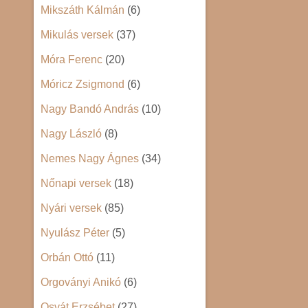
Mikszáth Kálmán
(6)
Mikulás versek
(37)
Móra Ferenc
(20)
Móricz Zsigmond
(6)
Nagy Bandó András
(10)
Nagy László
(8)
Nemes Nagy Ágnes
(34)
Nőnapi versek
(18)
Nyári versek
(85)
Nyulász Péter
(5)
Orbán Ottó
(11)
Orgoványi Anikó
(6)
Osvát Erzsébet
(27)