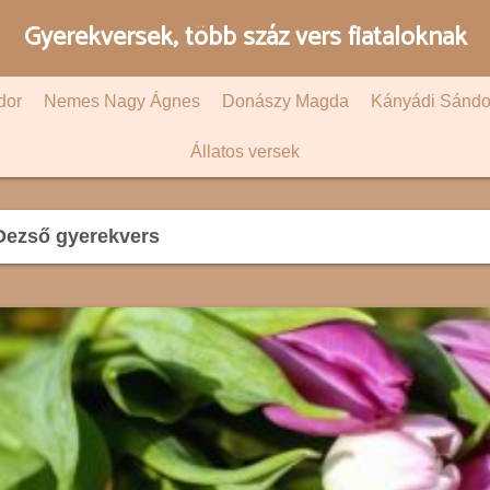
Gyerekversek, több száz vers fiataloknak
dor
Nemes Nagy Ágnes
Donászy Magda
Kányádi Sándo
Állatos versek
Dezső gyerekvers