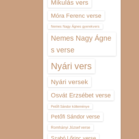
Mikulás vers
Móra Ferenc verse
Nemes Nagy Ágnes gyerekvers
Nemes Nagy Ágne
s verse
Nyári vers
Nyári versek
Osvát Erzsébet verse
Petőfi Sándor költeménye
Petőfi Sándor verse
Romhányi József verse
Szabó Lőrinc verse