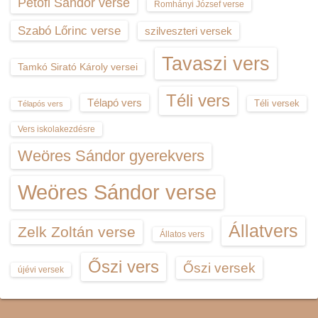
Petőfi Sándor verse
Romhányi József verse
Szabó Lőrinc verse
szilveszteri versek
Tavaszi vers
Tamkó Sirató Károly versei
Téli vers
Télapó vers
Téli versek
Télapós vers
Vers iskolakezdésre
Weöres Sándor gyerekvers
Weöres Sándor verse
Állatvers
Zelk Zoltán verse
Állatos vers
Őszi vers
Őszi versek
újévi versek