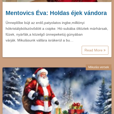
Mentovics Éva: Holdas éjek vándora
Ünneplőbe bújt az erdő,patyolatos ingbe,milliónyi
hókristálybólszövődött a csipke. Hó-subába öltöztek márhársak,
fűzek, nyárfák,a közelgő ünnepeketúj gúnyában
várják. Mikulásunk vállára isrákerül a bu…
Read More
Mikulás versek