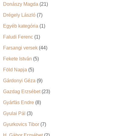
Donászy Magda
(21)
Drégely László
(7)
Egyéb kategória
(1)
Faludi Ferenc
(1)
Farsangi versek
(44)
Fekete István
(5)
Föld Napja
(5)
Gárdonyi Géza
(9)
Gazdag Erzsébet
(23)
Gyárfás Endre
(8)
Gyulai Pál
(3)
Gyurkovics Tibor
(7)
H. Gábor Erzsébet
(2)