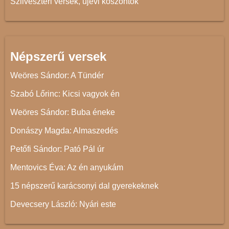
Szilveszteri versek, újévi köszöntők
Népszerű versek
Weöres Sándor: A Tündér
Szabó Lőrinc: Kicsi vagyok én
Weöres Sándor: Buba éneke
Donászy Magda: Almaszedés
Petőfi Sándor: Pató Pál úr
Mentovics Éva: Az én anyukám
15 népszerű karácsonyi dal gyerekeknek
Devecsery László: Nyári este