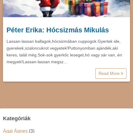
Péter Erika: Hócsizmás Mikulás
Lassan-lassan ballagok,hócsizmában cuppogok.Gyertek ide,
gyerekek,szaloncukrot vegyetek!Puttonyomban ajándék,aki
keres, talál még.Sok-sok gyerkőc leseget,hó vagy sár van, én
megyek!Lassan-lassan megsz…
Read More
Kategóriák
Ágai Ágnes
(3)