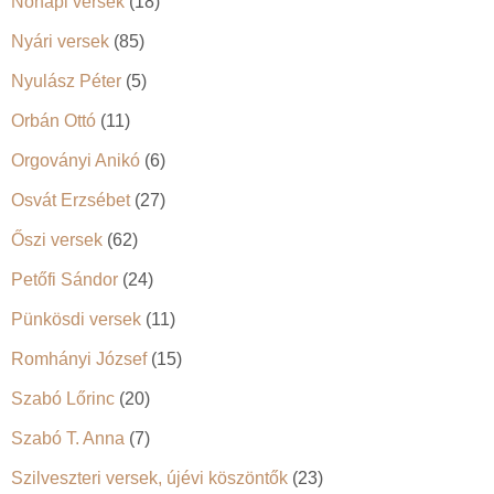
Nőnapi versek
(18)
Nyári versek
(85)
Nyulász Péter
(5)
Orbán Ottó
(11)
Orgoványi Anikó
(6)
Osvát Erzsébet
(27)
Őszi versek
(62)
Petőfi Sándor
(24)
Pünkösdi versek
(11)
Romhányi József
(15)
Szabó Lőrinc
(20)
Szabó T. Anna
(7)
Szilveszteri versek, újévi köszöntők
(23)