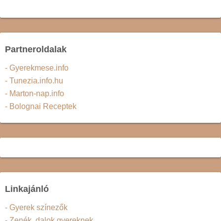
Partneroldalak
- Gyerekmese.info
- Tunezia.info.hu
- Marton-nap.info
- Bolognai Receptek
Linkajánló
- Gyerek színezők
- Zenék, dalok gyereknek