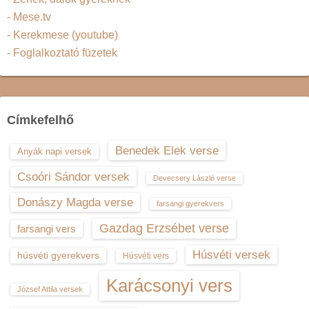
- Mese.tv
- Kerekmese (youtube)
- Foglalkoztató füzetek
Címkefelhő
Benedek Elek verse
Anyák napi versek
Csoóri Sándor versek
Devecsery László verse
Donászy Magda verse
farsangi gyerekvers
Gazdag Erzsébet verse
farsangi vers
Húsvéti versek
húsvéti gyerekvers
Húsvéti vers
Karácsonyi vers
József Attila versek