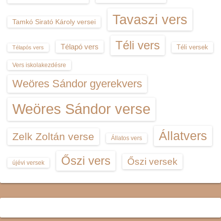
Tavaszi vers
Tamkó Sirató Károly versei
Téli vers
Télapó vers
Téli versek
Télapós vers
Vers iskolakezdésre
Weöres Sándor gyerekvers
Weöres Sándor verse
Állatvers
Zelk Zoltán verse
Állatos vers
Őszi vers
Őszi versek
újévi versek