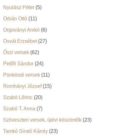
Nyulász Péter
(5)
Orbán Ottó
(11)
Orgoványi Anikó
(6)
Osvát Erzsébet
(27)
Őszi versek
(62)
Petőfi Sándor
(24)
Pünkösdi versek
(11)
Romhányi József
(15)
Szabó Lőrinc
(20)
Szabó T. Anna
(7)
Szilveszteri versek, újévi köszöntők
(23)
Tamkó Sirató Károly
(23)