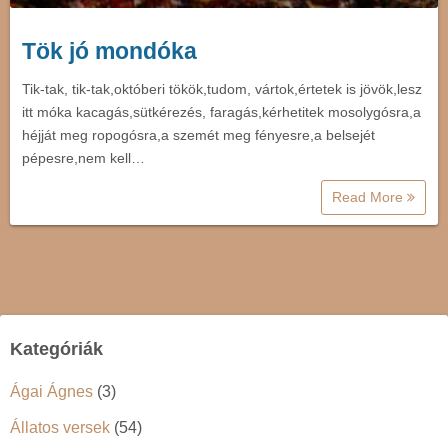
Tök jó mondóka
Tik-tak, tik-tak,októberi tökök,tudom, vártok,értetek is jövök,lesz
itt móka kacagás,sütkérezés, faragás,kérhetitek mosolygósra,a
héjját meg ropogósra,a szemét meg fényesre,a belsejét
pépesre,nem kell…
Read More
Kategóriák
Ágai Ágnes
(3)
Állatos versek
(54)