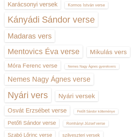
Karácsonyi versek
Kormos István verse
Kányádi Sándor verse
Madaras vers
Mentovics Éva verse
Mikulás vers
Móra Ferenc verse
Nemes Nagy Ágnes gyerekvers
Nemes Nagy Ágnes verse
Nyári vers
Nyári versek
Osvát Erzsébet verse
Petőfi Sándor költeménye
Petőfi Sándor verse
Romhányi József verse
Szabó Lőrinc verse
szilveszteri versek