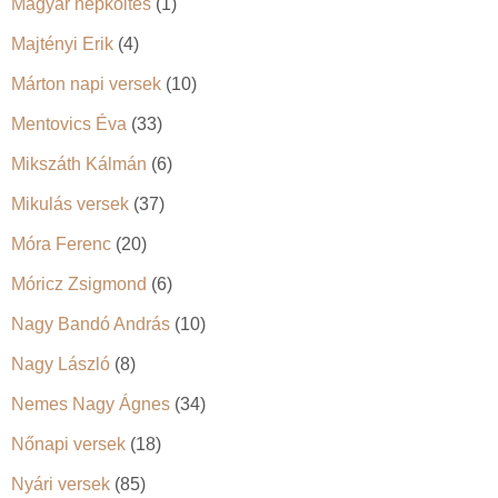
Magyar népköltés
(1)
Majtényi Erik
(4)
Márton napi versek
(10)
Mentovics Éva
(33)
Mikszáth Kálmán
(6)
Mikulás versek
(37)
Móra Ferenc
(20)
Móricz Zsigmond
(6)
Nagy Bandó András
(10)
Nagy László
(8)
Nemes Nagy Ágnes
(34)
Nőnapi versek
(18)
Nyári versek
(85)