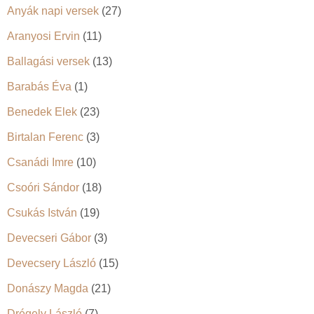
Anyák napi versek
(27)
Aranyosi Ervin
(11)
Ballagási versek
(13)
Barabás Éva
(1)
Benedek Elek
(23)
Birtalan Ferenc
(3)
Csanádi Imre
(10)
Csoóri Sándor
(18)
Csukás István
(19)
Devecseri Gábor
(3)
Devecsery László
(15)
Donászy Magda
(21)
Drégely László
(7)