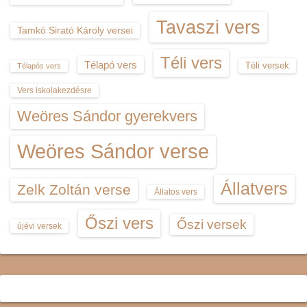
Tavaszi vers
Tamkó Sirató Károly versei
Téli vers
Télapó vers
Téli versek
Télapós vers
Vers iskolakezdésre
Weöres Sándor gyerekvers
Weöres Sándor verse
Állatvers
Zelk Zoltán verse
Állatos vers
Őszi vers
Őszi versek
újévi versek