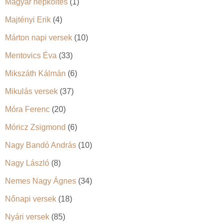
Magyar népköltés
(1)
Majtényi Erik
(4)
Márton napi versek
(10)
Mentovics Éva
(33)
Mikszáth Kálmán
(6)
Mikulás versek
(37)
Móra Ferenc
(20)
Móricz Zsigmond
(6)
Nagy Bandó András
(10)
Nagy László
(8)
Nemes Nagy Ágnes
(34)
Nőnapi versek
(18)
Nyári versek
(85)