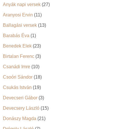
Anyák napi versek
(27)
Aranyosi Ervin
(11)
Ballagási versek
(13)
Barabás Éva
(1)
Benedek Elek
(23)
Birtalan Ferenc
(3)
Csanádi Imre
(10)
Csoóri Sándor
(18)
Csukás István
(19)
Devecseri Gábor
(3)
Devecsery László
(15)
Donászy Magda
(21)
Drégely László
(7)