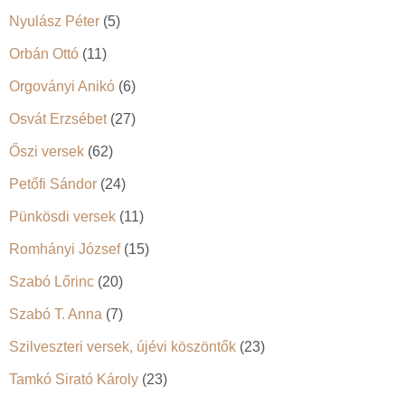
Nyulász Péter
(5)
Orbán Ottó
(11)
Orgoványi Anikó
(6)
Osvát Erzsébet
(27)
Őszi versek
(62)
Petőfi Sándor
(24)
Pünkösdi versek
(11)
Romhányi József
(15)
Szabó Lőrinc
(20)
Szabó T. Anna
(7)
Szilveszteri versek, újévi köszöntők
(23)
Tamkó Sirató Károly
(23)