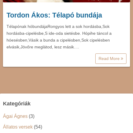
Tordon Ákos: Télapó bundája
Télapónak hóbundájaRongyos lett a sok hordásba,Sok
hordásba-cipelésbe,S ide-oda sietésbe. Hópihe táncol a
hóesésben,Vásik a bunda a cipelésben,Sok cipelésben
elvásik,Jövőre meglátod, lesz másik.…
Read More
Kategóriák
Ágai Ágnes
(3)
Állatos versek
(54)