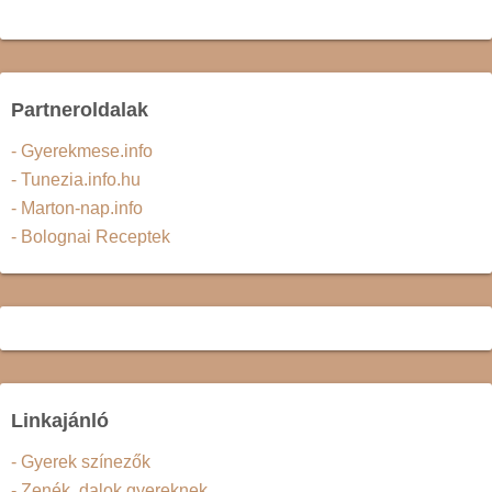
Partneroldalak
- Gyerekmese.info
- Tunezia.info.hu
- Marton-nap.info
- Bolognai Receptek
Linkajánló
- Gyerek színezők
- Zenék, dalok gyereknek