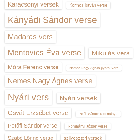
Karácsonyi versek
Kormos István verse
Kányádi Sándor verse
Madaras vers
Mentovics Éva verse
Mikulás vers
Móra Ferenc verse
Nemes Nagy Ágnes gyerekvers
Nemes Nagy Ágnes verse
Nyári vers
Nyári versek
Osvát Erzsébet verse
Petőfi Sándor költeménye
Petőfi Sándor verse
Romhányi József verse
Szabó Lőrinc verse
szilveszteri versek