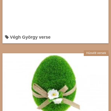
Végh György verse
Húsvéti versek