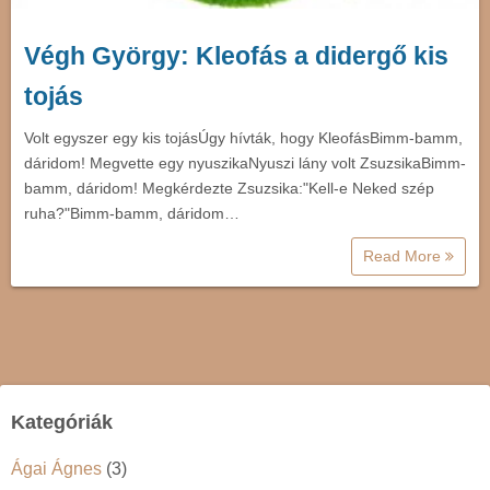
Végh György: Kleofás a didergő kis
tojás
Volt egyszer egy kis tojásÚgy hívták, hogy KleofásBimm-bamm,
dáridom! Megvette egy nyuszikaNyuszi lány volt ZsuzsikaBimm-
bamm, dáridom! Megkérdezte Zsuzsika:"Kell-e Neked szép
ruha?"Bimm-bamm, dáridom…
Read More
Kategóriák
Ágai Ágnes
(3)