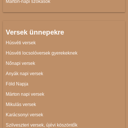
Márton-napi szokások
Versek ünnepekre
Húsvéti versek
Húsvéti locsolóversek gyerekeknek
Nőnapi versek
Anyák napi versek
Föld Napja
Márton napi versek
Mikulás versek
Karácsonyi versek
Szilveszteri versek, újévi köszöntők