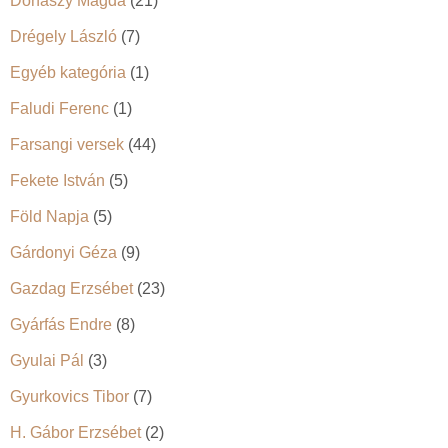
Donászy Magda
(21)
Drégely László
(7)
Egyéb kategória
(1)
Faludi Ferenc
(1)
Farsangi versek
(44)
Fekete István
(5)
Föld Napja
(5)
Gárdonyi Géza
(9)
Gazdag Erzsébet
(23)
Gyárfás Endre
(8)
Gyulai Pál
(3)
Gyurkovics Tibor
(7)
H. Gábor Erzsébet
(2)