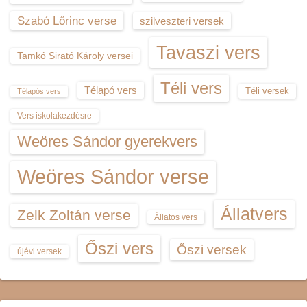
Szabó Lőrinc verse
szilveszteri versek
Tavaszi vers
Tamkó Sirató Károly versei
Téli vers
Télapó vers
Téli versek
Télapós vers
Vers iskolakezdésre
Weöres Sándor gyerekvers
Weöres Sándor verse
Állatvers
Zelk Zoltán verse
Állatos vers
Őszi vers
Őszi versek
újévi versek