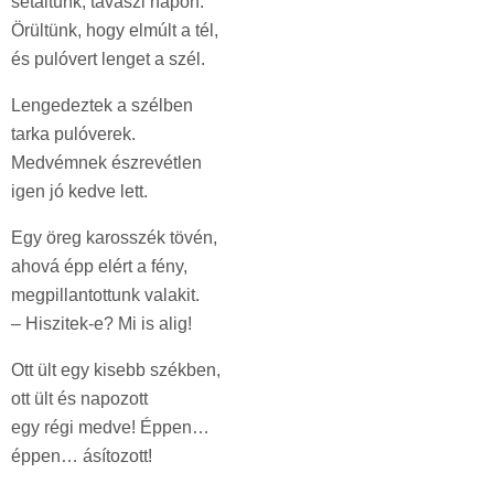
sétáltunk, tavaszi napon.
Örültünk, hogy elmúlt a tél,
és pulóvert lenget a szél.
Lengedeztek a szélben
tarka pulóverek.
Medvémnek észrevétlen
igen jó kedve lett.
Egy öreg karosszék tövén,
ahová épp elért a fény,
megpillantottunk valakit.
– Hiszitek-e? Mi is alig!
Ott ült egy kisebb székben,
ott ült és napozott
egy régi medve! Éppen…
éppen… ásítozott!