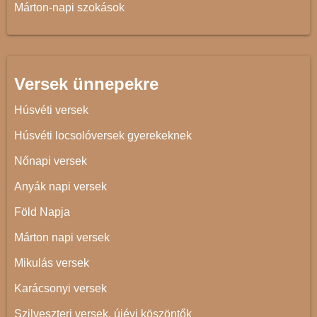
Márton-napi szokások
Versek ünnepekre
Húsvéti versek
Húsvéti locsolóversek gyerekeknek
Nőnapi versek
Anyák napi versek
Föld Napja
Márton napi versek
Mikulás versek
Karácsonyi versek
Szilveszteri versek, újévi köszöntők