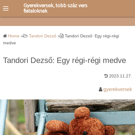
S
Gyerekversek, több száz vers
fiataloknak
k
i
p
t
Home
»
Tandori Dezső
»
Tandori Dezső: Egy régi-régi
o
medve
c
o
Tandori Dezső: Egy régi-régi medve
n
t
2023.11.27.
e
gyerekversek
n
t