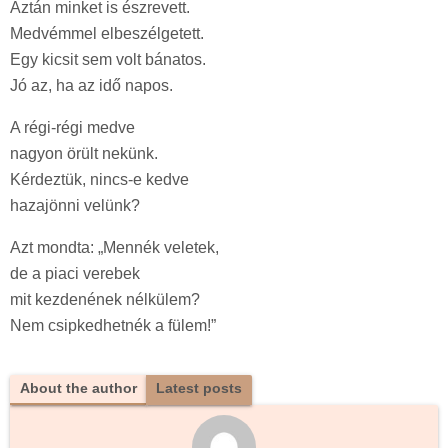
Aztán minket is észrevett.
Medvémmel elbeszélgetett.
Egy kicsit sem volt bánatos.
Jó az, ha az idő napos.
A régi-régi medve
nagyon örült nekünk.
Kérdeztük, nincs-e kedve
hazajönni velünk?
Azt mondta: „Mennék veletek,
de a piaci verebek
mit kezdenének nélkülem?
Nem csipkedhetnék a fülem!”
About the author
Latest posts