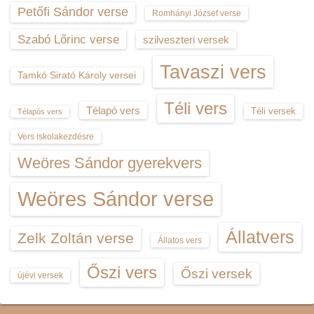
Petőfi Sándor verse
Romhányi József verse
Szabó Lőrinc verse
szilveszteri versek
Tavaszi vers
Tamkó Sirató Károly versei
Téli vers
Télapó vers
Téli versek
Télapós vers
Vers iskolakezdésre
Weöres Sándor gyerekvers
Weöres Sándor verse
Állatvers
Zelk Zoltán verse
Állatos vers
Őszi vers
Őszi versek
újévi versek