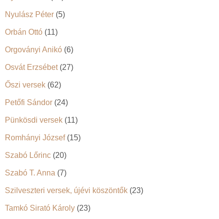
Nyulász Péter
(5)
Orbán Ottó
(11)
Orgoványi Anikó
(6)
Osvát Erzsébet
(27)
Őszi versek
(62)
Petőfi Sándor
(24)
Pünkösdi versek
(11)
Romhányi József
(15)
Szabó Lőrinc
(20)
Szabó T. Anna
(7)
Szilveszteri versek, újévi köszöntők
(23)
Tamkó Sirató Károly
(23)