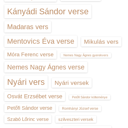
Kányádi Sándor verse
Madaras vers
Mentovics Éva verse
Mikulás vers
Móra Ferenc verse
Nemes Nagy Ágnes gyerekvers
Nemes Nagy Ágnes verse
Nyári vers
Nyári versek
Osvát Erzsébet verse
Petőfi Sándor költeménye
Petőfi Sándor verse
Romhányi József verse
Szabó Lőrinc verse
szilveszteri versek