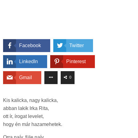
Facebook
Twitter
LinkedIn
Pinterest
Gmail
0
Kis kalicka, nagy kalicka,
abban lakik Irka Rita,
ott ír, írogat levelet,
hogy én már hazamehetek.
Orra naív, füle naív,