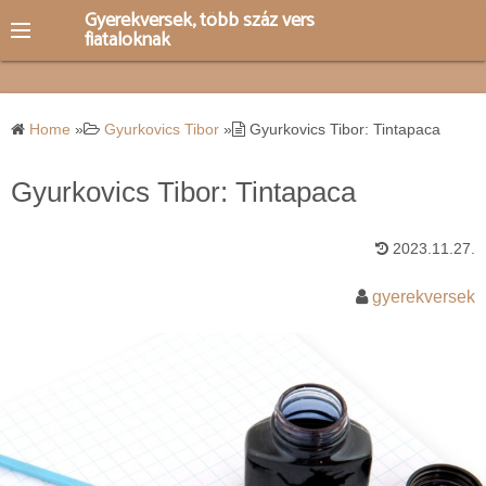
S
Gyerekversek, több száz vers
fiataloknak
k
i
p
t
Home
»
Gyurkovics Tibor
»
Gyurkovics Tibor: Tintapaca
o
c
Gyurkovics Tibor: Tintapaca
o
n
2023.11.27.
t
e
gyerekversek
n
t