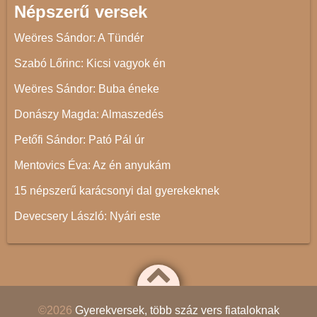
Népszerű versek
Weöres Sándor: A Tündér
Szabó Lőrinc: Kicsi vagyok én
Weöres Sándor: Buba éneke
Donászy Magda: Almaszedés
Petőfi Sándor: Pató Pál úr
Mentovics Éva: Az én anyukám
15 népszerű karácsonyi dal gyerekeknek
Devecsery László: Nyári este
©2026
Gyerekversek, több száz vers fiataloknak