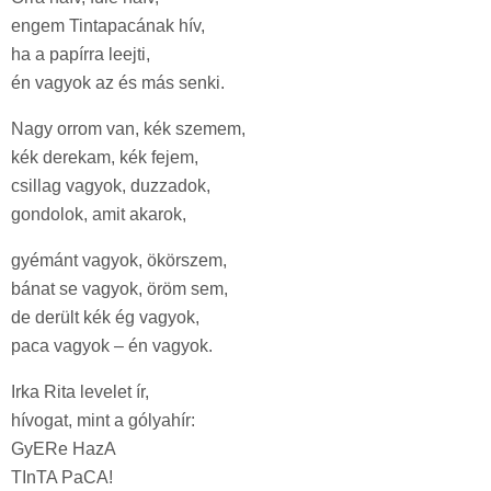
engem Tintapacának hív,
ha a papírra leejti,
én vagyok az és más senki.
Nagy orrom van, kék szemem,
kék derekam, kék fejem,
csillag vagyok, duzzadok,
gondolok, amit akarok,
gyémánt vagyok, ökörszem,
bánat se vagyok, öröm sem,
de derült kék ég vagyok,
paca vagyok – én vagyok.
Irka Rita levelet ír,
hívogat, mint a gólyahír:
GyERe HazA
TInTA PaCA!