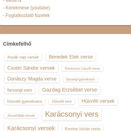
- Mese.tv
- Kerekmese (youtube)
- Foglalkoztató füzetek
Címkefelhő
Benedek Elek verse
Anyák napi versek
Csoóri Sándor versek
Devecsery László verse
Donászy Magda verse
farsangi gyerekvers
Gazdag Erzsébet verse
farsangi vers
Húsvéti versek
húsvéti gyerekvers
Húsvéti vers
Karácsonyi vers
József Attila versek
Karácsonyi versek
Kormos István verse