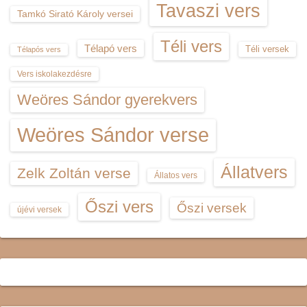
Tavaszi vers
Tamkó Sirató Károly versei
Téli vers
Télapó vers
Téli versek
Télapós vers
Vers iskolakezdésre
Weöres Sándor gyerekvers
Weöres Sándor verse
Állatvers
Zelk Zoltán verse
Állatos vers
Őszi vers
Őszi versek
újévi versek