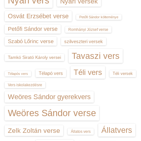
Nyári vers
Nyári versek
Osvát Erzsébet verse
Petőfi Sándor költeménye
Petőfi Sándor verse
Romhányi József verse
Szabó Lőrinc verse
szilveszteri versek
Tavaszi vers
Tamkó Sirató Károly versei
Téli vers
Télapó vers
Téli versek
Télapós vers
Vers iskolakezdésre
Weöres Sándor gyerekvers
Weöres Sándor verse
Állatvers
Zelk Zoltán verse
Állatos vers