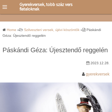
S
Gyerekversek, több száz vers
fiataloknak
k
i
p
t
Home
»
Szilveszteri versek, újévi köszöntők
»
Páskándi
o
Géza: Újesztendő reggelén
c
o
Páskándi Géza: Újesztendő reggelén
n
t
2023.12.28.
e
gyerekversek
n
t