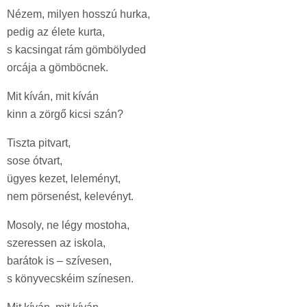
Nézem, milyen hosszú hurka,
pedig az élete kurta,
s kacsingat rám gömbölyded
orcája a gömböcnek.
Mit kíván, mit kíván
kinn a zörgő kicsi szán?
Tiszta pitvart,
sose ótvart,
ügyes kezet, leleményt,
nem pörsenést, kelevényt.
Mosoly, ne légy mostoha,
szeressen az iskola,
barátok is – szívesen,
s könyvecskéim színesen.