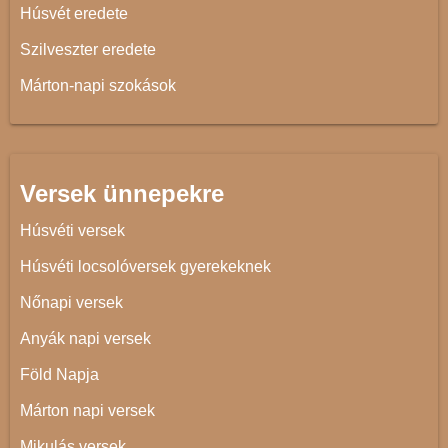
Húsvét eredete
Szilveszter eredete
Márton-napi szokások
Versek ünnepekre
Húsvéti versek
Húsvéti locsolóversek gyerekeknek
Nőnapi versek
Anyák napi versek
Föld Napja
Márton napi versek
Mikulás versek