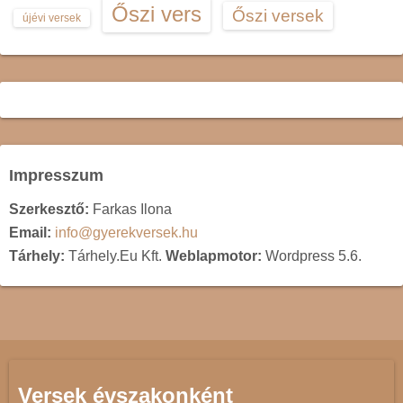
Őszi vers
Őszi versek
újévi versek
Impresszum
Szerkesztő:
Farkas Ilona
Email:
info@gyerekversek.hu
Tárhely:
Tárhely.Eu Kft.
Weblapmotor:
Wordpress 5.6.
Versek évszakonként