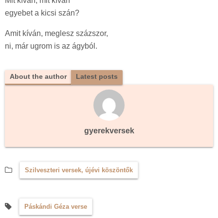
Mit kíván, mit kíván
egyebet a kicsi szán?
Amit kíván, meglesz százszor,
ni, már ugrom is az ágyból.
About the author
Latest posts
gyerekversek
Szilveszteri versek, újévi köszöntők
Páskándi Géza verse