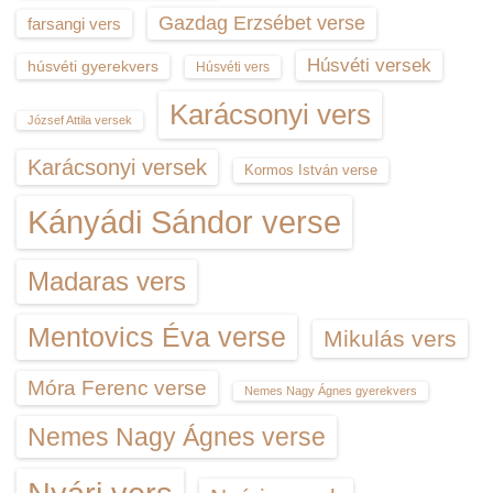
Gazdag Erzsébet verse
farsangi vers
Húsvéti versek
húsvéti gyerekvers
Húsvéti vers
Karácsonyi vers
József Attila versek
Karácsonyi versek
Kormos István verse
Kányádi Sándor verse
Madaras vers
Mentovics Éva verse
Mikulás vers
Móra Ferenc verse
Nemes Nagy Ágnes gyerekvers
Nemes Nagy Ágnes verse