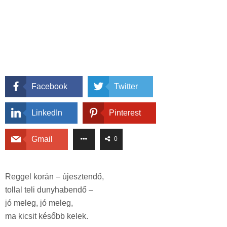
Facebook
Twitter
LinkedIn
Pinterest
Gmail
0
Reggel korán – újesztendő,
tollal teli dunyhabendő –
jó meleg, jó meleg,
ma kicsit később kelek.