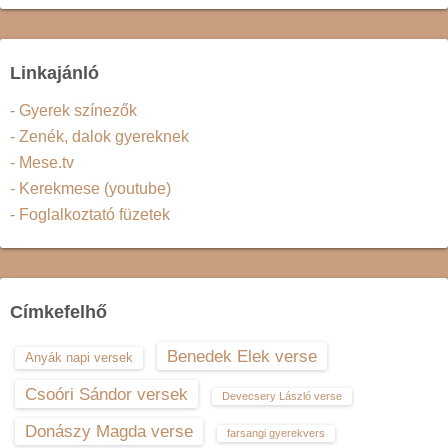
Linkajánló
- Gyerek színezők
- Zenék, dalok gyereknek
- Mese.tv
- Kerekmese (youtube)
- Foglalkoztató füzetek
Címkefelhő
Benedek Elek verse
Anyák napi versek
Csoóri Sándor versek
Devecsery László verse
Donászy Magda verse
farsangi gyerekvers