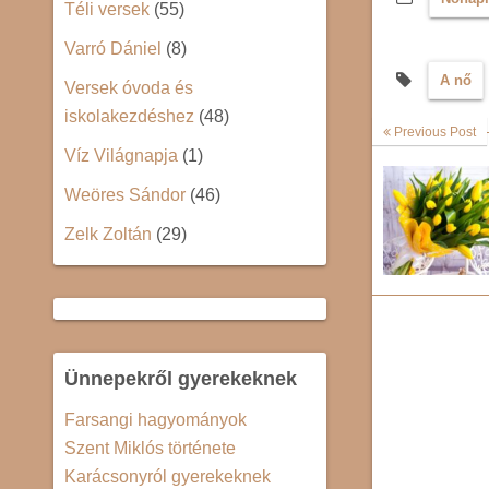
Téli versek
(55)
Varró Dániel
(8)
A nő
Versek óvoda és
iskolakezdéshez
(48)
Previous Post
Víz Világnapja
(1)
Weöres Sándor
(46)
Zelk Zoltán
(29)
Ünnepekről gyerekeknek
Farsangi hagyományok
Szent Miklós története
Karácsonyról gyerekeknek