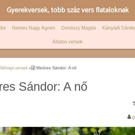
Gyerekversek, több száz vers fiataloknak
dor
Nemes Nagy Ágnes
Donászy Magda
Kányádi Sándo
Állatos versek
Nőnapi versek
»
Weöres Sándor: A nő
es Sándor: A nő
g