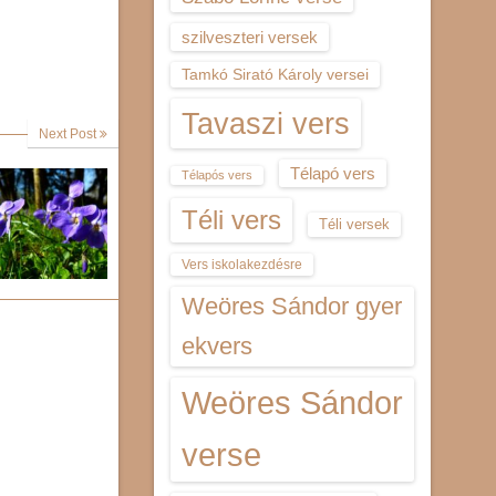
szilveszteri versek
Tamkó Sirató Károly versei
Tavaszi vers
Next Post
Télapó vers
Télapós vers
Téli vers
Téli versek
Vers iskolakezdésre
Weöres Sándor gyer
ekvers
Weöres Sándor
verse