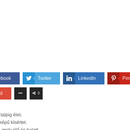
ebook
Twitter
LinkedIn
Pin
il
0
 talpig élet.
yképű kísértet.
 mely élő és halott,