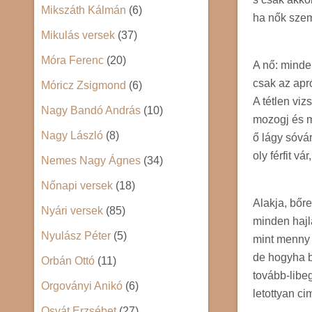
Mikszáth Kálmán
(6)
ha nők szem
Mikulás versek
(37)
Móra Ferenc
(20)
A nő: minde
csak az apr
Móricz Zsigmond
(6)
A tétlen viz
Nagy Bandó András
(10)
mozogj és m
Nagy László
(8)
ő lágy sóvár
oly férfit vá
Nemes Nagy Ágnes
(34)
Nőnapi versek
(18)
Alakja, bőre
Nyári versek
(85)
minden hajlá
Nyulász Péter
(5)
mint menny 
de hogyha b
Orbán Ottó
(11)
tovább-libeg
Orgoványi Anikó
(6)
letottyan c
Osvát Erzsébet
(27)