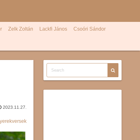
r
Zelk Zoltán
Lackfi János
Csoóri Sándor
2023.11.27.
yerekversek