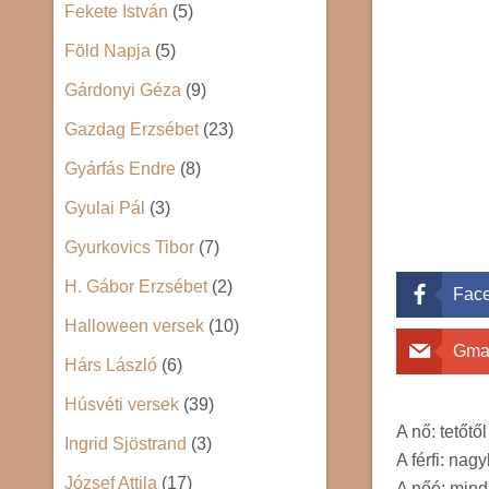
Fekete István
(5)
Föld Napja
(5)
Gárdonyi Géza
(9)
Gazdag Erzsébet
(23)
Gyárfás Endre
(8)
Gyulai Pál
(3)
Gyurkovics Tibor
(7)
H. Gábor Erzsébet
(2)
Fac
Halloween versek
(10)
Gma
Hárs László
(6)
Húsvéti versek
(39)
A nő: tetőtől
Ingrid Sjöstrand
(3)
A férfi: nag
József Attila
(17)
A nőé: mind,