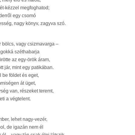
két-kézzel megfoghatod;
nderről egy csomó
esség, nagy könyv, zagyva szó.
ár bölcs, vagy csizmavarga –
olgokká széthabarja
örötte az egy-örök áram,
t jár, mint egy patikában.
 be földet és eget,
miségen át üget,
ység van, részeket teremt,
eti a végtelent.
mber, lehet nagy-vezér,
bol, de igazán nem él
 él – vagy tán csak élni látszik –