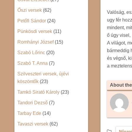
Őszi versek
(62)
Valóság, e
ugy fér hozz
Petőfi Sándor
(24)
mindent, mi
Pünkösdi versek
(11)
ő úgy visel,
Romhányi József
(15)
A világot, 
bármeddig h
Szabó Lőrinc
(20)
és végső, ki
Szabó T. Anna
(7)
a meztelens
Szilveszteri versek, újévi
köszöntők
(23)
About the
Tamkó Sirató Károly
(23)
Tandori Dezső
(7)
Tarbay Ede
(14)
Tavaszi versek
(62)
Nőnapi