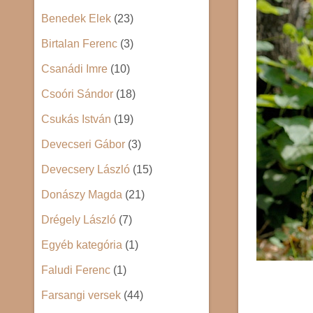
Benedek Elek
(23)
Birtalan Ferenc
(3)
Csanádi Imre
(10)
Csoóri Sándor
(18)
Csukás István
(19)
Devecseri Gábor
(3)
Devecsery László
(15)
Donászy Magda
(21)
Drégely László
(7)
Egyéb kategória
(1)
Faludi Ferenc
(1)
Farsangi versek
(44)