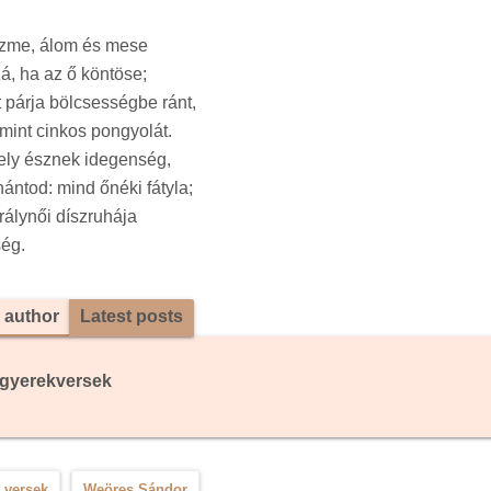
szme, álom és mese
á, ha az ő köntöse;
t párja bölcsességbe ránt,
 mint cinkos pongyolát.
mely észnek idegenség,
ántod: mind őnéki fátyla;
rálynői díszruhája
ég.
 author
Latest posts
gyerekversek
 versek
Weöres Sándor