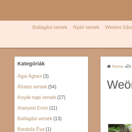
S
k
i
p
Ballagási versek
Nyári versek
Weöres Sán
t
o
c
o
Kategóriák
n
Home
»
t
Ágai Ágnes
(3)
e
Weör
Állatos versek
(54)
n
t
Anyák napi versek
(27)
Aranyosi Ervin
(11)
Ballagási versek
(13)
Barabás Éva
(1)