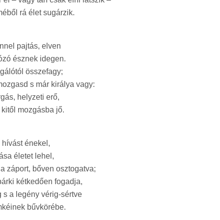
éből rá élet sugárzik.
nnel pajtás, elven
ózó észnek idegen.
sgálótól összefagy;
ozgasd s már királya vagy:
gás, helyzeti erő,
r, kitől mozgásba jő.
 hívást énekel,
sa életet lehel,
a záport, bőven osztogatva;
árki kétkedően fogadja,
 s a legény vérig-sértve
imkéinek bűvkörébe.