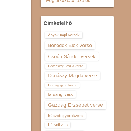
- Foglalkoztató füzetek
Címkefelhő
Anyák napi versek
Benedek Elek verse
Csoóri Sándor versek
Devecsery László verse
Donászy Magda verse
farsangi gyerekvers
farsangi vers
Gazdag Erzsébet verse
húsvéti gyerekvers
Húsvéti vers