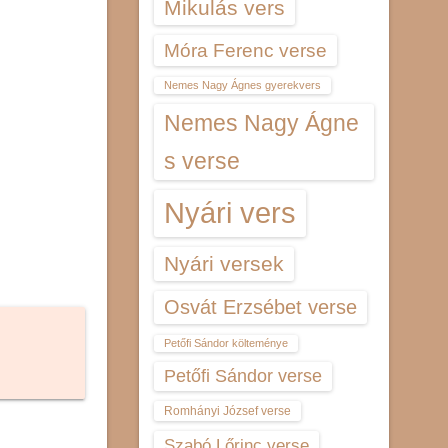
Mikulás vers
Móra Ferenc verse
Nemes Nagy Ágnes gyerekvers
Nemes Nagy Ágne
s verse
Nyári vers
Nyári versek
Osvát Erzsébet verse
Petőfi Sándor költeménye
Petőfi Sándor verse
Romhányi József verse
Szabó Lőrinc verse