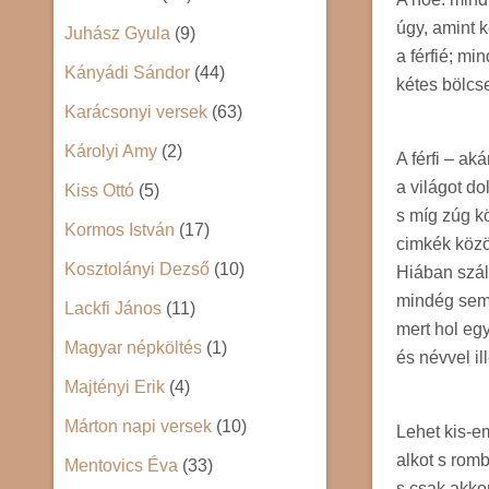
úgy, amint 
Juhász Gyula
(9)
a férfié; mi
Kányádi Sándor
(44)
kétes bölcs
Karácsonyi versek
(63)
Károlyi Amy
(2)
A férfi – ak
a világot d
Kiss Ottó
(5)
s míg zúg k
Kormos István
(17)
cimkék közöt
Kosztolányi Dezső
(10)
Hiában száll
mindég sem
Lackfi János
(11)
mert hol eg
Magyar népköltés
(1)
és névvel ill
Majtényi Erik
(4)
Márton napi versek
(10)
Lehet kis-e
alkot s rom
Mentovics Éva
(33)
s csak akkor