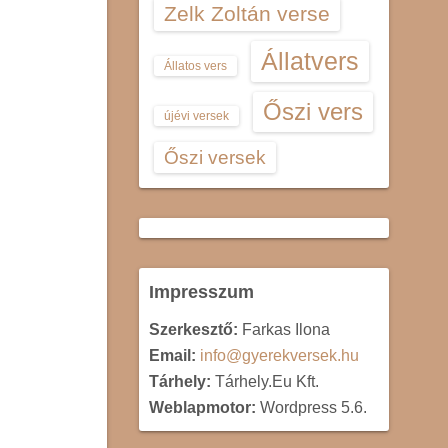
Zelk Zoltán verse
Állatvers
Állatos vers
Őszi vers
újévi versek
Őszi versek
Impresszum
Szerkesztő:
Farkas Ilona
Email:
info@gyerekversek.hu
Tárhely:
Tárhely.Eu Kft.
Weblapmotor:
Wordpress 5.6.