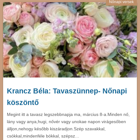
Nőnapi versek
Krancz Béla: Tavaszünnep- Nőnapi
köszöntő
Megint itt a tavasz legszebbnapja ma, március 8-a.Minden nő,
lány vagy anya,hugi, nővér vagy unokae napon virágesőben
álljon,nehogy később kiszáradjon.Szép szavakkal,
csókkal,mindenféle bókkal, szépsz…