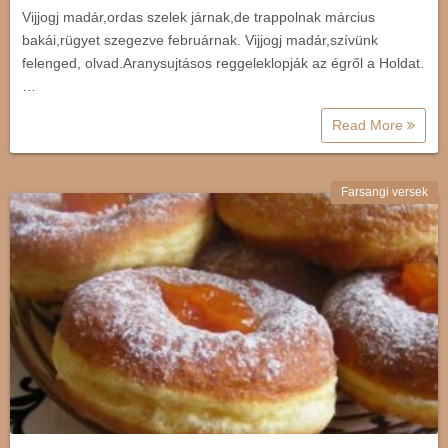
Vijjogj madár,ordas szelek járnak,de trappolnak március
bakái,rügyet szegezve februárnak. Vijjogj madár,szívünk
felenged, olvad.Aranysujtásos reggeleklopják az égről a Holdat.
…
Read More
Farsangi versek