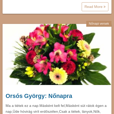
Read More
Nőnapi versek
Orsós György: Nőnapra
Ma a tiétek ez a nap.Másként kelt fel,Másként süt rátok égen a
nap,Üde hóvirág virít erdőszélen,Csak a tiétek, lányok,Nők,