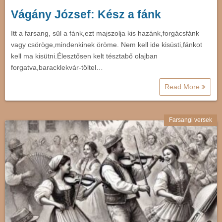
Vágány József: Kész a fánk
Itt a farsang, sül a fánk,ezt majszolja kis hazánk,forgácsfánk
vagy csöröge,mindenkinek öröme. Nem kell ide kisüsti,fánkot
kell ma kisütni.Élesztősen kelt tésztabő olajban
forgatva,baracklekvár-töltel…
Read More
Farsangi versek