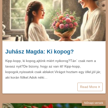
Juhász Magda: Ki kopog?
Kipp-kopp, ki kopog,ajtónk miért nyikorog?Tán` csak nem a
tavasz nyit?De bizony, hogy az van itt! Kipp-kopp,
kopogok,nyissatok csak ablakot.Virágot hoztam egy öllel,jól jár,
aki korán fölkel.Adok néki…
Read More
Nőnapi versek