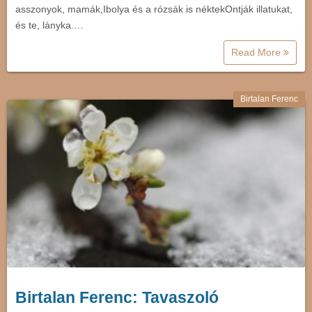
asszonyok, mamák,Ibolya és a rózsák is néktekOntják illatukat,
és te, lányka.…
Read More
Birtalan Ferenc
Birtalan Ferenc: Tavaszoló