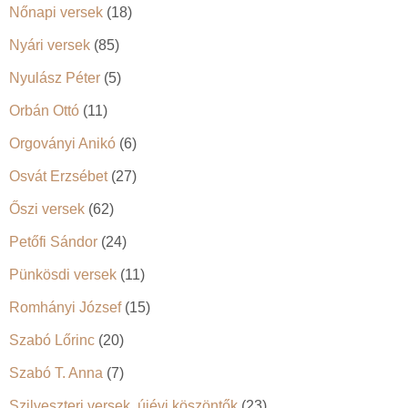
Nőnapi versek
(18)
Nyári versek
(85)
Nyulász Péter
(5)
Orbán Ottó
(11)
Orgoványi Anikó
(6)
Osvát Erzsébet
(27)
Őszi versek
(62)
Petőfi Sándor
(24)
Pünkösdi versek
(11)
Romhányi József
(15)
Szabó Lőrinc
(20)
Szabó T. Anna
(7)
Szilveszteri versek, újévi köszöntők
(23)