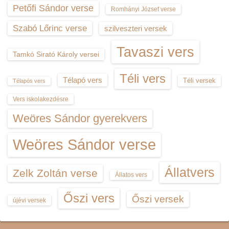
Petőfi Sándor verse
Romhányi József verse
Szabó Lőrinc verse
szilveszteri versek
Tavaszi vers
Tamkó Sirató Károly versei
Téli vers
Télapó vers
Téli versek
Télapós vers
Vers iskolakezdésre
Weöres Sándor gyerekvers
Weöres Sándor verse
Állatvers
Zelk Zoltán verse
Állatos vers
Őszi vers
Őszi versek
újévi versek