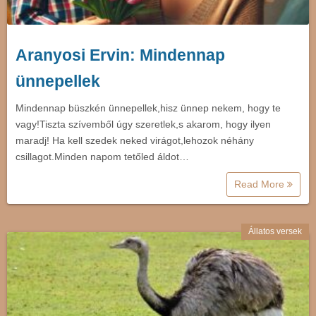
Aranyosi Ervin: Mindennap
ünnepellek
Mindennap büszkén ünnepellek,hisz ünnep nekem, hogy te
vagy!Tiszta szívemből úgy szeretlek,s akarom, hogy ilyen
maradj! Ha kell szedek neked virágot,lehozok néhány
csillagot.Minden napom tetőled áldot…
Read More
Állatos versek