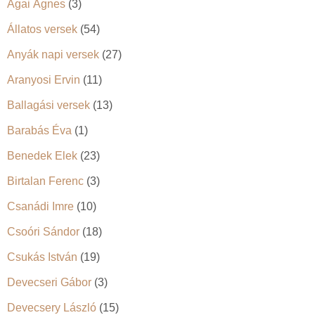
Ágai Ágnes
(3)
g
Állatos versek
(54)
y
Anyák napi versek
(27)
z
Aranyosi Ervin
(11)
é
Ballagási versek
(13)
s
Barabás Éva
(1)
e
Benedek Elek
(23)
k
Birtalan Ferenc
(3)
l
Csanádi Imre
(10)
a
Csoóri Sándor
(18)
p
Csukás István
(19)
Devecseri Gábor
(3)
o
Devecsery László
(15)