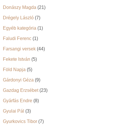
z
Donászy Magda
(21)
á
Drégely László
(7)
s
Egyéb kategória
(1)
a
Faludi Ferenc
(1)
Farsangi versek
(44)
Fekete István
(5)
Föld Napja
(5)
Gárdonyi Géza
(9)
Gazdag Erzsébet
(23)
Gyárfás Endre
(8)
Gyulai Pál
(3)
Gyurkovics Tibor
(7)