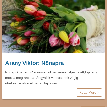
Arany Viktor: Nőnapra
Nőnapi köszöntőRózsaszirmok legyenek talpad alatt,Égi fény
mossa meg arcodat.Angyalok vezessenek végig
utadon,Kerüljön el bánat, fájdalom.…
Read More