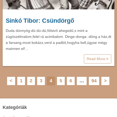
Sinkó Tibor: Csündörgő
Duda dünnyög:dü-dü-dü,fölsivít ahegedű,s mint a
zúgószélmalom,felel rá acimbalom. Dinge-donga -döng a ház,itt
a farsang,most bokázz,verd a padlót,hogyha kell,úgyse mégy
mainnen el!…
Read More
B
<
1
2
3
4
5
6
…
94
>
e
j
Kategóriák
e