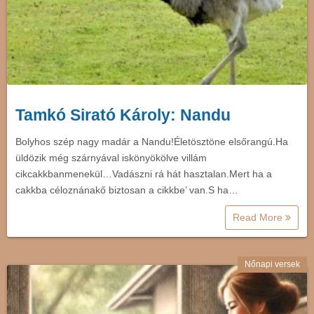
Tamkó Sirató Károly: Nandu
Bolyhos szép nagy madár a Nandu!Életösztöne elsőrangú.Ha
üldözik még szárnyával iskönyökölve villám
cikcakkbanmenekül…Vadászni rá hát hasztalan.Mert ha a
cakkba céloznánakő biztosan a cikkbe’ van.S ha…
Read More
Nőnapi versek