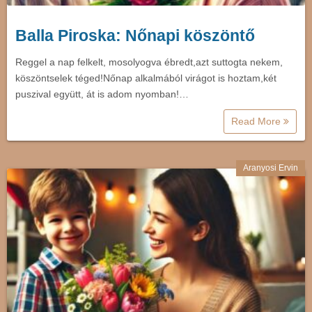
Balla Piroska: Nőnapi köszöntő
Reggel a nap felkelt, mosolyogva ébredt,azt suttogta nekem,
köszöntselek téged!Nőnap alkalmából virágot is hoztam,két
puszival együtt, át is adom nyomban!…
Read More
Aranyosi Ervin