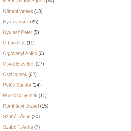
Nemes Nagy Ágnes
(34)
Nőnapi versek
(18)
Nyári versek
(85)
Nyulász Péter
(5)
Orbán Ottó
(11)
Orgoványi Anikó
(6)
Osvát Erzsébet
(27)
Őszi versek
(62)
Petőfi Sándor
(24)
Pünkösdi versek
(11)
Romhányi József
(15)
Szabó Lőrinc
(20)
Szabó T. Anna
(7)