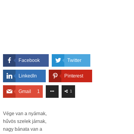
Facebook
Twitter
LinkedIn
Pinterest
Gmail
1
1
Vége van a nyárnak,
hűvös szelek járnak,
nagy bánata van a