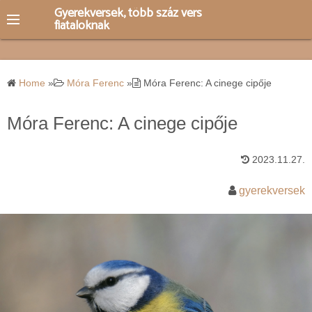
S
Gyerekversek, több száz vers
fiataloknak
k
i
p
t
Home
»
Móra Ferenc
»
Móra Ferenc: A cinege cipője
o
c
Móra Ferenc: A cinege cipője
o
n
2023.11.27.
t
e
gyerekversek
n
t