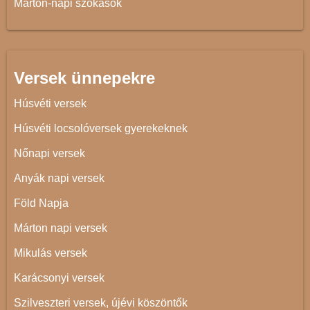
Márton-napi szokások
Versek ünnepekre
Húsvéti versek
Húsvéti locsolóversek gyerekeknek
Nőnapi versek
Anyák napi versek
Föld Napja
Márton napi versek
Mikulás versek
Karácsonyi versek
Szilveszteri versek, újévi köszöntők