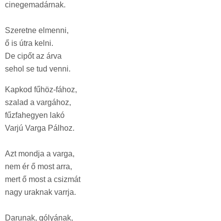
cinegemadárnak.
Szeretne elmenni,
ő is útra kelni.
De cipőt az árva
sehol se tud venni.
Kapkod fűhöz-fához,
szalad a vargához,
fűzfahegyen lakó
Varjú Varga Pálhoz.
Azt mondja a varga,
nem ér ő most arra,
mert ő most a csizmát
nagy uraknak varrja.
Darunak, gólyának,