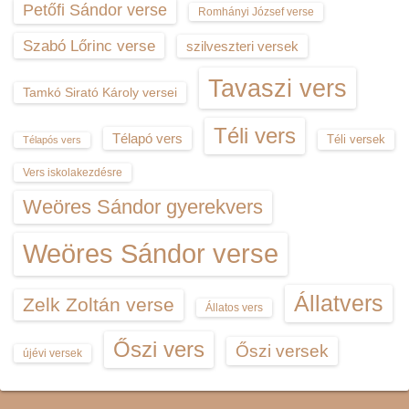
Petőfi Sándor verse
Romhányi József verse
Szabó Lőrinc verse
szilveszteri versek
Tavaszi vers
Tamkó Sirató Károly versei
Téli vers
Télapó vers
Téli versek
Télapós vers
Vers iskolakezdésre
Weöres Sándor gyerekvers
Weöres Sándor verse
Állatvers
Zelk Zoltán verse
Állatos vers
Őszi vers
Őszi versek
újévi versek