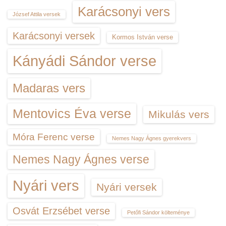
Karácsonyi vers
József Attila versek
Karácsonyi versek
Kormos István verse
Kányádi Sándor verse
Madaras vers
Mentovics Éva verse
Mikulás vers
Móra Ferenc verse
Nemes Nagy Ágnes gyerekvers
Nemes Nagy Ágnes verse
Nyári vers
Nyári versek
Osvát Erzsébet verse
Petőfi Sándor költeménye