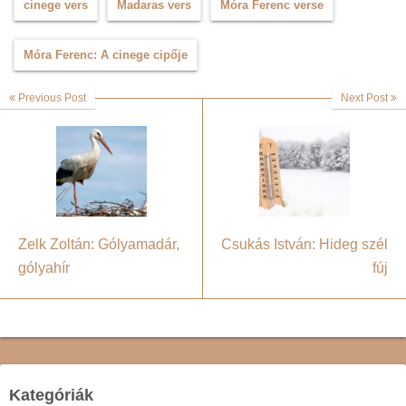
cinege vers
Madaras vers
Móra Ferenc verse
Móra Ferenc: A cinege cipője
Previous Post
Next Post
Zelk Zoltán: Gólyamadár,
Csukás István: Hideg szél
gólyahír
fúj
Kategóriák