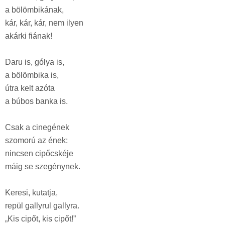
a bölömbikának,
kár, kár, kár, nem ilyen
akárki fiának!
Daru is, gólya is,
a bölömbika is,
útra kelt azóta
a búbos banka is.
Csak a cinegének
szomorú az ének:
nincsen cipőcskéje
máig se szegénynek.
Keresi, kutatja,
repül gallyrul gallyra.
„Kis cipőt, kis cipőt!”