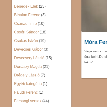
Benedek Elek
(23)
Birtalan Ferenc
(3)
Csanádi Imre
(10)
Csoóri Sándor
(18)
Csukás István
(19)
Móra Fer
Devecseri Gábor
(3)
Vége van a nyá
útra kelni.De 
Devecsery László
(15)
lakóV…
Donászy Magda
(21)
Drégely László
(7)
Egyéb kategória
(1)
Faludi Ferenc
(1)
Farsangi versek
(44)