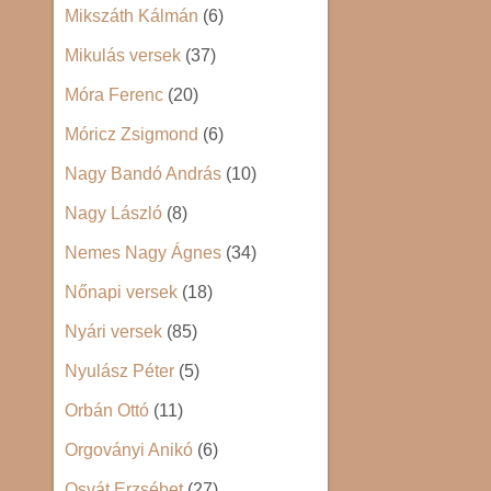
Mikszáth Kálmán
(6)
Mikulás versek
(37)
Móra Ferenc
(20)
Móricz Zsigmond
(6)
Nagy Bandó András
(10)
Nagy László
(8)
Nemes Nagy Ágnes
(34)
Nőnapi versek
(18)
Nyári versek
(85)
Nyulász Péter
(5)
Orbán Ottó
(11)
Orgoványi Anikó
(6)
Osvát Erzsébet
(27)