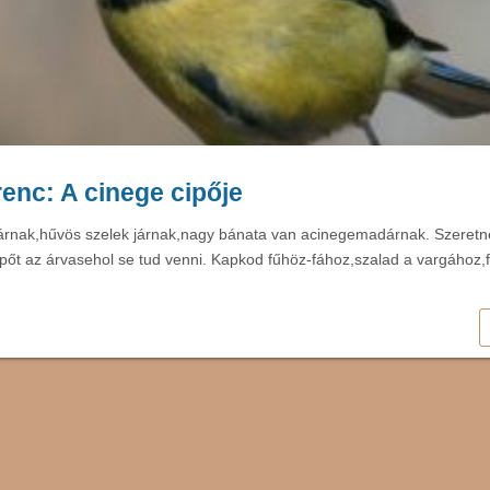
enc: A cinege cipője
rnak,hűvös szelek járnak,nagy bánata van acinegemadárnak. Szeretne
cipőt az árvasehol se tud venni. Kapkod fűhöz-fához,szalad a vargához