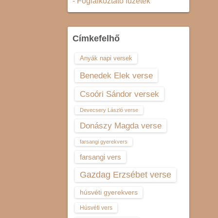
- Foglalkoztató füzetek
Címkefelhő
Anyák napi versek
Benedek Elek verse
Csoóri Sándor versek
Devecsery László verse
Donászy Magda verse
farsangi gyerekvers
farsangi vers
Gazdag Erzsébet verse
húsvéti gyerekvers
Húsvéti vers