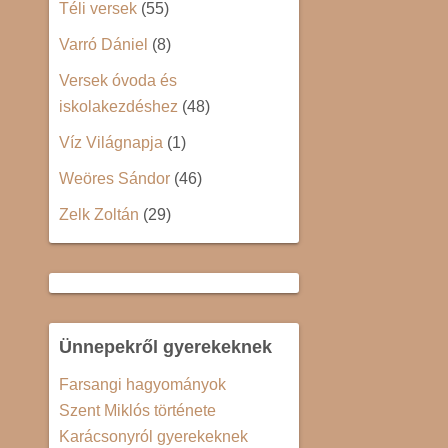
Téli versek
(55)
Varró Dániel
(8)
Versek óvoda és
iskolakezdéshez
(48)
Víz Világnapja
(1)
Weöres Sándor
(46)
Zelk Zoltán
(29)
Ünnepekről gyerekeknek
Farsangi hagyományok
Szent Miklós története
Karácsonyról gyerekeknek