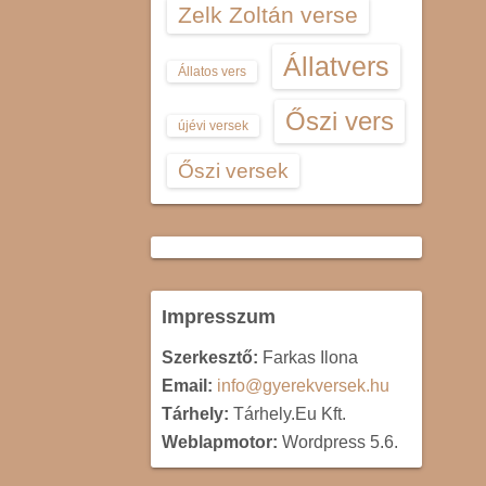
Zelk Zoltán verse
Állatvers
Állatos vers
Őszi vers
újévi versek
Őszi versek
Impresszum
Szerkesztő:
Farkas Ilona
Email:
info@gyerekversek.hu
Tárhely:
Tárhely.Eu Kft.
Weblapmotor:
Wordpress 5.6.