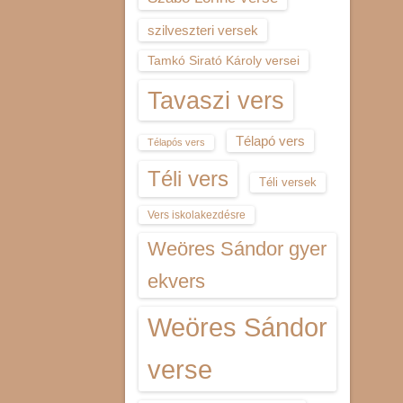
szilveszteri versek
Tamkó Sirató Károly versei
Tavaszi vers
Télapó vers
Télapós vers
Téli vers
Téli versek
Vers iskolakezdésre
Weöres Sándor gyer
ekvers
Weöres Sándor
verse