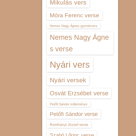
Mikulás vers
Móra Ferenc verse
Nemes Nagy Ágnes gyerekvers
Nemes Nagy Ágne
s verse
Nyári vers
Nyári versek
Osvát Erzsébet verse
Petőfi Sándor költeménye
Petőfi Sándor verse
Romhányi József verse
Szabó Lőrinc verse