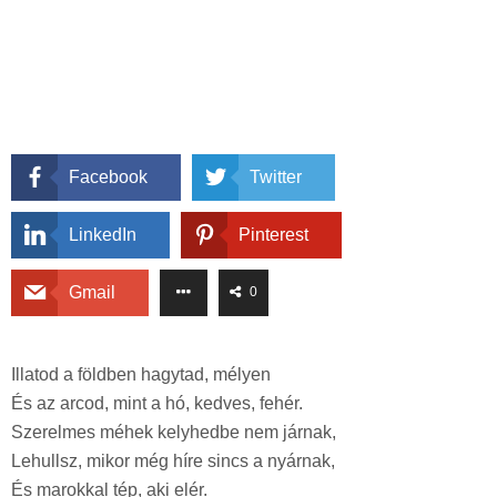
Facebook
Twitter
LinkedIn
Pinterest
Gmail
0
Illatod a földben hagytad, mélyen
És az arcod, mint a hó, kedves, fehér.
Szerelmes méhek kelyhedbe nem járnak,
Lehullsz, mikor még híre sincs a nyárnak,
És marokkal tép, aki elér.