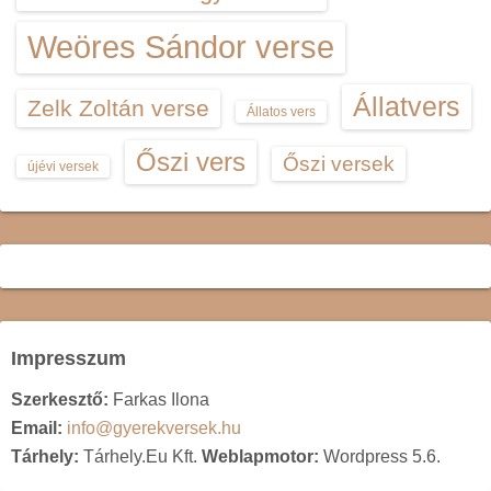
Weöres Sándor verse
Állatvers
Zelk Zoltán verse
Állatos vers
Őszi vers
Őszi versek
újévi versek
Impresszum
Szerkesztő:
Farkas Ilona
Email:
info@gyerekversek.hu
Tárhely:
Tárhely.Eu Kft.
Weblapmotor:
Wordpress 5.6.