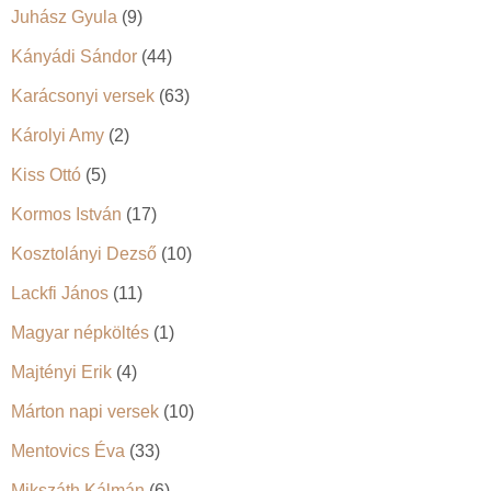
Juhász Gyula
(9)
Kányádi Sándor
(44)
Karácsonyi versek
(63)
Károlyi Amy
(2)
Kiss Ottó
(5)
Kormos István
(17)
Kosztolányi Dezső
(10)
Lackfi János
(11)
Magyar népköltés
(1)
Majtényi Erik
(4)
Márton napi versek
(10)
Mentovics Éva
(33)
Mikszáth Kálmán
(6)