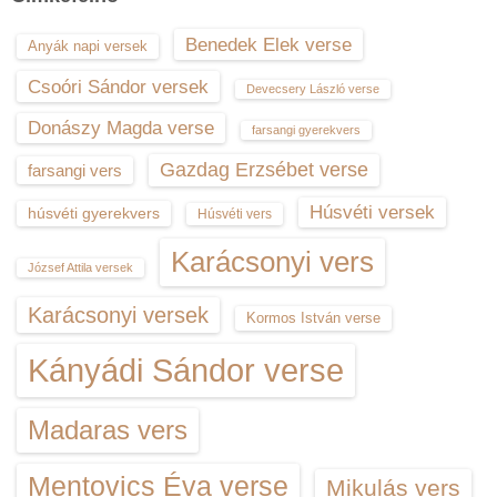
Benedek Elek verse
Anyák napi versek
Csoóri Sándor versek
Devecsery László verse
Donászy Magda verse
farsangi gyerekvers
Gazdag Erzsébet verse
farsangi vers
Húsvéti versek
húsvéti gyerekvers
Húsvéti vers
Karácsonyi vers
József Attila versek
Karácsonyi versek
Kormos István verse
Kányádi Sándor verse
Madaras vers
Mentovics Éva verse
Mikulás vers