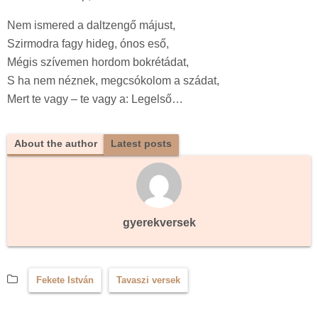
Nem ismered a daltzengő májust,
Szirmodra fagy hideg, ónos eső,
Mégis szívemen hordom bokrétádat,
S ha nem néznek, megcsókolom a szádat,
Mert te vagy – te vagy a: Legelső…
About the author
Latest posts
gyerekversek
Fekete István
Tavaszi versek