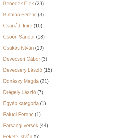
Benedek Elek
(23)
Birtalan Ferenc
(3)
Csanádi Imre
(10)
Csoóri Sándor
(18)
Csukás István
(19)
Devecseri Gábor
(3)
Devecsery László
(15)
Donászy Magda
(21)
Drégely László
(7)
Egyéb kategória
(1)
Faludi Ferenc
(1)
Farsangi versek
(44)
Fekete István
(5)