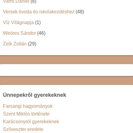
Varró Dániel
(8)
Versek óvoda és iskolakezdéshez
(48)
Víz Világnapja
(1)
Weöres Sándor
(46)
Zelk Zoltán
(29)
Ünnepekről gyerekeknek
Farsangi hagyományok
Szent Miklós története
Karácsonyról gyerekeknek
Szilveszter eredete