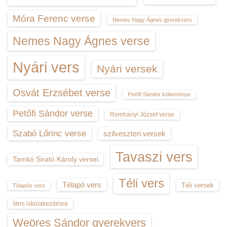
Móra Ferenc verse
Nemes Nagy Ágnes gyerekvers
Nemes Nagy Ágnes verse
Nyári vers
Nyári versek
Osvát Erzsébet verse
Petőfi Sándor költeménye
Petőfi Sándor verse
Romhányi József verse
Szabó Lőrinc verse
szilveszteri versek
Tavaszi vers
Tamkó Sirató Károly versei
Téli vers
Télapó vers
Téli versek
Télapós vers
Vers iskolakezdésre
Weöres Sándor gyerekvers