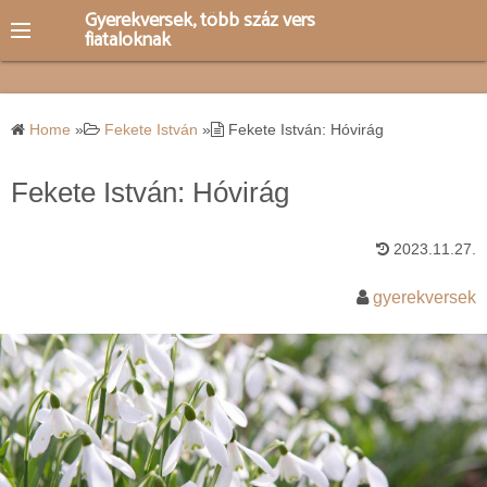
S
Gyerekversek, több száz vers
fiataloknak
k
i
p
t
Home
»
Fekete István
»
Fekete István: Hóvirág
o
c
Fekete István: Hóvirág
o
n
2023.11.27.
t
e
gyerekversek
n
t