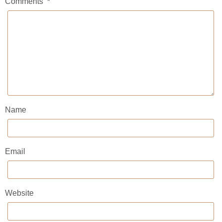
Comments
*
Name
Email
Website