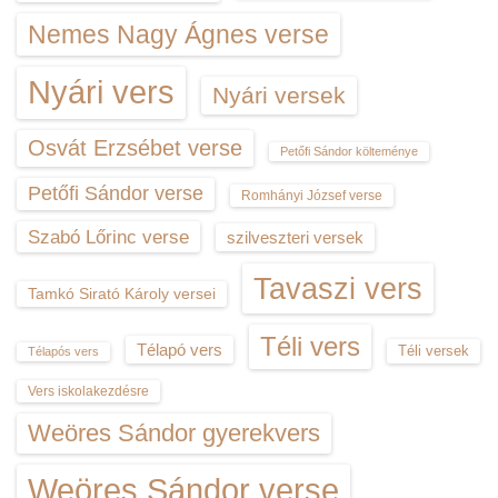
Nemes Nagy Ágnes verse
Nyári vers
Nyári versek
Osvát Erzsébet verse
Petőfi Sándor költeménye
Petőfi Sándor verse
Romhányi József verse
Szabó Lőrinc verse
szilveszteri versek
Tavaszi vers
Tamkó Sirató Károly versei
Téli vers
Télapó vers
Téli versek
Télapós vers
Vers iskolakezdésre
Weöres Sándor gyerekvers
Weöres Sándor verse