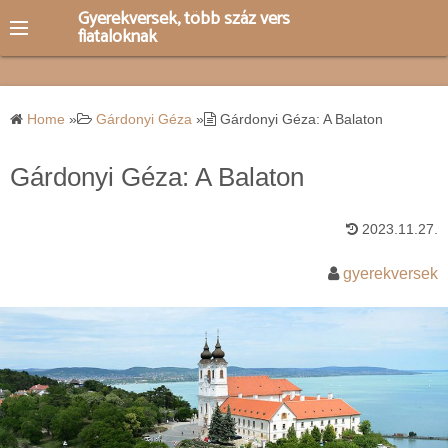
S
Gyerekversek, több száz vers
fiataloknak
k
i
p
t
Home
»
Gárdonyi Géza
»
Gárdonyi Géza: A Balaton
o
c
Gárdonyi Géza: A Balaton
o
n
2023.11.27.
t
e
gyerekversek
n
t