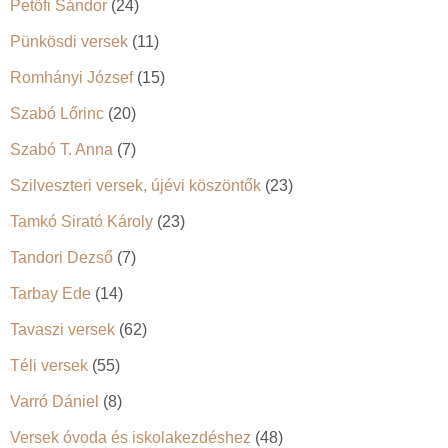
Petőfi Sándor
(24)
Pünkösdi versek
(11)
Romhányi József
(15)
Szabó Lőrinc
(20)
Szabó T. Anna
(7)
Szilveszteri versek, újévi köszöntők
(23)
Tamkó Sirató Károly
(23)
Tandori Dezső
(7)
Tarbay Ede
(14)
Tavaszi versek
(62)
Téli versek
(55)
Varró Dániel
(8)
Versek óvoda és iskolakezdéshez
(48)