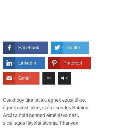
Facebook
Twitter
LinkedIn
Pinterest
Gmail
0
Csakhogy újra látlak, égnek ezüst tükre,
égnek ezüst tükre, szép csöndes Balaton!
Arcát a hold benned elmélázva nézi,
s csillagos fátyolát átvonja Tihanyon.