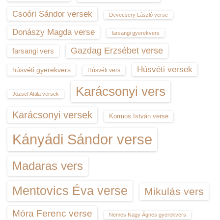
Csoóri Sándor versek
Devecsery László verse
Donászy Magda verse
farsangi gyerekvers
Gazdag Erzsébet verse
farsangi vers
Húsvéti versek
húsvéti gyerekvers
Húsvéti vers
Karácsonyi vers
József Attila versek
Karácsonyi versek
Kormos István verse
Kányádi Sándor verse
Madaras vers
Mentovics Éva verse
Mikulás vers
Móra Ferenc verse
Nemes Nagy Ágnes gyerekvers