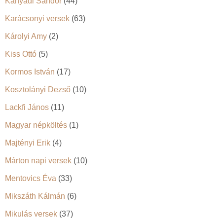
Kányádi Sándor
(44)
Karácsonyi versek
(63)
Károlyi Amy
(2)
Kiss Ottó
(5)
Kormos István
(17)
Kosztolányi Dezső
(10)
Lackfi János
(11)
Magyar népköltés
(1)
Majtényi Erik
(4)
Márton napi versek
(10)
Mentovics Éva
(33)
Mikszáth Kálmán
(6)
Mikulás versek
(37)