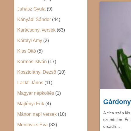
Juhász Gyula
(9)
Kányádi Sándor
(44)
Karácsonyi versek
(63)
Károlyi Amy
(2)
Kiss Ottó
(5)
Kormos István
(17)
Kosztolányi Dezső
(10)
Lackfi János
(11)
Magyar népköltés
(1)
Gárdony
Majtényi Erik
(4)
A cica szép ki
Márton napi versek
(10)
szemtelen. Én 
Mentovics Éva
(33)
orcádh…