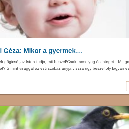
i Géza: Mikor a gyermek…
k gőgicsél,az Isten-tudja, mit beszél!Csak mosolyog és integet…Mit g
t? S mint virággal az esti szél,az anyja vissza úgy beszél,oly lágyan 