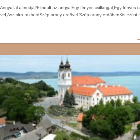
l,Angyallal álmodjál!Elindult az angyalEgy fényes csillaggal,Egy fényes c
el,Asztalra rakhatóSzép arany erdővel.Szép arany erdőbenKis ezüst 