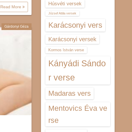
Húsvéti versek
Read More
József Attila versek
Karácsonyi vers
Gárdonyi Géza
Karácsonyi versek
Kormos István verse
Kányádi Sándo
r verse
Madaras vers
Mentovics Éva ve
rse