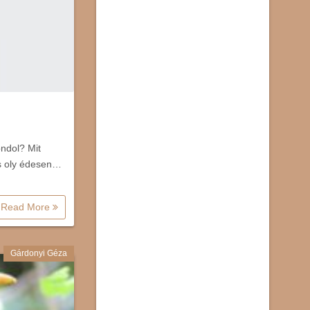
ondol? Mit
és oly édesen…
Read More
Gárdonyi Géza