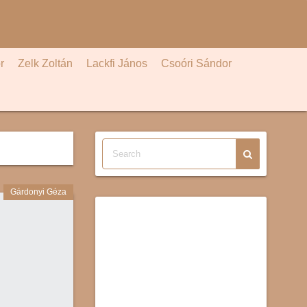
r
Zelk Zoltán
Lackfi János
Csoóri Sándor
Gárdonyi Géza