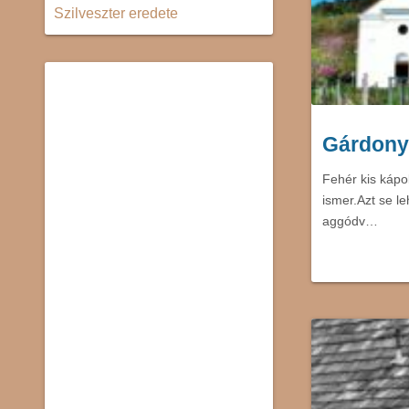
Szilveszter eredete
Gárdony
Fehér kis kápo
ismer.Azt se l
aggódv…