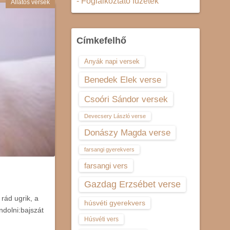
- Foglalkoztató füzetek
Állatos versek
Címkefelhő
Anyák napi versek
Benedek Elek verse
Csoóri Sándor versek
Devecsery László verse
Donászy Magda verse
farsangi gyerekvers
farsangi vers
Gazdag Erzsébet verse
rád ugrik, a
húsvéti gyerekvers
dolni:bajszát
Húsvéti vers