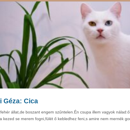
i Géza: Cica
s fehér állat,de boszant engem szűntelen.Én csupa illem vagyok nálad:ő 
a kezed se merem fogni,fülét ő kebledhez feni,s amire nem mernék gon