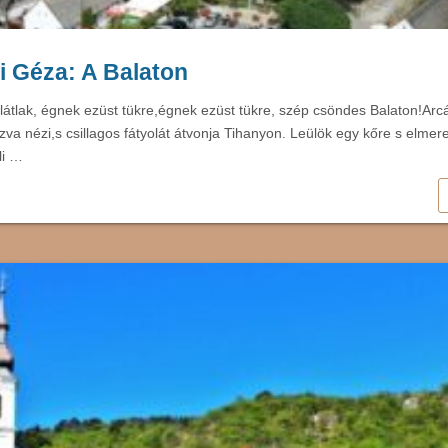
 Géza: A Balaton
látlak, égnek ezüst tükre,égnek ezüst tükre, szép csöndes Balaton!Arcá
va nézi,s csillagos fátyolát átvonja Tihanyon. Leülök egy kőre s elme
li …