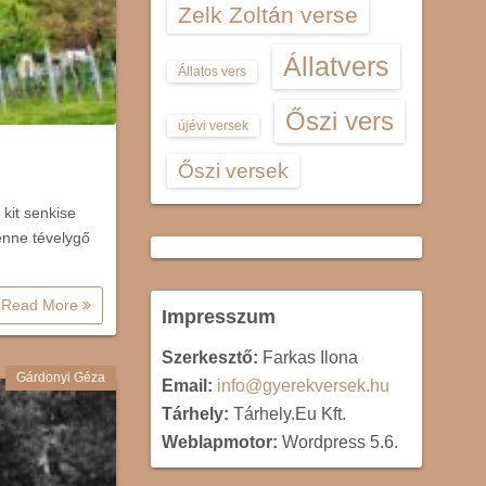
Zelk Zoltán verse
Állatvers
Állatos vers
Őszi vers
újévi versek
Őszi versek
kit senkise
enne tévelygő
Read More
Impresszum
Szerkesztő:
Farkas Ilona
Gárdonyi Géza
Email:
info@gyerekversek.hu
Tárhely:
Tárhely.Eu Kft.
Weblapmotor:
Wordpress 5.6.