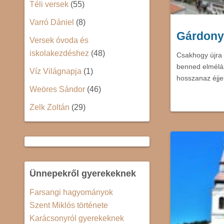
Téli versek
(55)
Varró Dániel
(8)
Gárdonyi
Versek óvoda és
iskolakezdéshez
(48)
Csakhogy újra 
benned elméláz
Víz Világnapja
(1)
hosszanaz éjje
Weöres Sándor
(46)
Zelk Zoltán
(29)
Ünnepekről gyerekeknek
Farsangi hagyományok
Szent Miklós története
Karácsonyról gyerekeknek