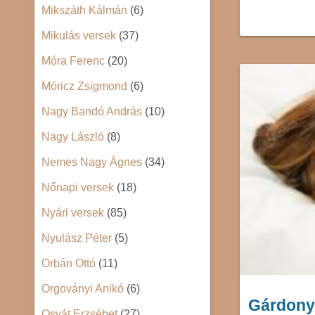
Mikszáth Kálmán
(6)
Mikulás versek
(37)
Móra Ferenc
(20)
Móricz Zsigmond
(6)
Nagy Bandó András
(10)
Nagy László
(8)
Nemes Nagy Ágnes
(34)
Nőnapi versek
(18)
Nyári versek
(85)
Nyulász Péter
(5)
Orbán Ottó
(11)
Orgoványi Anikó
(6)
Gárdonyi
Osvát Erzsébet
(27)