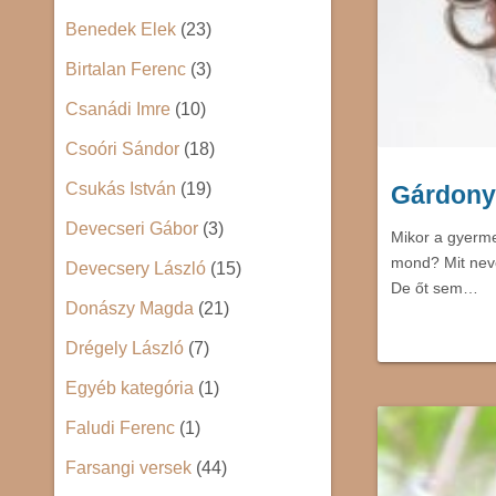
Benedek Elek
(23)
Birtalan Ferenc
(3)
Csanádi Imre
(10)
Csoóri Sándor
(18)
Csukás István
(19)
Gárdony
Devecseri Gábor
(3)
Mikor a gyerme
mond? Mit neve
Devecsery László
(15)
De őt sem…
Donászy Magda
(21)
Drégely László
(7)
Egyéb kategória
(1)
Faludi Ferenc
(1)
Farsangi versek
(44)