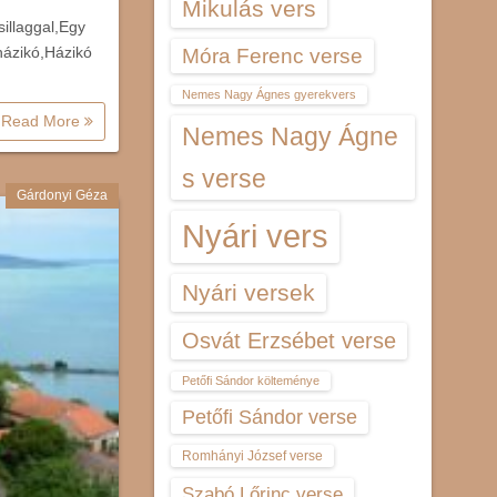
Mikulás vers
sillaggal,Egy
házikó,Házikó
Móra Ferenc verse
Nemes Nagy Ágnes gyerekvers
Read More
Nemes Nagy Ágne
s verse
Gárdonyi Géza
Nyári vers
Nyári versek
Osvát Erzsébet verse
Petőfi Sándor költeménye
Petőfi Sándor verse
Romhányi József verse
Szabó Lőrinc verse