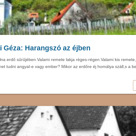
i Géza: Harangszó az éjben
lna erdő sűrűjében.Valami remete lakja réges-régen.Valami kis remete, 
ehet tudni angyal-e vagy ember? Mikor az erdőre éj homálya száll,s a b