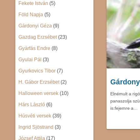
Fekete István
(5)
Föld Napja
(5)
Gárdonyi Géza
(9)
Gazdag Erzsébet
(23)
Gyárfás Endre
(8)
Gyulai Pál
(3)
Gyurkovics Tibor
(7)
Gárdony
H. Gábor Erzsébet
(2)
Halloween versek
(10)
Elnémult a rigó
panaszolja szü
Hárs László
(6)
is:fejemre a…
Húsvéti versek
(39)
Ingrid Sjöstrand
(3)
József Attila
(17)