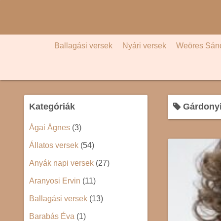
S
k
i
p
Ballagási versek
Nyári versek
Weöres Sán
t
o
c
o
Kategóriák
Gárdonyi
n
t
Ágai Ágnes
(3)
e
Állatos versek
(54)
n
t
Anyák napi versek
(27)
Aranyosi Ervin
(11)
Ballagási versek
(13)
Barabás Éva
(1)