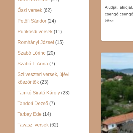
Aludjál, aludjá
Őszi versek
(62)
csengő csengőv
Petőfi Sándor
(24)
köze…
Pünkösdi versek
(11)
Romhányi József
(15)
Szabó Lőrinc
(20)
Szabó T. Anna
(7)
Szilveszteri versek, újévi
köszöntők
(23)
Tamkó Sirató Károly
(23)
Tandori Dezső
(7)
Tarbay Ede
(14)
Tavaszi versek
(62)