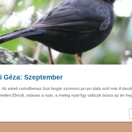
i Géza: Szeptember
. Az esteli csöndbenaz őszi bogár szomorú pri-pri dala szól már.A távol
netlen:Elmúlt, odavan a nyár, a meleg nyár!Igy változik búsra az én h