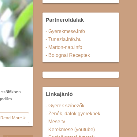
Partneroldalak
- Gyerekmese.info
- Tunezia.info.hu
- Marton-nap.info
- Bolognai Receptek
i szőlőkben
Linkajánló
egedűm
- Gyerek színezők
- Zenék, dalok gyereknek
Read More
- Mese.tv
- Kerekmese (youtube)