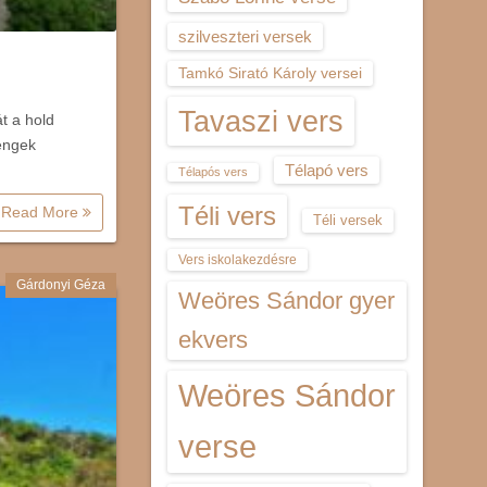
szilveszteri versek
Tamkó Sirató Károly versei
Tavaszi vers
t a hold
rengek
Télapó vers
Télapós vers
Téli vers
Read More
Téli versek
Vers iskolakezdésre
Gárdonyi Géza
Weöres Sándor gyer
ekvers
Weöres Sándor
verse