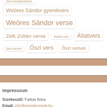
Vers iskolakezdésre
Weöres Sándor gyerekvers
Weöres Sándor verse
Állatvers
Zelk Zoltán verse
Állatos vers
Őszi vers
Őszi versek
újévi versek
Impresszum
Szerkesztő:
Farkas Ilona
Email:
info@gyerekversek.hu