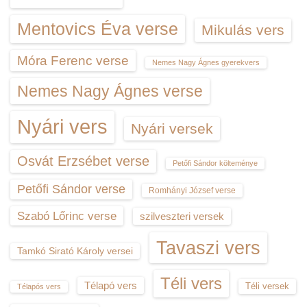
Mentovics Éva verse
Mikulás vers
Móra Ferenc verse
Nemes Nagy Ágnes gyerekvers
Nemes Nagy Ágnes verse
Nyári vers
Nyári versek
Osvát Erzsébet verse
Petőfi Sándor költeménye
Petőfi Sándor verse
Romhányi József verse
Szabó Lőrinc verse
szilveszteri versek
Tavaszi vers
Tamkó Sirató Károly versei
Téli vers
Télapó vers
Téli versek
Télapós vers