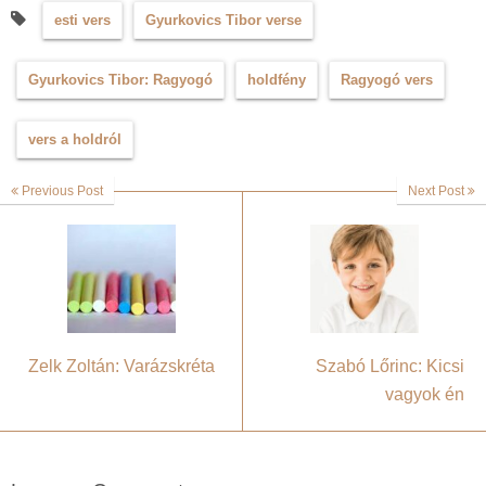
esti vers
Gyurkovics Tibor verse
Gyurkovics Tibor: Ragyogó
holdfény
Ragyogó vers
vers a holdról
Previous Post
Next Post
Zelk Zoltán: Varázskréta
Szabó Lőrinc: Kicsi
vagyok én