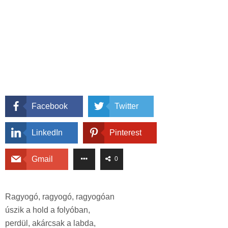
Facebook
Twitter
LinkedIn
Pinterest
Gmail
0
Ragyogó, ragyogó, ragyogóan
úszik a hold a folyóban,
perdül, akárcsak a labda,