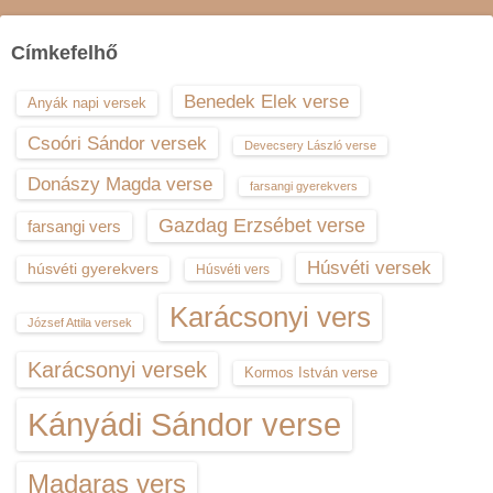
Címkefelhő
Benedek Elek verse
Anyák napi versek
Csoóri Sándor versek
Devecsery László verse
Donászy Magda verse
farsangi gyerekvers
Gazdag Erzsébet verse
farsangi vers
Húsvéti versek
húsvéti gyerekvers
Húsvéti vers
Karácsonyi vers
József Attila versek
Karácsonyi versek
Kormos István verse
Kányádi Sándor verse
Madaras vers