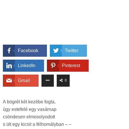
Facebook
Twitter
LinkedIn
Pinterest
Gmail
0
A bögrét két kezébe fogta,
úgy estefelé egy vasárnap
csöndesen elmosolyodott
s ült egy kicsit a félhomályban – –