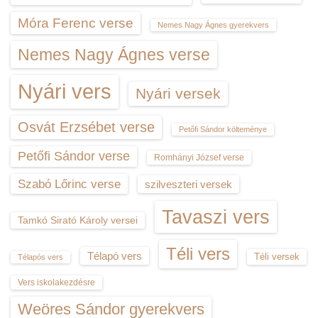
Móra Ferenc verse
Nemes Nagy Ágnes gyerekvers
Nemes Nagy Ágnes verse
Nyári vers
Nyári versek
Osvát Erzsébet verse
Petőfi Sándor költeménye
Petőfi Sándor verse
Romhányi József verse
Szabó Lőrinc verse
szilveszteri versek
Tavaszi vers
Tamkó Sirató Károly versei
Téli vers
Télapó vers
Téli versek
Télapós vers
Vers iskolakezdésre
Weöres Sándor gyerekvers