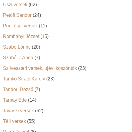
Őszi versek
(62)
Petőfi Sándor
(24)
Pünkösdi versek
(11)
Romhányi József
(15)
Szabó Lőrinc
(20)
Szabó T. Anna
(7)
Szilveszteri versek, újévi köszöntők
(23)
Tamkó Sirató Károly
(23)
Tandori Dezső
(7)
Tarbay Ede
(14)
Tavaszi versek
(62)
Téli versek
(55)
Varró Dániel
(8)