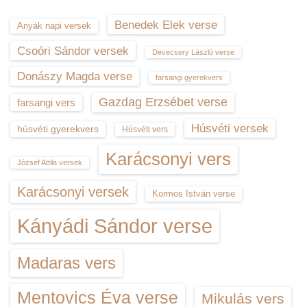
Benedek Elek verse
Anyák napi versek
Csoóri Sándor versek
Devecsery László verse
Donászy Magda verse
farsangi gyerekvers
Gazdag Erzsébet verse
farsangi vers
Húsvéti versek
húsvéti gyerekvers
Húsvéti vers
Karácsonyi vers
József Attila versek
Karácsonyi versek
Kormos István verse
Kányádi Sándor verse
Madaras vers
Mentovics Éva verse
Mikulás vers