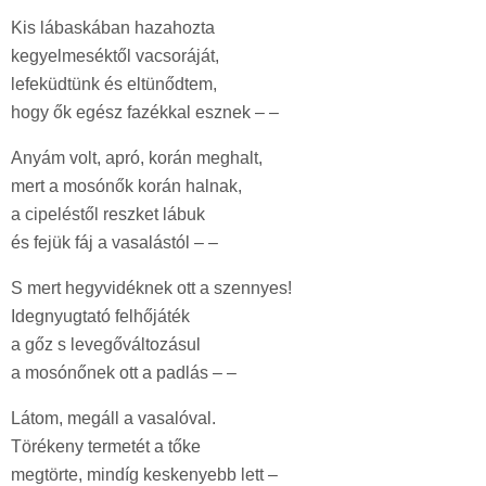
Kis lábaskában hazahozta
kegyelmeséktől vacsoráját,
lefeküdtünk és eltünődtem,
hogy ők egész fazékkal esznek – –
Anyám volt, apró, korán meghalt,
mert a mosónők korán halnak,
a cipeléstől reszket lábuk
és fejük fáj a vasalástól – –
S mert hegyvidéknek ott a szennyes!
Idegnyugtató felhőjáték
a gőz s levegőváltozásul
a mosónőnek ott a padlás – –
Látom, megáll a vasalóval.
Törékeny termetét a tőke
megtörte, mindíg keskenyebb lett –