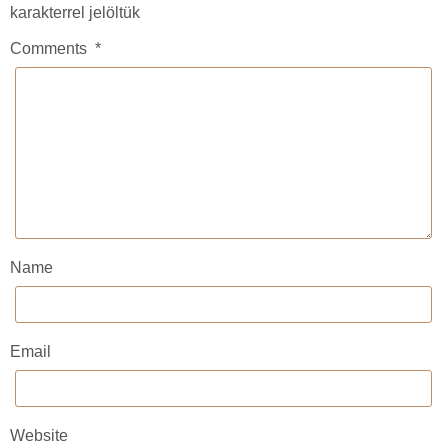
karakterrel jelöltük
Comments
*
Name
Email
Website