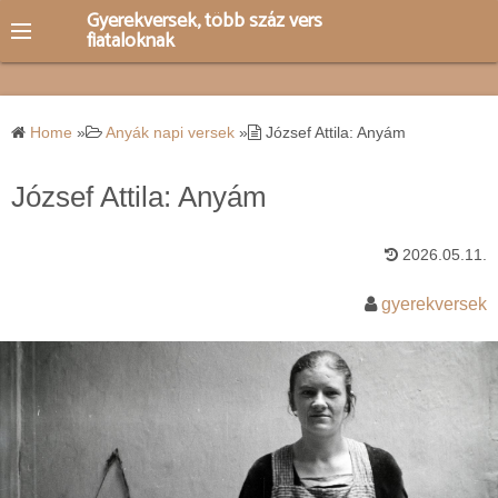
S
Gyerekversek, több száz vers
fiataloknak
k
i
p
t
Home
»
Anyák napi versek
»
József Attila: Anyám
o
c
József Attila: Anyám
o
n
2026.05.11.
t
e
gyerekversek
n
t