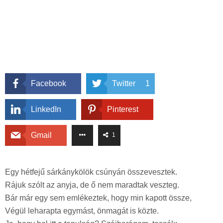
Facebook
Twitter
1
LinkedIn
Pinterest
Gmail
1
Egy hétfejű sárkánykölök csúnyán összevesztek.
Rájuk szólt az anyja, de ő nem maradtak veszteg.
Bár már egy sem emlékeztek, hogy min kapott össze,
Végül leharapta egymást, önmagát is közte.