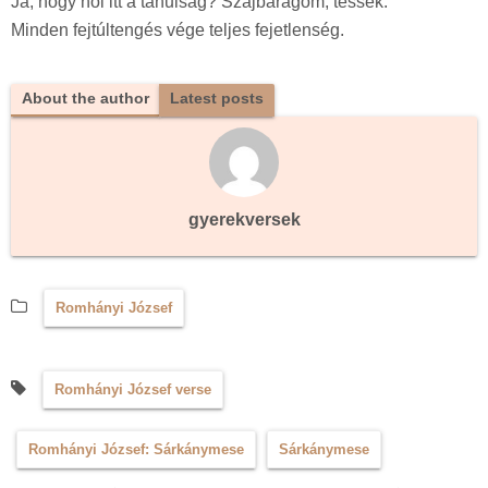
Ja, hogy hol itt a tanulság? Szájbarágom, tessék:
Minden fejtúltengés vége teljes fejetlenség.
About the author
Latest posts
gyerekversek
Romhányi József
Romhányi József verse
Romhányi József: Sárkánymese
Sárkánymese