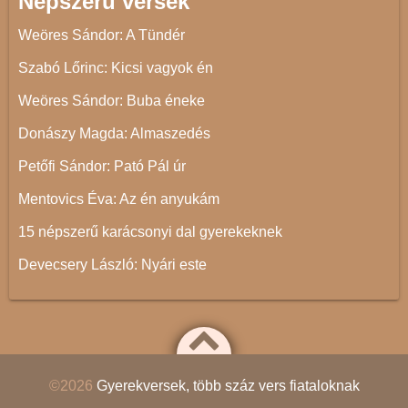
Népszerű versek
Weöres Sándor: A Tündér
Szabó Lőrinc: Kicsi vagyok én
Weöres Sándor: Buba éneke
Donászy Magda: Almaszedés
Petőfi Sándor: Pató Pál úr
Mentovics Éva: Az én anyukám
15 népszerű karácsonyi dal gyerekeknek
Devecsery László: Nyári este
©2026
Gyerekversek, több száz vers fiataloknak