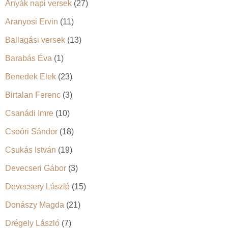
Anyák napi versek
(27)
Aranyosi Ervin
(11)
Ballagási versek
(13)
Barabás Éva
(1)
Benedek Elek
(23)
Birtalan Ferenc
(3)
Csanádi Imre
(10)
Csoóri Sándor
(18)
Csukás István
(19)
Devecseri Gábor
(3)
Devecsery László
(15)
Donászy Magda
(21)
Drégely László
(7)