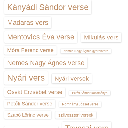
Kányádi Sándor verse
Madaras vers
Mentovics Éva verse
Mikulás vers
Móra Ferenc verse
Nemes Nagy Ágnes gyerekvers
Nemes Nagy Ágnes verse
Nyári vers
Nyári versek
Osvát Erzsébet verse
Petőfi Sándor költeménye
Petőfi Sándor verse
Romhányi József verse
Szabó Lőrinc verse
szilveszteri versek