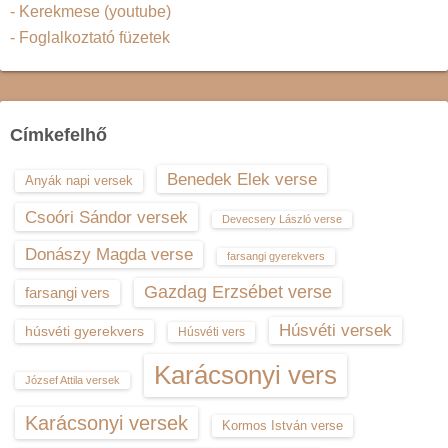
- Kerekmese (youtube)
- Foglalkoztató füzetek
Címkefelhő
Benedek Elek verse
Anyák napi versek
Csoóri Sándor versek
Devecsery László verse
Donászy Magda verse
farsangi gyerekvers
Gazdag Erzsébet verse
farsangi vers
Húsvéti versek
húsvéti gyerekvers
Húsvéti vers
Karácsonyi vers
József Attila versek
Karácsonyi versek
Kormos István verse