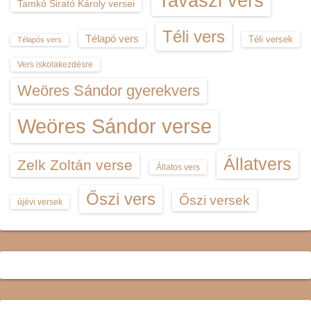
Tavaszi vers
Tamkó Sirató Károly versei
Téli vers
Télapó vers
Téli versek
Télapós vers
Vers iskolakezdésre
Weöres Sándor gyerekvers
Weöres Sándor verse
Állatvers
Zelk Zoltán verse
Állatos vers
Őszi vers
Őszi versek
újévi versek