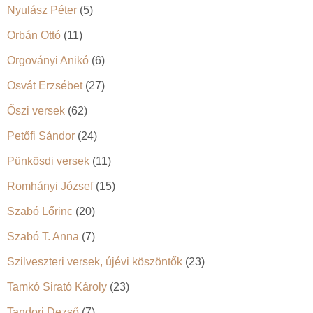
Nyulász Péter
(5)
Orbán Ottó
(11)
Orgoványi Anikó
(6)
Osvát Erzsébet
(27)
Őszi versek
(62)
Petőfi Sándor
(24)
Pünkösdi versek
(11)
Romhányi József
(15)
Szabó Lőrinc
(20)
Szabó T. Anna
(7)
Szilveszteri versek, újévi köszöntők
(23)
Tamkó Sirató Károly
(23)
Tandori Dezső
(7)