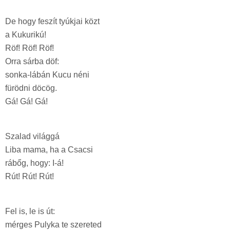
De hogy feszít tyúkjai közt
a Kukurikú!
Röf! Röf! Röf!
Orra sárba döf:
sonka-lábán Kucu néni
fürödni döcög.
Gá! Gá! Gá!
Szalad világgá
Liba mama, ha a Csacsi
rábőg, hogy: I-á!
Rút! Rút! Rút!
Fel is, le is út:
mérges Pulyka te szereted