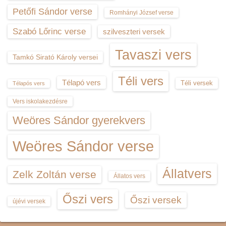
Petőfi Sándor verse
Romhányi József verse
Szabó Lőrinc verse
szilveszteri versek
Tavaszi vers
Tamkó Sirató Károly versei
Téli vers
Télapó vers
Téli versek
Télapós vers
Vers iskolakezdésre
Weöres Sándor gyerekvers
Weöres Sándor verse
Állatvers
Zelk Zoltán verse
Állatos vers
Őszi vers
Őszi versek
újévi versek