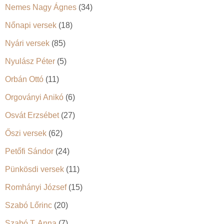
Nemes Nagy Ágnes
(34)
Nőnapi versek
(18)
Nyári versek
(85)
Nyulász Péter
(5)
Orbán Ottó
(11)
Orgoványi Anikó
(6)
Osvát Erzsébet
(27)
Őszi versek
(62)
Petőfi Sándor
(24)
Pünkösdi versek
(11)
Romhányi József
(15)
Szabó Lőrinc
(20)
Szabó T. Anna
(7)