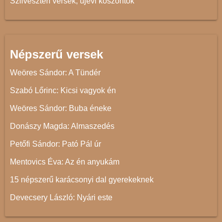
Szilveszteri versek, újévi köszöntők
Népszerű versek
Weöres Sándor: A Tündér
Szabó Lőrinc: Kicsi vagyok én
Weöres Sándor: Buba éneke
Donászy Magda: Almaszedés
Petőfi Sándor: Pató Pál úr
Mentovics Éva: Az én anyukám
15 népszerű karácsonyi dal gyerekeknek
Devecsery László: Nyári este