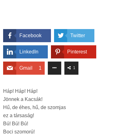
Facebook
Twitter
LinkedIn
Pinterest
Gmail
1
1
Háp! Háp! Háp!
Jönnek a Kacsák!
Hű, de éhes, hű, de szomjas
ez a társaság!
Bú! Bú! Bú!
Boci szomorú!