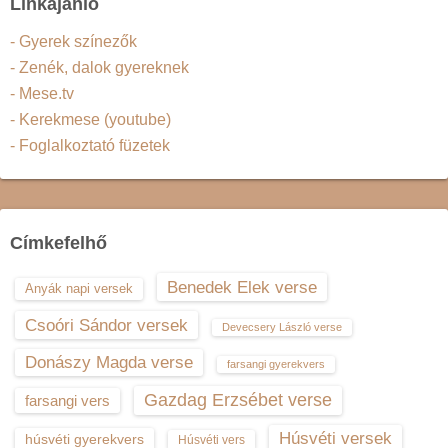
Linkajánló
- Gyerek színezők
- Zenék, dalok gyereknek
- Mese.tv
- Kerekmese (youtube)
- Foglalkoztató füzetek
Címkefelhő
Benedek Elek verse
Anyák napi versek
Csoóri Sándor versek
Devecsery László verse
Donászy Magda verse
farsangi gyerekvers
Gazdag Erzsébet verse
farsangi vers
Húsvéti versek
húsvéti gyerekvers
Húsvéti vers