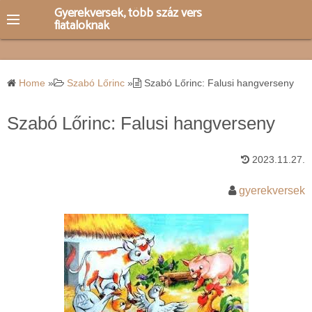
S
Gyerekversek, több száz vers
fiataloknak
k
i
p
t
Home
»
Szabó Lőrinc
»
Szabó Lőrinc: Falusi hangverseny
o
c
Szabó Lőrinc: Falusi hangverseny
o
n
2023.11.27.
t
e
gyerekversek
n
t