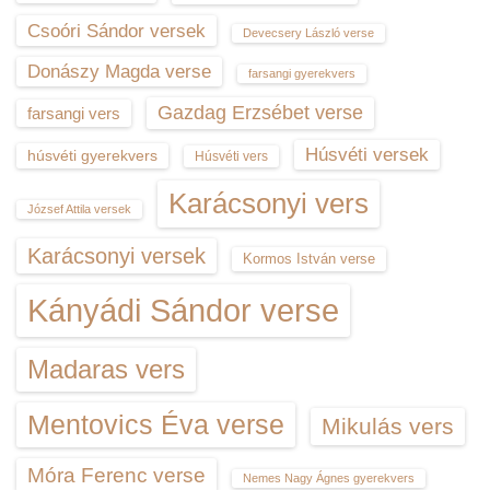
Csoóri Sándor versek
Devecsery László verse
Donászy Magda verse
farsangi gyerekvers
Gazdag Erzsébet verse
farsangi vers
Húsvéti versek
húsvéti gyerekvers
Húsvéti vers
Karácsonyi vers
József Attila versek
Karácsonyi versek
Kormos István verse
Kányádi Sándor verse
Madaras vers
Mentovics Éva verse
Mikulás vers
Móra Ferenc verse
Nemes Nagy Ágnes gyerekvers