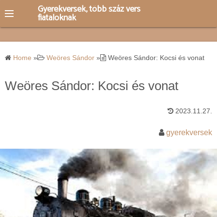
S
Gyerekversek, több száz vers
fiataloknak
k
i
p
t
Home
»
Weöres Sándor
»
Weöres Sándor: Kocsi és vonat
o
c
Weöres Sándor: Kocsi és vonat
o
n
2023.11.27.
t
e
gyerekversek
n
t