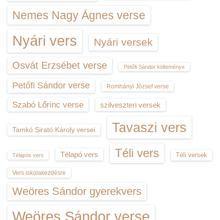
Nemes Nagy Ágnes verse
Nyári vers
Nyári versek
Osvát Erzsébet verse
Petőfi Sándor költeménye
Petőfi Sándor verse
Romhányi József verse
Szabó Lőrinc verse
szilveszteri versek
Tavaszi vers
Tamkó Sirató Károly versei
Téli vers
Télapó vers
Téli versek
Télapós vers
Vers iskolakezdésre
Weöres Sándor gyerekvers
Weöres Sándor verse