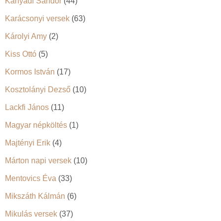
Kányádi Sándor
(44)
Karácsonyi versek
(63)
Károlyi Amy
(2)
Kiss Ottó
(5)
Kormos István
(17)
Kosztolányi Dezső
(10)
Lackfi János
(11)
Magyar népköltés
(1)
Majtényi Erik
(4)
Márton napi versek
(10)
Mentovics Éva
(33)
Mikszáth Kálmán
(6)
Mikulás versek
(37)