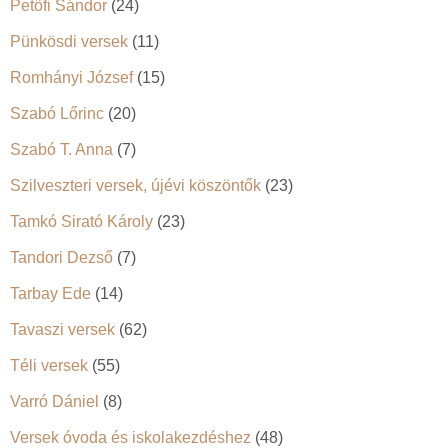
Petőfi Sándor
(24)
Pünkösdi versek
(11)
Romhányi József
(15)
Szabó Lőrinc
(20)
Szabó T. Anna
(7)
Szilveszteri versek, újévi köszöntők
(23)
Tamkó Sirató Károly
(23)
Tandori Dezső
(7)
Tarbay Ede
(14)
Tavaszi versek
(62)
Téli versek
(55)
Varró Dániel
(8)
Versek óvoda és iskolakezdéshez
(48)