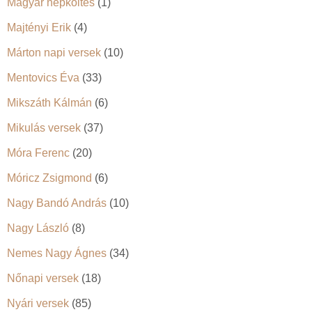
Magyar népköltés
(1)
Majtényi Erik
(4)
Márton napi versek
(10)
Mentovics Éva
(33)
Mikszáth Kálmán
(6)
Mikulás versek
(37)
Móra Ferenc
(20)
Móricz Zsigmond
(6)
Nagy Bandó András
(10)
Nagy László
(8)
Nemes Nagy Ágnes
(34)
Nőnapi versek
(18)
Nyári versek
(85)