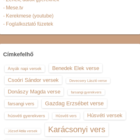
- Mese.tv
- Kerekmese (youtube)
- Foglalkoztató füzetek
Címkefelhő
Benedek Elek verse
Anyák napi versek
Csoóri Sándor versek
Devecsery László verse
Donászy Magda verse
farsangi gyerekvers
Gazdag Erzsébet verse
farsangi vers
Húsvéti versek
húsvéti gyerekvers
Húsvéti vers
Karácsonyi vers
József Attila versek