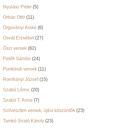
Nyulász Péter
(5)
Orbán Ottó
(11)
Orgoványi Anikó
(6)
Osvát Erzsébet
(27)
Őszi versek
(62)
Petőfi Sándor
(24)
Pünkösdi versek
(11)
Romhányi József
(15)
Szabó Lőrinc
(20)
Szabó T. Anna
(7)
Szilveszteri versek, újévi köszöntők
(23)
Tamkó Sirató Károly
(23)