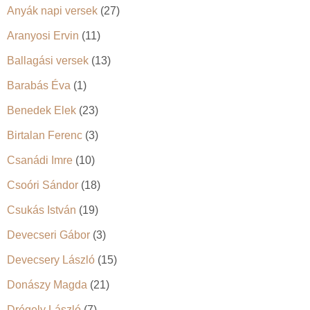
Anyák napi versek
(27)
Aranyosi Ervin
(11)
Ballagási versek
(13)
Barabás Éva
(1)
Benedek Elek
(23)
Birtalan Ferenc
(3)
Csanádi Imre
(10)
Csoóri Sándor
(18)
Csukás István
(19)
Devecseri Gábor
(3)
Devecsery László
(15)
Donászy Magda
(21)
Drégely László
(7)