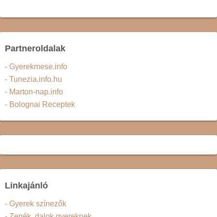
Partneroldalak
- Gyerekmese.info
- Tunezia.info.hu
- Marton-nap.info
- Bolognai Receptek
Linkajánló
- Gyerek színezők
- Zenék, dalok gyereknek