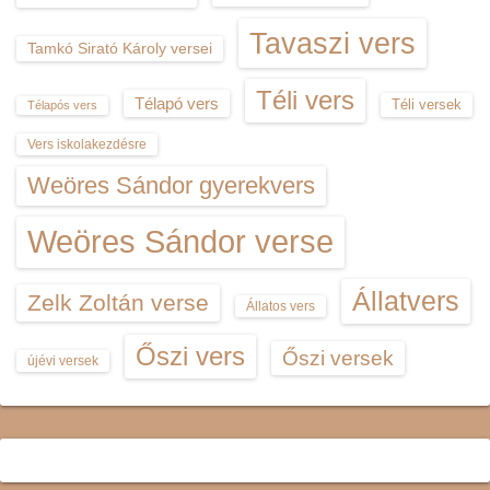
Tavaszi vers
Tamkó Sirató Károly versei
Téli vers
Télapó vers
Téli versek
Télapós vers
Vers iskolakezdésre
Weöres Sándor gyerekvers
Weöres Sándor verse
Állatvers
Zelk Zoltán verse
Állatos vers
Őszi vers
Őszi versek
újévi versek