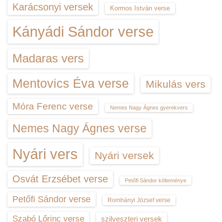
Karácsonyi versek
Kormos István verse
Kányádi Sándor verse
Madaras vers
Mentovics Éva verse
Mikulás vers
Móra Ferenc verse
Nemes Nagy Ágnes gyerekvers
Nemes Nagy Ágnes verse
Nyári vers
Nyári versek
Osvát Erzsébet verse
Petőfi Sándor költeménye
Petőfi Sándor verse
Romhányi József verse
Szabó Lőrinc verse
szilveszteri versek