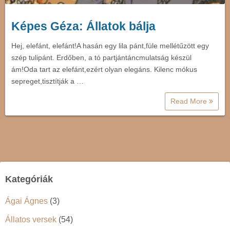
Képes Géza: Állatok bálja
Hej, elefánt, elefánt!A hasán egy lila pánt,füle mellétűzött egy
szép tulipánt. Erdőben, a tó partjántáncmulatság készül
ám!Oda tart az elefánt,ezért olyan elegáns. Kilenc mókus
sepreget,tisztítják a …
Read More
Kategóriák
Ágai Ágnes
(3)
Állatos versek
(54)