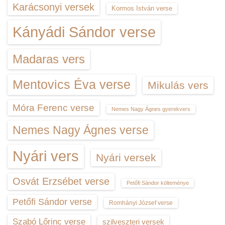
Karácsonyi versek
Kormos István verse
Kányádi Sándor verse
Madaras vers
Mentovics Éva verse
Mikulás vers
Móra Ferenc verse
Nemes Nagy Ágnes gyerekvers
Nemes Nagy Ágnes verse
Nyári vers
Nyári versek
Osvát Erzsébet verse
Petőfi Sándor költeménye
Petőfi Sándor verse
Romhányi József verse
Szabó Lőrinc verse
szilveszteri versek