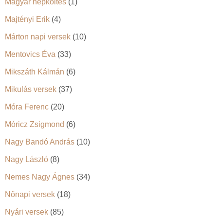
Magyar népköltés
(1)
Majtényi Erik
(4)
Márton napi versek
(10)
Mentovics Éva
(33)
Mikszáth Kálmán
(6)
Mikulás versek
(37)
Móra Ferenc
(20)
Móricz Zsigmond
(6)
Nagy Bandó András
(10)
Nagy László
(8)
Nemes Nagy Ágnes
(34)
Nőnapi versek
(18)
Nyári versek
(85)