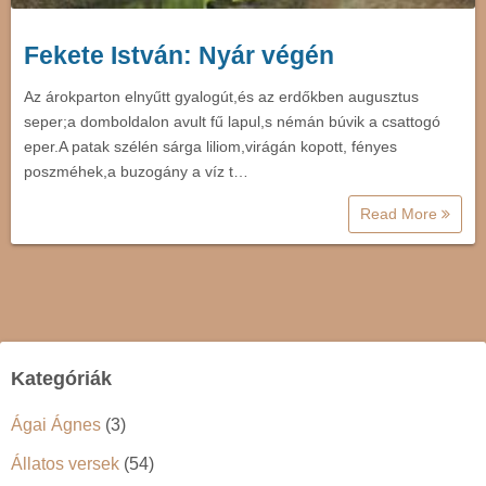
Fekete István: Nyár végén
Az árokparton elnyűtt gyalogút,és az erdőkben augusztus
seper;a domboldalon avult fű lapul,s némán búvik a csattogó
eper.A patak szélén sárga liliom,virágán kopott, fényes
poszméhek,a buzogány a víz t…
Read More
Kategóriák
Ágai Ágnes
(3)
Állatos versek
(54)