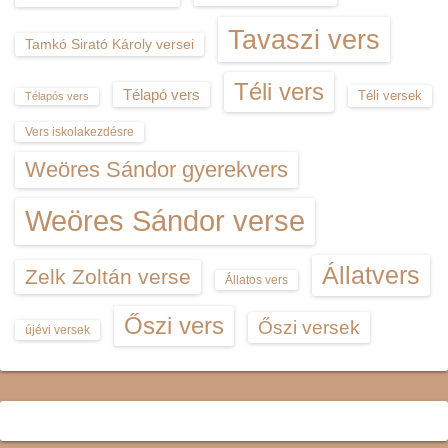
Tavaszi vers
Tamkó Sirató Károly versei
Téli vers
Télapó vers
Téli versek
Télapós vers
Vers iskolakezdésre
Weöres Sándor gyerekvers
Weöres Sándor verse
Állatvers
Zelk Zoltán verse
Állatos vers
Őszi vers
Őszi versek
újévi versek