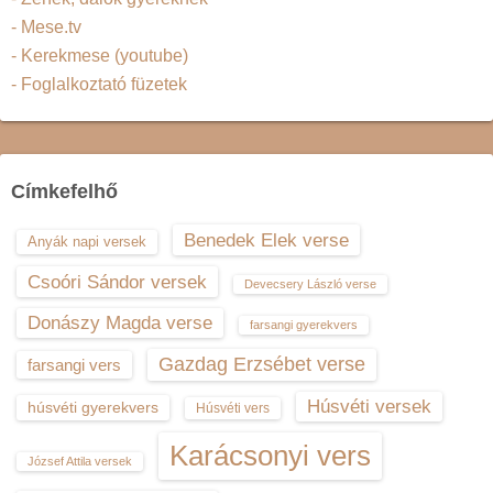
- Mese.tv
- Kerekmese (youtube)
- Foglalkoztató füzetek
Címkefelhő
Benedek Elek verse
Anyák napi versek
Csoóri Sándor versek
Devecsery László verse
Donászy Magda verse
farsangi gyerekvers
Gazdag Erzsébet verse
farsangi vers
Húsvéti versek
húsvéti gyerekvers
Húsvéti vers
Karácsonyi vers
József Attila versek