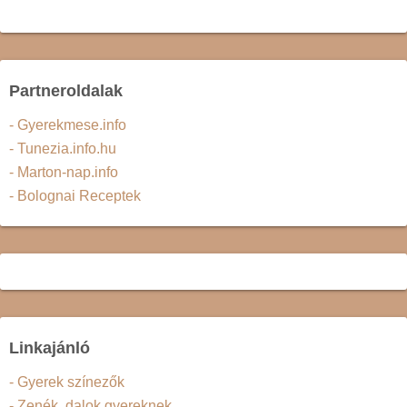
Partneroldalak
- Gyerekmese.info
- Tunezia.info.hu
- Marton-nap.info
- Bolognai Receptek
Linkajánló
- Gyerek színezők
- Zenék, dalok gyereknek