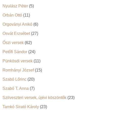
Nyulász Péter
(5)
Orbán Ottó
(11)
Orgoványi Anikó
(6)
Osvát Erzsébet
(27)
Őszi versek
(62)
Petőfi Sándor
(24)
Pünkösdi versek
(11)
Romhányi József
(15)
Szabó Lőrinc
(20)
Szabó T. Anna
(7)
Szilveszteri versek, újévi köszöntők
(23)
Tamkó Sirató Károly
(23)