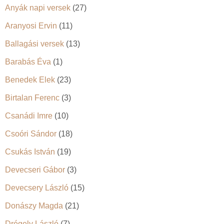
Anyák napi versek
(27)
Aranyosi Ervin
(11)
Ballagási versek
(13)
Barabás Éva
(1)
Benedek Elek
(23)
Birtalan Ferenc
(3)
Csanádi Imre
(10)
Csoóri Sándor
(18)
Csukás István
(19)
Devecseri Gábor
(3)
Devecsery László
(15)
Donászy Magda
(21)
Drégely László
(7)