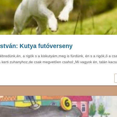
stván: Kutya futóverseny
ébredünk,én, a rigók s a kiskutyám,meg is fürdünk, én s a rigók,ő a csa
 kerti zuhanyhoz,de csak megvetően csahol:„Mi vagyok én, talán kac