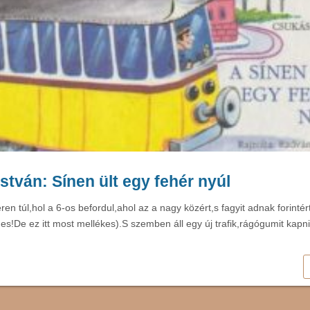
stván: Sínen ült egy fehér nyúl
ren túl,hol a 6-os befordul,ahol az a nagy közért,s fagyit adnak forintér
s!De ez itt most mellékes).S szemben áll egy új trafik,rágógumit kapni i