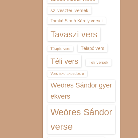
szilveszteri versek
Tamkó Sirató Károly versei
Tavaszi vers
Télapó vers
Télapós vers
Téli vers
Téli versek
Vers iskolakezdésre
Weöres Sándor gyer
ekvers
Weöres Sándor
verse