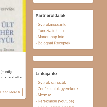
Partneroldalak
- Gyerekmese.info
- Tunezia.info.hu
- Marton-nap.info
- Bolognai Receptek
t(mindig
Linkajánló
tt,szóval ott a
- Gyerek színezők
- Zenék, dalok gyereknek
Read More
- Mese.tv
- Kerekmese (youtube)