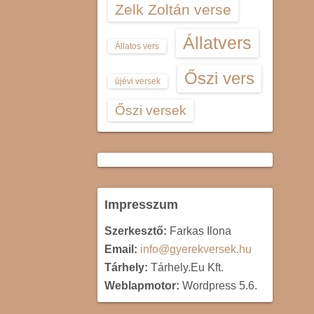
Zelk Zoltán verse
Állatvers
Állatos vers
Őszi vers
újévi versek
Őszi versek
Impresszum
Szerkesztő:
Farkas Ilona
Email:
info@gyerekversek.hu
Tárhely:
Tárhely.Eu Kft.
Weblapmotor:
Wordpress 5.6.