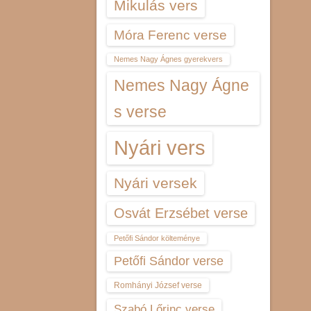
Mikulás vers
Móra Ferenc verse
Nemes Nagy Ágnes gyerekvers
Nemes Nagy Ágne
s verse
Nyári vers
Nyári versek
Osvát Erzsébet verse
Petőfi Sándor költeménye
Petőfi Sándor verse
Romhányi József verse
Szabó Lőrinc verse