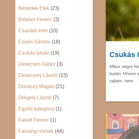
Benedek Elek
(23)
Birtalan Ferenc
(3)
Csanádi Imre
(10)
Csoóri Sándor
(18)
Csukás István
(19)
Csukás I
Devecseri Gábor
(3)
Mikor végre fel
bután. Hívom a
Devecsery László
(15)
rajtam, nem…
Donászy Magda
(21)
Drégely László
(7)
Egyéb kategória
(1)
Faludi Ferenc
(1)
Farsangi versek
(44)