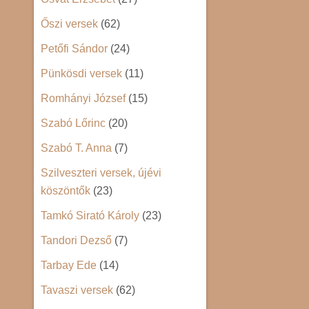
Őszi versek
(62)
Petőfi Sándor
(24)
Pünkösdi versek
(11)
Romhányi József
(15)
Szabó Lőrinc
(20)
Szabó T. Anna
(7)
Szilveszteri versek, újévi
köszöntők
(23)
Tamkó Sirató Károly
(23)
Tandori Dezső
(7)
Tarbay Ede
(14)
Tavaszi versek
(62)