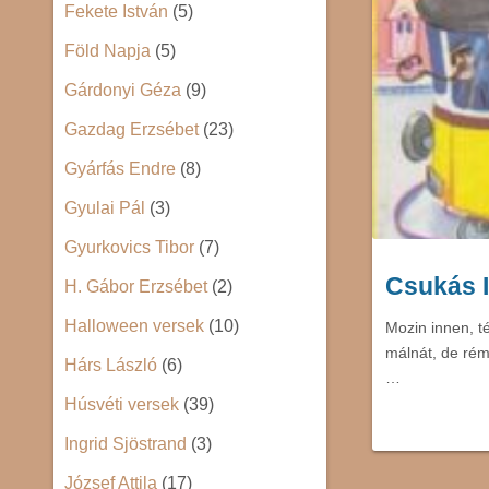
Fekete István
(5)
Föld Napja
(5)
Gárdonyi Géza
(9)
Gazdag Erzsébet
(23)
Gyárfás Endre
(8)
Gyulai Pál
(3)
Gyurkovics Tibor
(7)
Csukás I
H. Gábor Erzsébet
(2)
Halloween versek
(10)
Mozin innen, té
málnát, de réme
Hárs László
(6)
…
Húsvéti versek
(39)
Ingrid Sjöstrand
(3)
József Attila
(17)