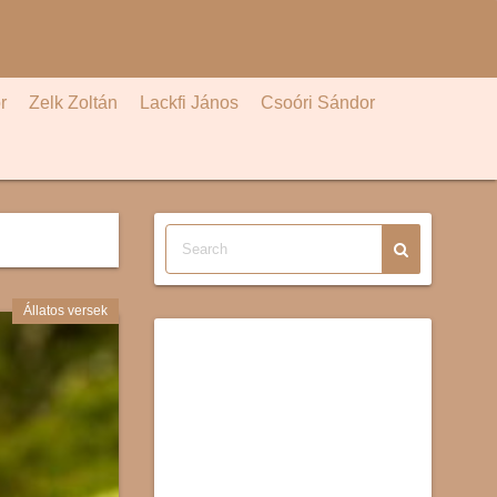
r
Zelk Zoltán
Lackfi János
Csoóri Sándor
Állatos versek