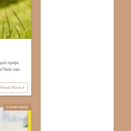
pot nyalja
sa?Szőr van
Read More
Csukás István