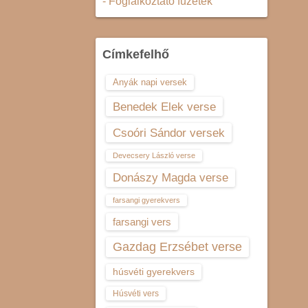
- Foglalkoztató füzetek
Címkefelhő
Anyák napi versek
Benedek Elek verse
Csoóri Sándor versek
Devecsery László verse
Donászy Magda verse
farsangi gyerekvers
farsangi vers
Gazdag Erzsébet verse
húsvéti gyerekvers
Húsvéti vers