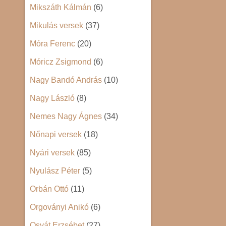
Mikszáth Kálmán
(6)
Mikulás versek
(37)
Móra Ferenc
(20)
Móricz Zsigmond
(6)
Nagy Bandó András
(10)
Nagy László
(8)
Nemes Nagy Ágnes
(34)
Nőnapi versek
(18)
Nyári versek
(85)
Nyulász Péter
(5)
Orbán Ottó
(11)
Orgoványi Anikó
(6)
Osvát Erzsébet
(27)