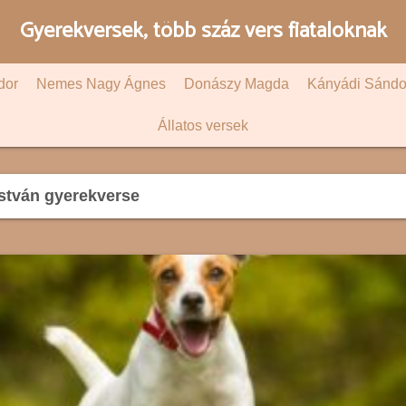
Gyerekversek, több száz vers fiataloknak
dor
Nemes Nagy Ágnes
Donászy Magda
Kányádi Sándo
Állatos versek
stván gyerekverse