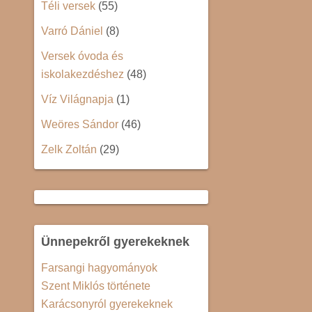
Téli versek
(55)
Varró Dániel
(8)
Versek óvoda és
iskolakezdéshez
(48)
Víz Világnapja
(1)
Weöres Sándor
(46)
Zelk Zoltán
(29)
Ünnepekről gyerekeknek
Farsangi hagyományok
Szent Miklós története
Karácsonyról gyerekeknek