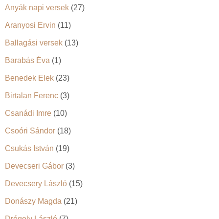
Anyák napi versek
(27)
Aranyosi Ervin
(11)
Ballagási versek
(13)
Barabás Éva
(1)
Benedek Elek
(23)
Birtalan Ferenc
(3)
Csanádi Imre
(10)
Csoóri Sándor
(18)
Csukás István
(19)
Devecseri Gábor
(3)
Devecsery László
(15)
Donászy Magda
(21)
Drégely László
(7)