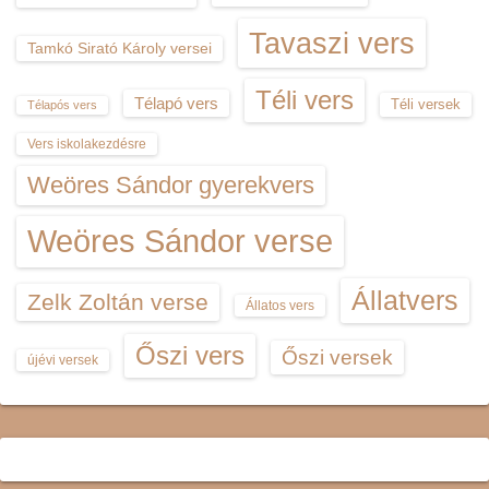
Tavaszi vers
Tamkó Sirató Károly versei
Téli vers
Télapó vers
Téli versek
Télapós vers
Vers iskolakezdésre
Weöres Sándor gyerekvers
Weöres Sándor verse
Állatvers
Zelk Zoltán verse
Állatos vers
Őszi vers
Őszi versek
újévi versek