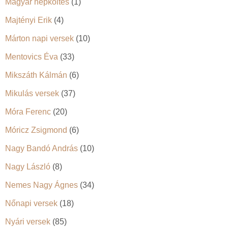
Magyar népköltés
(1)
Majtényi Erik
(4)
Márton napi versek
(10)
Mentovics Éva
(33)
Mikszáth Kálmán
(6)
Mikulás versek
(37)
Móra Ferenc
(20)
Móricz Zsigmond
(6)
Nagy Bandó András
(10)
Nagy László
(8)
Nemes Nagy Ágnes
(34)
Nőnapi versek
(18)
Nyári versek
(85)