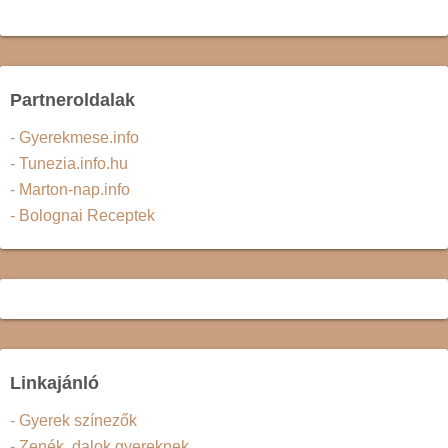
Partneroldalak
- Gyerekmese.info
- Tunezia.info.hu
- Marton-nap.info
- Bolognai Receptek
Linkajánló
- Gyerek színezők
- Zenék, dalok gyereknek