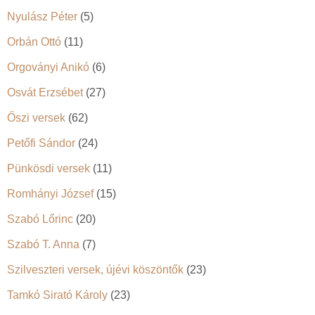
Nyulász Péter
(5)
Orbán Ottó
(11)
Orgoványi Anikó
(6)
Osvát Erzsébet
(27)
Őszi versek
(62)
Petőfi Sándor
(24)
Pünkösdi versek
(11)
Romhányi József
(15)
Szabó Lőrinc
(20)
Szabó T. Anna
(7)
Szilveszteri versek, újévi köszöntők
(23)
Tamkó Sirató Károly
(23)