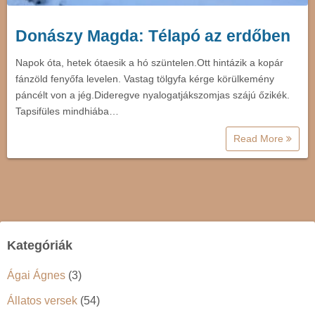
Donászy Magda: Télapó az erdőben
Napok óta, hetek ótaesik a hó szüntelen.Ott hintázik a kopár
fánzöld fenyőfa levelen. Vastag tölgyfa kérge körülkemény
páncélt von a jég.Dideregve nyalogatjákszomjas szájú őzikék.
Tapsifüles mindhiába…
Read More
Kategóriák
Ágai Ágnes
(3)
Állatos versek
(54)