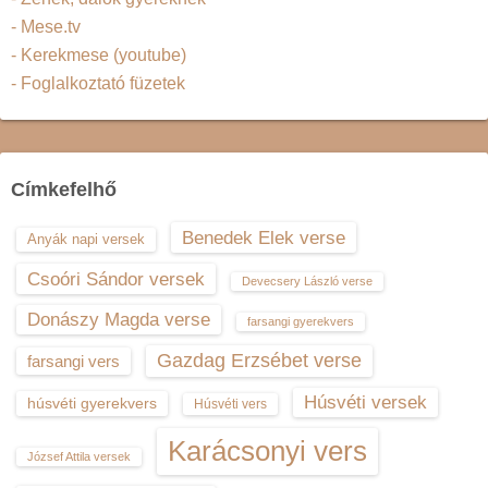
- Mese.tv
- Kerekmese (youtube)
- Foglalkoztató füzetek
Címkefelhő
Benedek Elek verse
Anyák napi versek
Csoóri Sándor versek
Devecsery László verse
Donászy Magda verse
farsangi gyerekvers
Gazdag Erzsébet verse
farsangi vers
Húsvéti versek
húsvéti gyerekvers
Húsvéti vers
Karácsonyi vers
József Attila versek