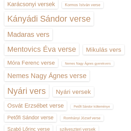
Karácsonyi versek
Kormos István verse
Kányádi Sándor verse
Madaras vers
Mentovics Éva verse
Mikulás vers
Móra Ferenc verse
Nemes Nagy Ágnes gyerekvers
Nemes Nagy Ágnes verse
Nyári vers
Nyári versek
Osvát Erzsébet verse
Petőfi Sándor költeménye
Petőfi Sándor verse
Romhányi József verse
Szabó Lőrinc verse
szilveszteri versek