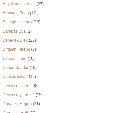
Anyák napi versek
(27)
Aranyosi Ervin
(11)
Ballagási versek
(13)
Barabás Éva
(1)
Benedek Elek
(23)
Birtalan Ferenc
(3)
Csanádi Imre
(10)
Csoóri Sándor
(18)
Csukás István
(19)
Devecseri Gábor
(3)
Devecsery László
(15)
Donászy Magda
(21)
Drégely László
(7)