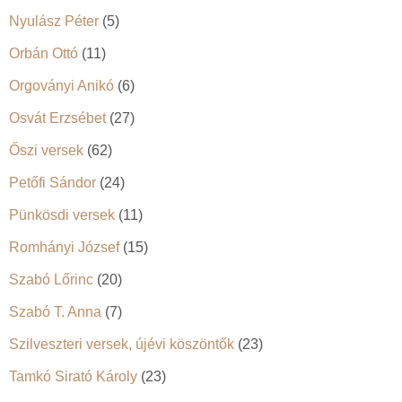
Nyulász Péter
(5)
Orbán Ottó
(11)
Orgoványi Anikó
(6)
Osvát Erzsébet
(27)
Őszi versek
(62)
Petőfi Sándor
(24)
Pünkösdi versek
(11)
Romhányi József
(15)
Szabó Lőrinc
(20)
Szabó T. Anna
(7)
Szilveszteri versek, újévi köszöntők
(23)
Tamkó Sirató Károly
(23)