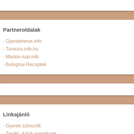
Partneroldalak
- Gyerekmese.info
- Tunezia.info.hu
- Marton-nap.info
- Bolognai Receptek
Linkajánló
- Gyerek színezők
- Zenék, dalok gyereknek