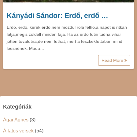
Kányádi Sándor: Erdő, erdő …
Erdő, erdő, kerek erdő,nem mozdul róla felhő,a napot is ritkán
látja,mégis zöldell minden fája. Ha az erdő futni tudna,vihar
jöttén tovafutna,de nem futhat, mert a fészkekfuttában mind
leesnének. Mada…
Read More
Kategóriák
Ágai Ágnes
(3)
Állatos versek
(54)