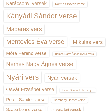
Karácsonyi versek
Kormos István verse
Kányádi Sándor verse
Madaras vers
Mentovics Éva verse
Mikulás vers
Móra Ferenc verse
Nemes Nagy Ágnes gyerekvers
Nemes Nagy Ágnes verse
Nyári vers
Nyári versek
Osvát Erzsébet verse
Petőfi Sándor költeménye
Petőfi Sándor verse
Romhányi József verse
Szabó Lőrinc verse
szilveszteri versek