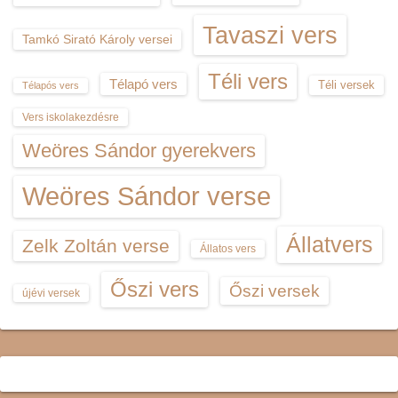
Tavaszi vers
Tamkó Sirató Károly versei
Téli vers
Télapó vers
Téli versek
Télapós vers
Vers iskolakezdésre
Weöres Sándor gyerekvers
Weöres Sándor verse
Állatvers
Zelk Zoltán verse
Állatos vers
Őszi vers
Őszi versek
újévi versek