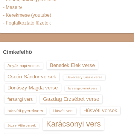
- Mese.tv
- Kerekmese (youtube)
- Foglalkoztató füzetek
Címkefelhő
Benedek Elek verse
Anyák napi versek
Csoóri Sándor versek
Devecsery László verse
Donászy Magda verse
farsangi gyerekvers
Gazdag Erzsébet verse
farsangi vers
Húsvéti versek
húsvéti gyerekvers
Húsvéti vers
Karácsonyi vers
József Attila versek