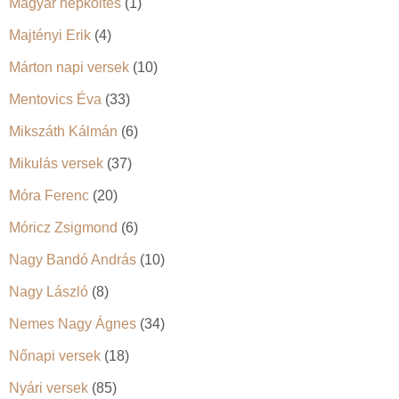
Magyar népköltés
(1)
Majtényi Erik
(4)
Márton napi versek
(10)
Mentovics Éva
(33)
Mikszáth Kálmán
(6)
Mikulás versek
(37)
Móra Ferenc
(20)
Móricz Zsigmond
(6)
Nagy Bandó András
(10)
Nagy László
(8)
Nemes Nagy Ágnes
(34)
Nőnapi versek
(18)
Nyári versek
(85)