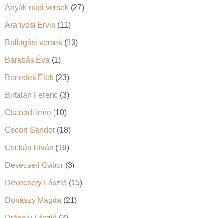
Anyák napi versek
(27)
Aranyosi Ervin
(11)
Ballagási versek
(13)
Barabás Éva
(1)
Benedek Elek
(23)
Birtalan Ferenc
(3)
Csanádi Imre
(10)
Csoóri Sándor
(18)
Csukás István
(19)
Devecseri Gábor
(3)
Devecsery László
(15)
Donászy Magda
(21)
Drégely László
(7)