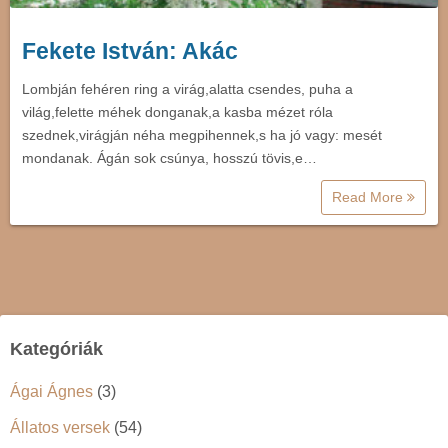
Fekete István: Akác
Lombján fehéren ring a virág,alatta csendes, puha a
világ,felette méhek donganak,a kasba mézet róla
szednek,virágján néha megpihennek,s ha jó vagy: mesét
mondanak. Ágán sok csúnya, hosszú tövis,e…
Read More
Kategóriák
Ágai Ágnes
(3)
Állatos versek
(54)