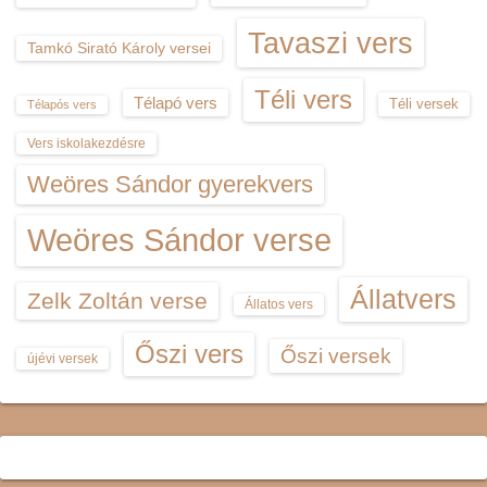
Tavaszi vers
Tamkó Sirató Károly versei
Téli vers
Télapó vers
Téli versek
Télapós vers
Vers iskolakezdésre
Weöres Sándor gyerekvers
Weöres Sándor verse
Állatvers
Zelk Zoltán verse
Állatos vers
Őszi vers
Őszi versek
újévi versek