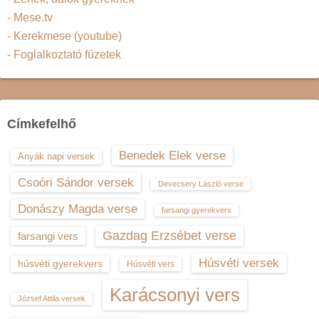
- Mese.tv
- Kerekmese (youtube)
- Foglalkoztató füzetek
Címkefelhő
Benedek Elek verse
Anyák napi versek
Csoóri Sándor versek
Devecsery László verse
Donászy Magda verse
farsangi gyerekvers
Gazdag Erzsébet verse
farsangi vers
Húsvéti versek
húsvéti gyerekvers
Húsvéti vers
Karácsonyi vers
József Attila versek