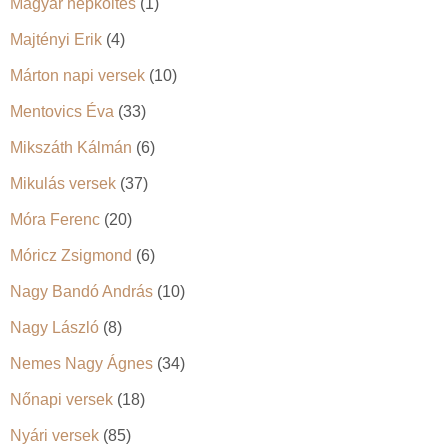
Magyar népköltés
(1)
Majtényi Erik
(4)
Márton napi versek
(10)
Mentovics Éva
(33)
Mikszáth Kálmán
(6)
Mikulás versek
(37)
Móra Ferenc
(20)
Móricz Zsigmond
(6)
Nagy Bandó András
(10)
Nagy László
(8)
Nemes Nagy Ágnes
(34)
Nőnapi versek
(18)
Nyári versek
(85)