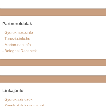
Partneroldalak
- Gyerekmese.info
- Tunezia.info.hu
- Marton-nap.info
- Bolognai Receptek
Linkajánló
- Gyerek színezők
- Zenék, dalok gyereknek