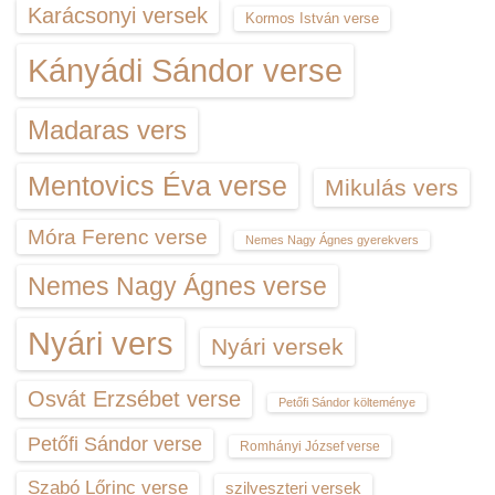
Karácsonyi versek
Kormos István verse
Kányádi Sándor verse
Madaras vers
Mentovics Éva verse
Mikulás vers
Móra Ferenc verse
Nemes Nagy Ágnes gyerekvers
Nemes Nagy Ágnes verse
Nyári vers
Nyári versek
Osvát Erzsébet verse
Petőfi Sándor költeménye
Petőfi Sándor verse
Romhányi József verse
Szabó Lőrinc verse
szilveszteri versek