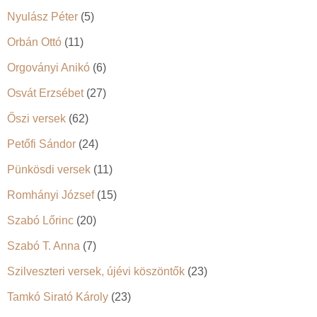
Nyulász Péter
(5)
Orbán Ottó
(11)
Orgoványi Anikó
(6)
Osvát Erzsébet
(27)
Őszi versek
(62)
Petőfi Sándor
(24)
Pünkösdi versek
(11)
Romhányi József
(15)
Szabó Lőrinc
(20)
Szabó T. Anna
(7)
Szilveszteri versek, újévi köszöntők
(23)
Tamkó Sirató Károly
(23)