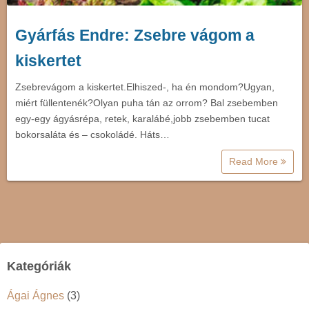
Gyárfás Endre: Zsebre vágom a
kiskertet
Zsebrevágom a kiskertet.Elhiszed-, ha én mondom?Ugyan,
miért füllentenék?Olyan puha tán az orrom? Bal zsebemben
egy-egy ágyásrépa, retek, karalábé,jobb zsebemben tucat
bokorsaláta és – csokoládé. Háts…
Read More
Kategóriák
Ágai Ágnes
(3)