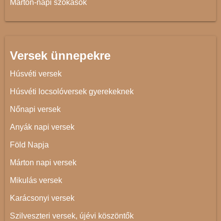
Márton-napi szokások
Versek ünnepekre
Húsvéti versek
Húsvéti locsolóversek gyerekeknek
Nőnapi versek
Anyák napi versek
Föld Napja
Márton napi versek
Mikulás versek
Karácsonyi versek
Szilveszteri versek, újévi köszöntők