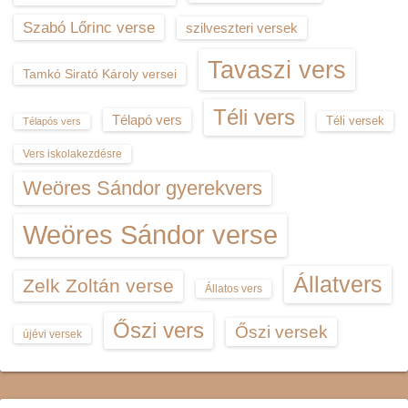
Szabó Lőrinc verse
szilveszteri versek
Tavaszi vers
Tamkó Sirató Károly versei
Téli vers
Télapó vers
Téli versek
Télapós vers
Vers iskolakezdésre
Weöres Sándor gyerekvers
Weöres Sándor verse
Állatvers
Zelk Zoltán verse
Állatos vers
Őszi vers
Őszi versek
újévi versek