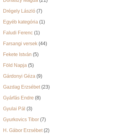
Donászy Magda
(21)
Drégely László
(7)
Egyéb kategória
(1)
Faludi Ferenc
(1)
Farsangi versek
(44)
Fekete István
(5)
Föld Napja
(5)
Gárdonyi Géza
(9)
Gazdag Erzsébet
(23)
Gyárfás Endre
(8)
Gyulai Pál
(3)
Gyurkovics Tibor
(7)
H. Gábor Erzsébet
(2)