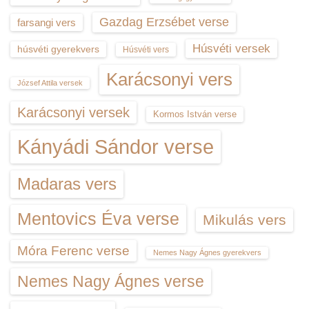
Gazdag Erzsébet verse
farsangi vers
Húsvéti versek
húsvéti gyerekvers
Húsvéti vers
Karácsonyi vers
József Attila versek
Karácsonyi versek
Kormos István verse
Kányádi Sándor verse
Madaras vers
Mentovics Éva verse
Mikulás vers
Móra Ferenc verse
Nemes Nagy Ágnes gyerekvers
Nemes Nagy Ágnes verse