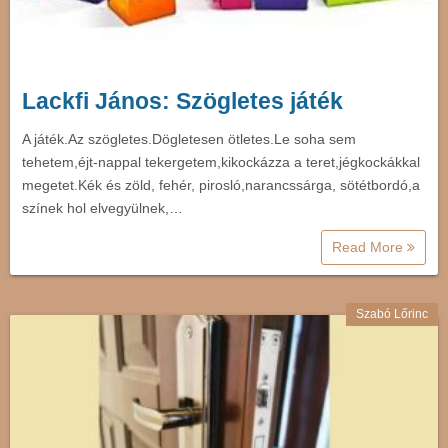
Lackfi János: Szögletes játék
A játék.Az szögletes.Dögletesen ötletes.Le soha sem
tehetem,éjt-nappal tekergetem,kikockázza a teret,jégkockákkal
megetet.Kék és zöld, fehér, pirosló,narancssárga, sötétbordó,a
színek hol elvegyülnek,…
Read More
Szabó Lőrinc