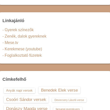
Linkajánló
- Gyerek színezők
- Zenék, dalok gyereknek
- Mese.tv
- Kerekmese (youtube)
- Foglalkoztató füzetek
Címkefelhő
Benedek Elek verse
Anyák napi versek
Csoóri Sándor versek
Devecsery László verse
Donászy Magda verse
farsangi gyerekvers