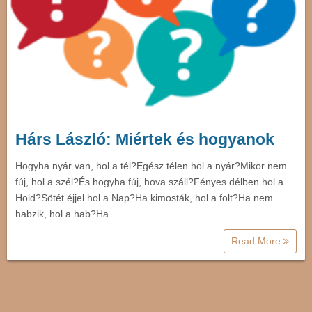
Hárs László: Miértek és hogyanok
Hogyha nyár van, hol a tél?Egész télen hol a nyár?Mikor nem
fúj, hol a szél?És hogyha fúj, hova száll?Fényes délben hol a
Hold?Sötét éjjel hol a Nap?Ha kimosták, hol a folt?Ha nem
habzik, hol a hab?Ha…
Read More