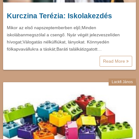
Kurczina Terézia: Iskolakezdés
Mikor az első napszeptemberben eljő;Minden
iskolábanmegszólal a csengő. Nyár végét jelezveszelíden
hívogat;Válogatás nélkülfiúkat, lányokat. Könnyedén
fölkapvavállukra a táskát;Baráti találkátizgatott…
Read More
Lackfi János