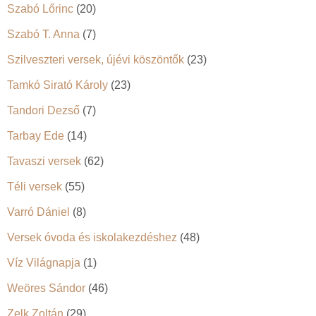
Szabó Lőrinc
(20)
Szabó T. Anna
(7)
Szilveszteri versek, újévi köszöntők
(23)
Tamkó Sirató Károly
(23)
Tandori Dezső
(7)
Tarbay Ede
(14)
Tavaszi versek
(62)
Téli versek
(55)
Varró Dániel
(8)
Versek óvoda és iskolakezdéshez
(48)
Víz Világnapja
(1)
Weöres Sándor
(46)
Zelk Zoltán
(29)