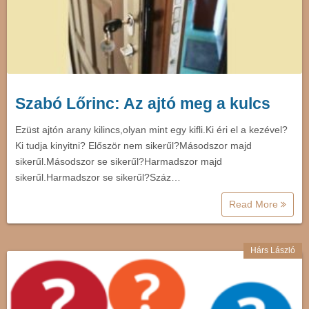
Szabó Lőrinc: Az ajtó meg a kulcs
Ezüst ajtón arany kilincs,olyan mint egy kifli.Ki éri el a kezével?
Ki tudja kinyitni? Először nem sikerűl?Másodszor majd
sikerűl.Másodszor se sikerűl?Harmadszor majd
sikerűl.Harmadszor se sikerűl?Száz…
Read More
Hárs László