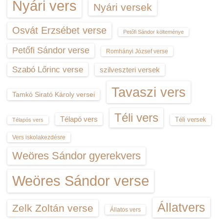
Nyári vers
Nyári versek
Osvát Erzsébet verse
Petőfi Sándor költeménye
Petőfi Sándor verse
Romhányi József verse
Szabó Lőrinc verse
szilveszteri versek
Tavaszi vers
Tamkó Sirató Károly versei
Téli vers
Télapó vers
Téli versek
Télapós vers
Vers iskolakezdésre
Weöres Sándor gyerekvers
Weöres Sándor verse
Állatvers
Zelk Zoltán verse
Állatos vers