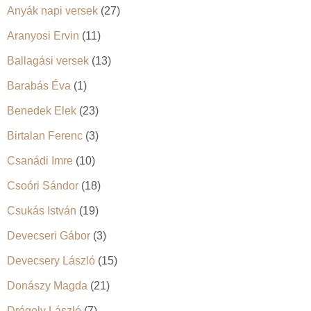
Anyák napi versek
(27)
Aranyosi Ervin
(11)
Ballagási versek
(13)
Barabás Éva
(1)
Benedek Elek
(23)
Birtalan Ferenc
(3)
Csanádi Imre
(10)
Csoóri Sándor
(18)
Csukás István
(19)
Devecseri Gábor
(3)
Devecsery László
(15)
Donászy Magda
(21)
Drégely László
(7)