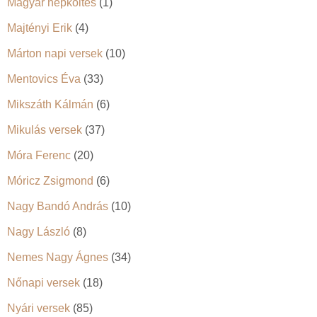
Magyar népköltés
(1)
Majtényi Erik
(4)
Márton napi versek
(10)
Mentovics Éva
(33)
Mikszáth Kálmán
(6)
Mikulás versek
(37)
Móra Ferenc
(20)
Móricz Zsigmond
(6)
Nagy Bandó András
(10)
Nagy László
(8)
Nemes Nagy Ágnes
(34)
Nőnapi versek
(18)
Nyári versek
(85)