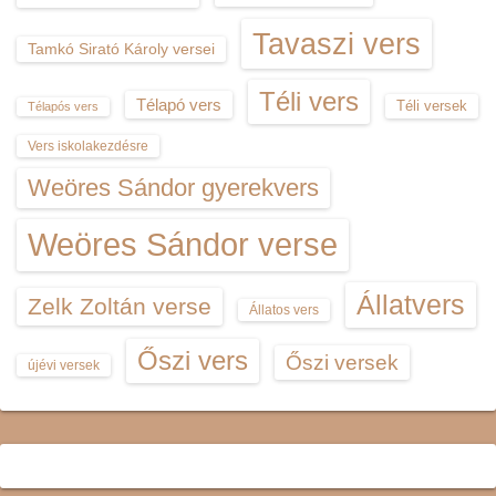
Tavaszi vers
Tamkó Sirató Károly versei
Téli vers
Télapó vers
Téli versek
Télapós vers
Vers iskolakezdésre
Weöres Sándor gyerekvers
Weöres Sándor verse
Állatvers
Zelk Zoltán verse
Állatos vers
Őszi vers
Őszi versek
újévi versek