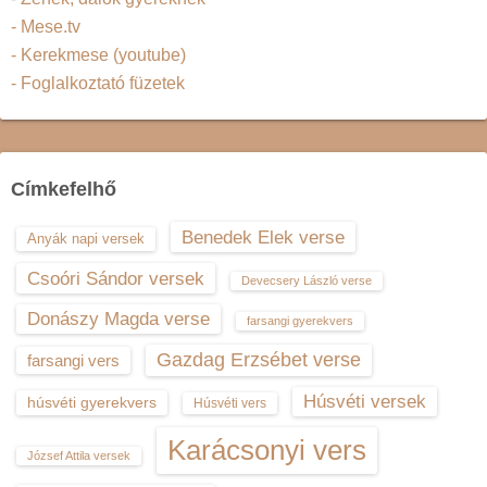
- Mese.tv
- Kerekmese (youtube)
- Foglalkoztató füzetek
Címkefelhő
Benedek Elek verse
Anyák napi versek
Csoóri Sándor versek
Devecsery László verse
Donászy Magda verse
farsangi gyerekvers
Gazdag Erzsébet verse
farsangi vers
Húsvéti versek
húsvéti gyerekvers
Húsvéti vers
Karácsonyi vers
József Attila versek