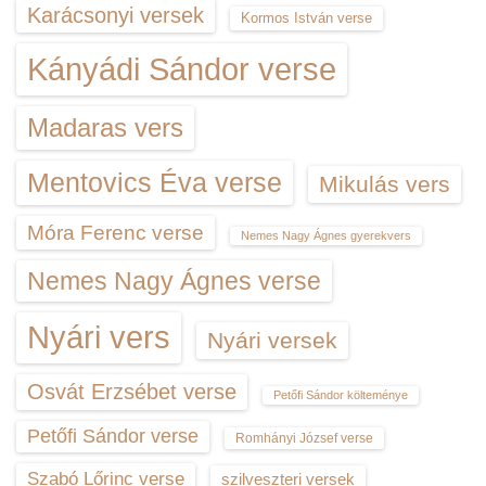
Karácsonyi versek
Kormos István verse
Kányádi Sándor verse
Madaras vers
Mentovics Éva verse
Mikulás vers
Móra Ferenc verse
Nemes Nagy Ágnes gyerekvers
Nemes Nagy Ágnes verse
Nyári vers
Nyári versek
Osvát Erzsébet verse
Petőfi Sándor költeménye
Petőfi Sándor verse
Romhányi József verse
Szabó Lőrinc verse
szilveszteri versek