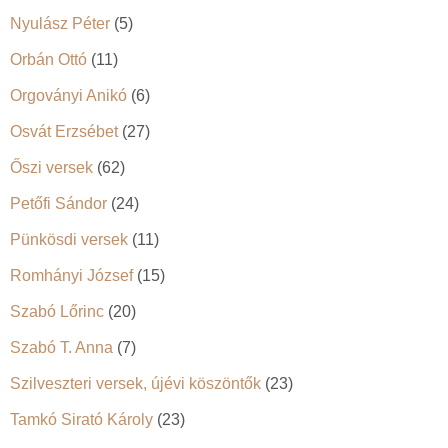
Nyulász Péter
(5)
Orbán Ottó
(11)
Orgoványi Anikó
(6)
Osvát Erzsébet
(27)
Őszi versek
(62)
Petőfi Sándor
(24)
Pünkösdi versek
(11)
Romhányi József
(15)
Szabó Lőrinc
(20)
Szabó T. Anna
(7)
Szilveszteri versek, újévi köszöntők
(23)
Tamkó Sirató Károly
(23)