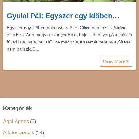
Gyulai Pál: Egyszer egy időben…
Egyszer egy időben,bakonyi erdőbenGilice nem alszik,Sírása
elhallszik.Oda megy a szúnyogHaja, haja! - dunnyog,A tücsök is
fújja:Haja, haja, hujja!Gilice megunja,A szemét behunyja,Sírása
nem hallszik,C…
Read More
Kategóriák
Ágai Ágnes
(3)
Állatos versek
(54)