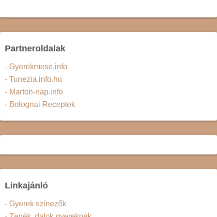
Partneroldalak
- Gyerekmese.info
- Tunezia.info.hu
- Marton-nap.info
- Bolognai Receptek
Linkajánló
- Gyerek színezők
- Zenék, dalok gyereknek