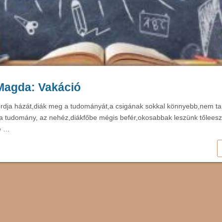
Magda: Vakáció
rdja házát,diák meg a tudományát,a csigának sokkal könnyebb,nem ta
a tudomány, az nehéz,diákfőbe mégis befér,okosabbak leszünk tőleesz
e …