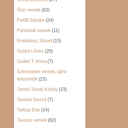
Őszi versek
(62)
Petőfi Sándor
(24)
Pünkösdi versek
(11)
Romhányi József
(15)
Szabó Lőrinc
(20)
Szabó T. Anna
(7)
Szilveszteri versek, újévi
köszöntők
(23)
Tamkó Sirató Károly
(23)
Tandori Dezső
(7)
Tarbay Ede
(14)
Tavaszi versek
(62)