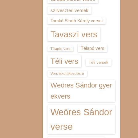
szilveszteri versek
Tamkó Sirató Károly versei
Tavaszi vers
Télapó vers
Télapós vers
Téli vers
Téli versek
Vers iskolakezdésre
Weöres Sándor gyer
ekvers
Weöres Sándor
verse