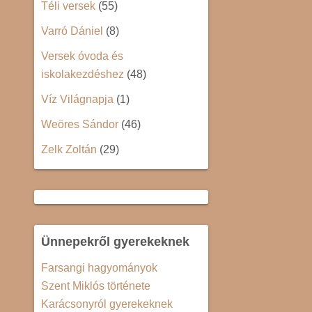
Téli versek
(55)
Varró Dániel
(8)
Versek óvoda és
iskolakezdéshez
(48)
Víz Világnapja
(1)
Weöres Sándor
(46)
Zelk Zoltán
(29)
Ünnepekről gyerekeknek
Farsangi hagyományok
Szent Miklós története
Karácsonyról gyerekeknek