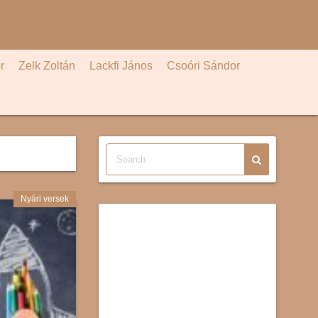
r
Zelk Zoltán
Lackfi János
Csoóri Sándor
Nyári versek