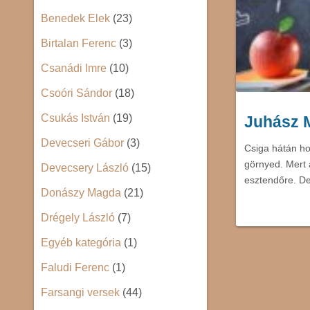
Benedek Elek
(23)
Birtalan Ferenc
(3)
Csanádi Imre
(10)
Csoóri Sándor
(18)
Csukás István
(19)
Juhász 
Devecseri Gábor
(3)
Csiga hátán ho
görnyed. Mert 
Devecsery László
(15)
esztendőre. D
Donászy Magda
(21)
Drégely László
(7)
Egyéb kategória
(1)
Faludi Ferenc
(1)
Farsangi versek
(44)