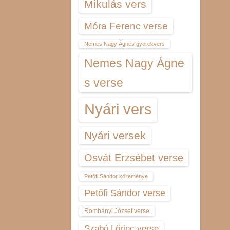
Mikulás vers
Móra Ferenc verse
Nemes Nagy Ágnes gyerekvers
Nemes Nagy Ágne
s verse
Nyári vers
Nyári versek
Osvát Erzsébet verse
Petőfi Sándor költeménye
Petőfi Sándor verse
Romhányi József verse
Szabó Lőrinc verse