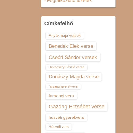
- Foglalkoztató füzetek
Címkefelhő
Anyák napi versek
Benedek Elek verse
Csoóri Sándor versek
Devecsery László verse
Donászy Magda verse
farsangi gyerekvers
farsangi vers
Gazdag Erzsébet verse
húsvéti gyerekvers
Húsvéti vers