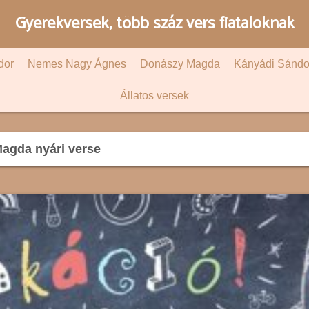
Gyerekversek, több száz vers fiataloknak
dor
Nemes Nagy Ágnes
Donászy Magda
Kányádi Sándo
Állatos versek
agda nyári verse