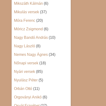
Mikszáth Kálmán
(6)
Mikulás versek
(37)
Móra Ferenc
(20)
Móricz Zsigmond
(6)
Nagy Bandó András
(10)
Nagy László
(8)
Nemes Nagy Ágnes
(34)
Nőnapi versek
(18)
Nyári versek
(85)
Nyulász Péter
(5)
Orbán Ottó
(11)
Orgoványi Anikó
(6)
Osvát Erzsébet
(27)