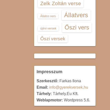
Zelk Zoltán verse
Állatvers
Állatos vers
Őszi vers
újévi versek
Őszi versek
Impresszum
Szerkesztő:
Farkas Ilona
Email:
info@gyerekversek.hu
Tárhely:
Tárhely.Eu Kft.
Weblapmotor:
Wordpress 5.6.