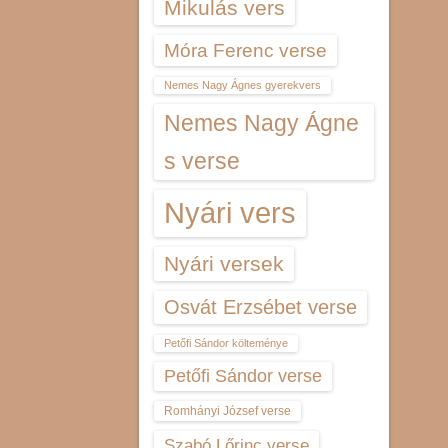
Mikulás vers
Móra Ferenc verse
Nemes Nagy Ágnes gyerekvers
Nemes Nagy Ágne
s verse
Nyári vers
Nyári versek
Osvát Erzsébet verse
Petőfi Sándor költeménye
Petőfi Sándor verse
Romhányi József verse
Szabó Lőrinc verse