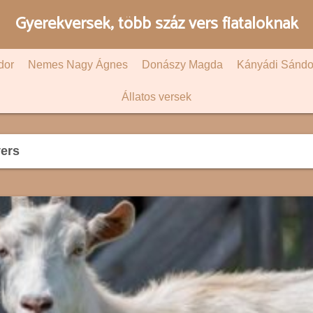
Gyerekversek, több száz vers fiataloknak
dor
Nemes Nagy Ágnes
Donászy Magda
Kányádi Sándo
Állatos versek
ers