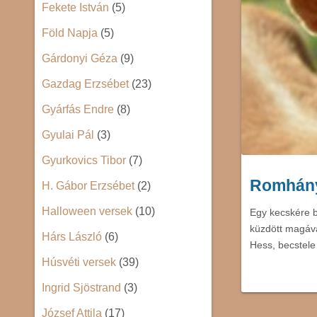
Fekete István
(5)
Föld Napja
(5)
Gárdonyi Géza
(9)
Gazdag Erzsébet
(23)
Gyárfás Endre
(8)
Gyulai Pál
(3)
Gyurkovics Tibor
(7)
Romhány
H. Gábor Erzsébet
(2)
Halloween versek
(10)
Egy kecskére b
küzdött magáva
Hárs László
(6)
Hess, becstel
Húsvéti versek
(39)
Ingrid Sjöstrand
(3)
József Attila
(17)