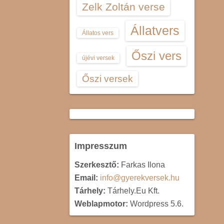
Zelk Zoltán verse
Állatvers
Állatos vers
Őszi vers
újévi versek
Őszi versek
Impresszum
Szerkesztő:
Farkas Ilona
Email:
info@gyerekversek.hu
Tárhely:
Tárhely.Eu Kft.
Weblapmotor:
Wordpress 5.6.