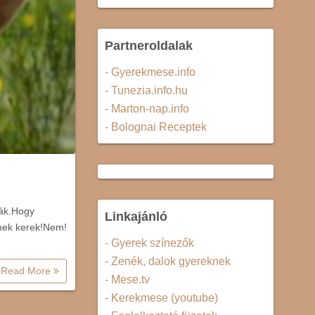
Partneroldalak
- Gyerekmese.info
- Tunezia.info.hu
- Marton-nap.info
- Bolognai Receptek
zák.Hogy
Linkajánló
emek kerek!Nem!
- Gyerek színezők
- Zenék, dalok gyereknek
Read More
- Mese.tv
- Kerekmese (youtube)