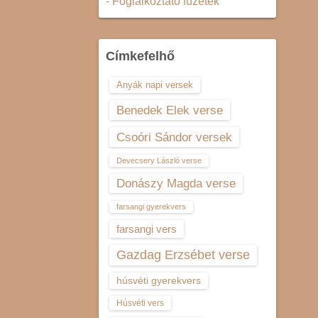
- Foglalkoztató füzetek
Címkefelhő
Anyák napi versek
Benedek Elek verse
Csoóri Sándor versek
Devecsery László verse
Donászy Magda verse
farsangi gyerekvers
farsangi vers
Gazdag Erzsébet verse
húsvéti gyerekvers
Húsvéti vers