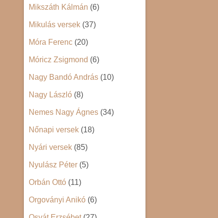
Mikszáth Kálmán
(6)
Mikulás versek
(37)
Móra Ferenc
(20)
Móricz Zsigmond
(6)
Nagy Bandó András
(10)
Nagy László
(8)
Nemes Nagy Ágnes
(34)
Nőnapi versek
(18)
Nyári versek
(85)
Nyulász Péter
(5)
Orbán Ottó
(11)
Orgoványi Anikó
(6)
Osvát Erzsébet
(27)