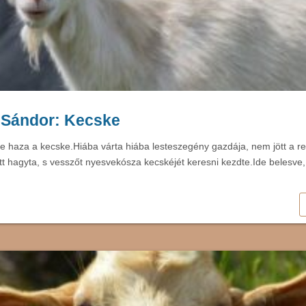
 Sándor: Kecske
te haza a kecske.Hiába várta hiába lesteszegény gazdája, nem jött a re
tt hagyta, s vesszőt nyesvekósza kecskéjét keresni kezdte.Ide belesve, 