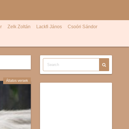
r
Zelk Zoltán
Lackfi János
Csoóri Sándor
Állatos versek