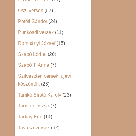
Őszi versek
(62)
Petőfi Sándor
(24)
Pünkösdi versek
(11)
Romhányi József
(15)
Szabó Lőrinc
(20)
Szabó T. Anna
(7)
Szilveszteri versek, újévi
köszöntők
(23)
Tamkó Sirató Károly
(23)
Tandori Dezső
(7)
Tarbay Ede
(14)
Tavaszi versek
(62)