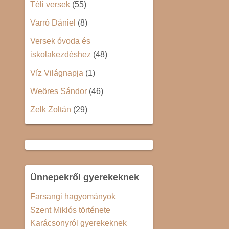
Téli versek
(55)
Varró Dániel
(8)
Versek óvoda és
iskolakezdéshez
(48)
Víz Világnapja
(1)
Weöres Sándor
(46)
Zelk Zoltán
(29)
Ünnepekről gyerekeknek
Farsangi hagyományok
Szent Miklós története
Karácsonyról gyerekeknek