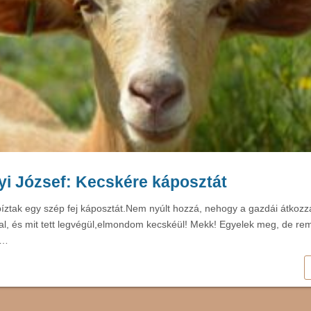
i József: Kecskére káposztát
íztak egy szép fej káposztát.Nem nyúlt hozzá, nehogy a gazdái átkoz
l, és mit tett legvégül,elmondom kecskéül! Mekk! Egyelek meg, de r
e…