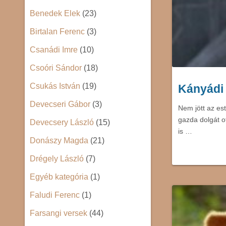
Benedek Elek
(23)
Birtalan Ferenc
(3)
Csanádi Imre
(10)
Csoóri Sándor
(18)
Csukás István
(19)
Kányádi
Devecseri Gábor
(3)
Nem jött az es
gazda dolgát o
Devecsery László
(15)
is …
Donászy Magda
(21)
Drégely László
(7)
Egyéb kategória
(1)
Faludi Ferenc
(1)
Farsangi versek
(44)