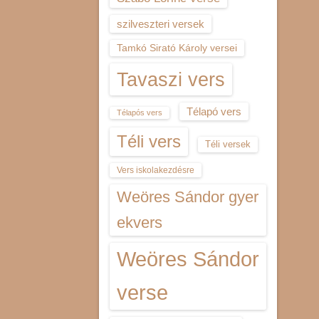
szilveszteri versek
Tamkó Sirató Károly versei
Tavaszi vers
Télapó vers
Télapós vers
Téli vers
Téli versek
Vers iskolakezdésre
Weöres Sándor gyer
ekvers
Weöres Sándor
verse