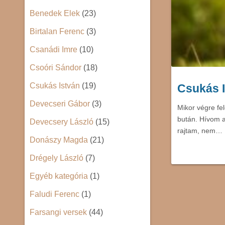
Benedek Elek
(23)
Birtalan Ferenc
(3)
Csanádi Imre
(10)
Csoóri Sándor
(18)
Csukás István
(19)
Csukás I
Devecseri Gábor
(3)
Mikor végre fel
bután. Hívom a
Devecsery László
(15)
rajtam, nem…
Donászy Magda
(21)
Drégely László
(7)
Egyéb kategória
(1)
Faludi Ferenc
(1)
Farsangi versek
(44)