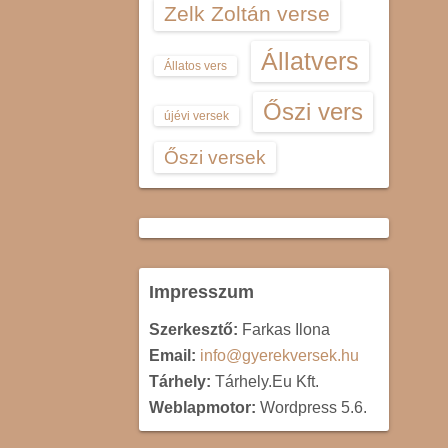
Zelk Zoltán verse
Állatvers
Állatos vers
Őszi vers
újévi versek
Őszi versek
Impresszum
Szerkesztő:
Farkas Ilona
Email:
info@gyerekversek.hu
Tárhely:
Tárhely.Eu Kft.
Weblapmotor:
Wordpress 5.6.