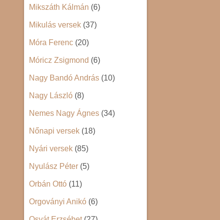
Mikszáth Kálmán
(6)
Mikulás versek
(37)
Móra Ferenc
(20)
Móricz Zsigmond
(6)
Nagy Bandó András
(10)
Nagy László
(8)
Nemes Nagy Ágnes
(34)
Nőnapi versek
(18)
Nyári versek
(85)
Nyulász Péter
(5)
Orbán Ottó
(11)
Orgoványi Anikó
(6)
Osvát Erzsébet
(27)