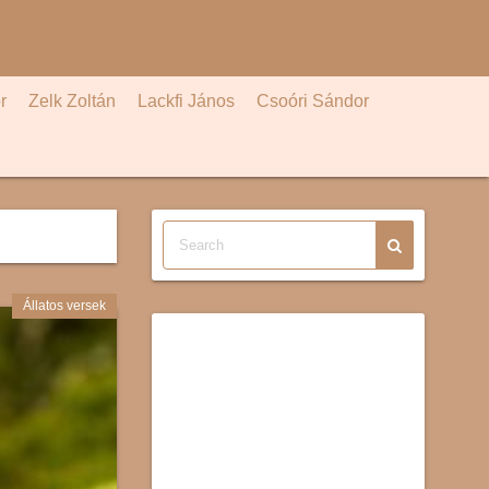
r
Zelk Zoltán
Lackfi János
Csoóri Sándor
Állatos versek