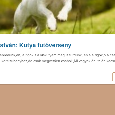
stván: Kutya futóverseny
ébredünk,én, a rigók s a kiskutyám,meg is fürdünk, én s a rigók,ő a csa
 kerti zuhanyhoz,de csak megvetően csahol:„Mi vagyok én, talán kac