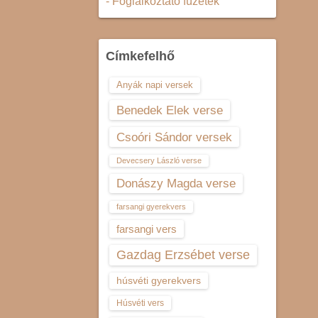
- Foglalkoztató füzetek
Címkefelhő
Anyák napi versek
Benedek Elek verse
Csoóri Sándor versek
Devecsery László verse
Donászy Magda verse
farsangi gyerekvers
farsangi vers
Gazdag Erzsébet verse
húsvéti gyerekvers
Húsvéti vers