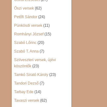
Őszi versek
(62)
Petőfi Sándor
(24)
Pünkösdi versek
(11)
Romhányi József
(15)
Szabó Lőrinc
(20)
Szabó T. Anna
(7)
Szilveszteri versek, újévi
köszöntők
(23)
Tamkó Sirató Károly
(23)
Tandori Dezső
(7)
Tarbay Ede
(14)
Tavaszi versek
(62)