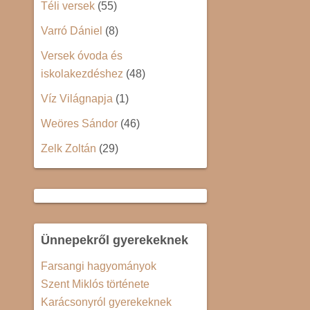
Téli versek
(55)
Varró Dániel
(8)
Versek óvoda és
iskolakezdéshez
(48)
Víz Világnapja
(1)
Weöres Sándor
(46)
Zelk Zoltán
(29)
Ünnepekről gyerekeknek
Farsangi hagyományok
Szent Miklós története
Karácsonyról gyerekeknek