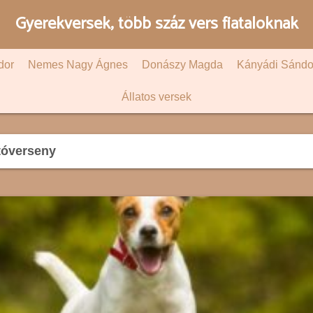
Gyerekversek, több száz vers fiataloknak
dor
Nemes Nagy Ágnes
Donászy Magda
Kányádi Sándo
Állatos versek
tóverseny