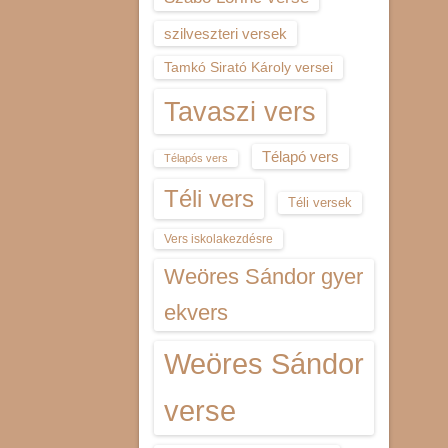
szilveszteri versek
Tamkó Sirató Károly versei
Tavaszi vers
Télapó vers
Télapós vers
Téli vers
Téli versek
Vers iskolakezdésre
Weöres Sándor gyer
ekvers
Weöres Sándor
verse