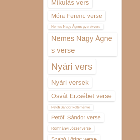
Mikulás vers
Móra Ferenc verse
Nemes Nagy Ágnes gyerekvers
Nemes Nagy Ágne
s verse
Nyári vers
Nyári versek
Osvát Erzsébet verse
Petőfi Sándor költeménye
Petőfi Sándor verse
Romhányi József verse
Szabó Lőrinc verse