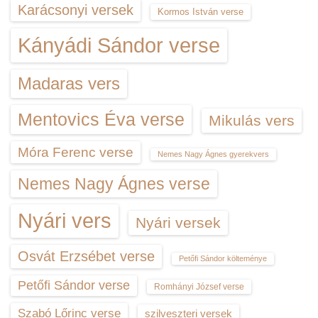
Karácsonyi versek
Kormos István verse
Kányádi Sándor verse
Madaras vers
Mentovics Éva verse
Mikulás vers
Móra Ferenc verse
Nemes Nagy Ágnes gyerekvers
Nemes Nagy Ágnes verse
Nyári vers
Nyári versek
Osvát Erzsébet verse
Petőfi Sándor költeménye
Petőfi Sándor verse
Romhányi József verse
Szabó Lőrinc verse
szilveszteri versek