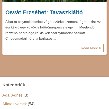
Osvát Erzsébet: Tavaszkiáltó
A barka selymekibomlott végre,szürke szemeaz égre tekint.Az
égi kékrőlegy kölyökfelhőörömrepesvefeléje int. Meglendül,
rezzena barka ága,rá kis kék szárnyúmadár szökött. -
Cinegemadár! -örül a barka,és…
Read More
Kategóriák
Ágai Ágnes
(3)
Állatos versek
(54)