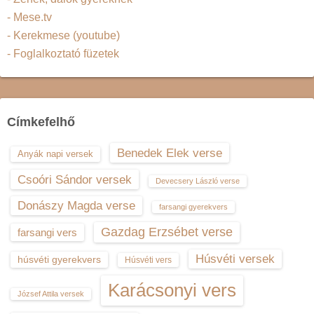
- Mese.tv
- Kerekmese (youtube)
- Foglalkoztató füzetek
Címkefelhő
Benedek Elek verse
Anyák napi versek
Csoóri Sándor versek
Devecsery László verse
Donászy Magda verse
farsangi gyerekvers
Gazdag Erzsébet verse
farsangi vers
Húsvéti versek
húsvéti gyerekvers
Húsvéti vers
Karácsonyi vers
József Attila versek