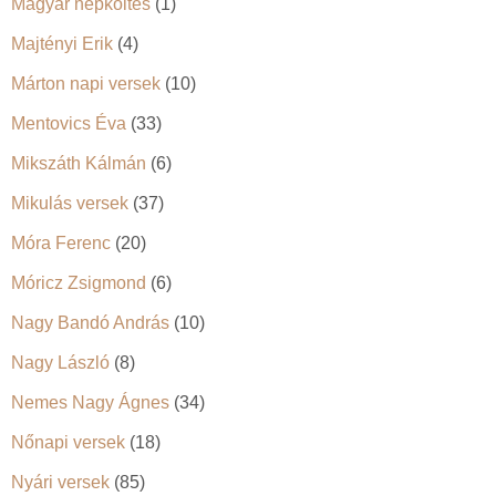
Magyar népköltés
(1)
Majtényi Erik
(4)
Márton napi versek
(10)
Mentovics Éva
(33)
Mikszáth Kálmán
(6)
Mikulás versek
(37)
Móra Ferenc
(20)
Móricz Zsigmond
(6)
Nagy Bandó András
(10)
Nagy László
(8)
Nemes Nagy Ágnes
(34)
Nőnapi versek
(18)
Nyári versek
(85)