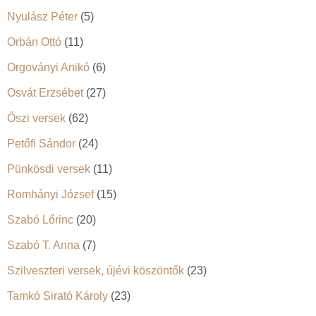
Nyulász Péter
(5)
Orbán Ottó
(11)
Orgoványi Anikó
(6)
Osvát Erzsébet
(27)
Őszi versek
(62)
Petőfi Sándor
(24)
Pünkösdi versek
(11)
Romhányi József
(15)
Szabó Lőrinc
(20)
Szabó T. Anna
(7)
Szilveszteri versek, újévi köszöntők
(23)
Tamkó Sirató Károly
(23)