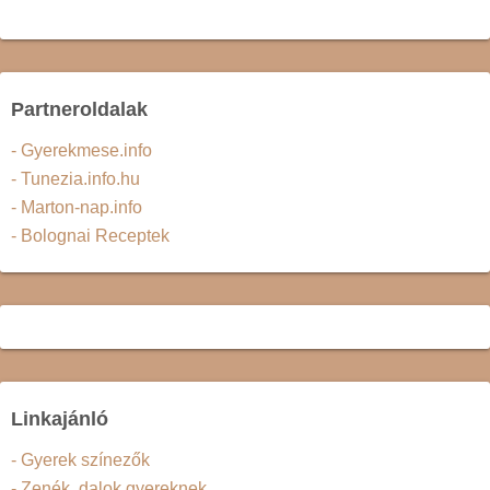
Partneroldalak
- Gyerekmese.info
- Tunezia.info.hu
- Marton-nap.info
- Bolognai Receptek
Linkajánló
- Gyerek színezők
- Zenék, dalok gyereknek