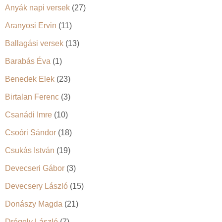
Anyák napi versek
(27)
Aranyosi Ervin
(11)
Ballagási versek
(13)
Barabás Éva
(1)
Benedek Elek
(23)
Birtalan Ferenc
(3)
Csanádi Imre
(10)
Csoóri Sándor
(18)
Csukás István
(19)
Devecseri Gábor
(3)
Devecsery László
(15)
Donászy Magda
(21)
Drégely László
(7)