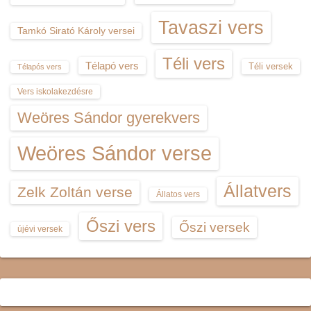
Tavaszi vers
Tamkó Sirató Károly versei
Téli vers
Télapó vers
Téli versek
Télapós vers
Vers iskolakezdésre
Weöres Sándor gyerekvers
Weöres Sándor verse
Állatvers
Zelk Zoltán verse
Állatos vers
Őszi vers
Őszi versek
újévi versek